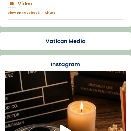
Vídeo
View on Facebook
·
Share
Arquebisbat de Barcelona
1 week ago
Vatican Media
La Carmina va patir depressió. Fa gairebé
dos mesos, a l'Estadi Lluís Companys, la
jove va fer arribar el seu testimoni al papa
Instagram
Lleó XIV.
Recupera l'entrevista comp
Vatican
tican News 👇
News
www.vaticannews.va/es/iglesia/news/2026-
07/carmina-historia-depresion-papa-viaje-
espana-testimoni...
Foto
View on Facebook
·
Share