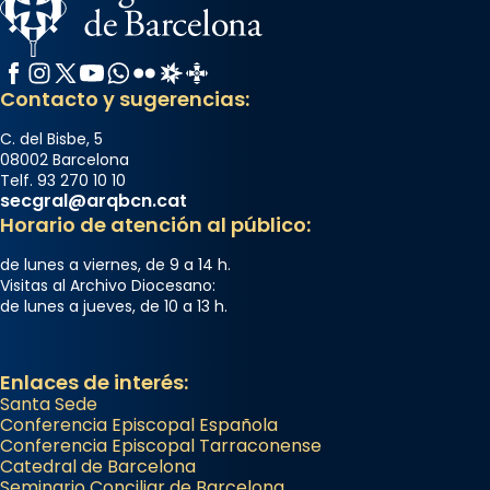
Facebook
Instagram
X / Twitter
YouTube
WhatsApp
Flickr
Radio Estel
Catalunya Cristiana
Contacto y sugerencias:
C. del Bisbe, 5
08002 Barcelona
Telf. 93 270 10 10
secgral@arqbcn.cat
Horario de atención al público:
de lunes a viernes, de 9 a 14 h.
Visitas al Archivo Diocesano:
de lunes a jueves, de 10 a 13 h.
Enlaces de interés:
Santa Sede
Conferencia Episcopal Española
Conferencia Episcopal Tarraconense
Catedral de Barcelona
Seminario Conciliar de Barcelona