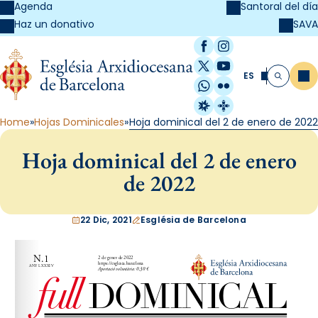
Agenda
Santoral del día
SAVA
Haz un donativo
Facebook
Instagram
X / Twitter
YouTube
ES
Me
Buscar
WhatsApp
Flickr
Radio Estel
Catalunya Cristi
Home
Hojas Dominicales
Hoja dominical del 2 de enero de 2022
Hoja dominical del 2 de enero
de 2022
22 Dic, 2021
Església de Barcelona