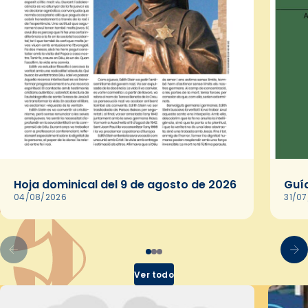
Hoja dominical del 9 de agosto de 2026
Guía
04/08/2026
31/0
Ver todo