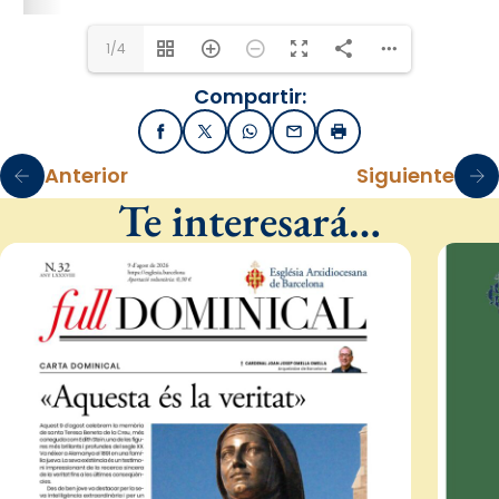
1/4
Compartir:
Facebook
X / Twitter
WhatsApp
Email
Imprimir
Anterior
Siguiente
Te interesará…