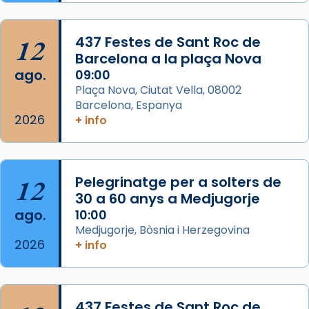
Semproniana, verges i màrtirs.
Acompanyant la història de sant Cugat, a
12
437 Festes de Sant Roc de
partir de l’Edat Mitjana sorgeix la tradició
Barcelona a la plaça Nova
que les santes Juliana (“relatiu a Júlia”) i
ago.
09:00
Semproniana (“relatiu a Semprònia =
Plaça Nova, Ciutat Vella, 08002
eterna”) són deixebles seves. I l’any 1667, el
Barcelona, Espanya
2026
frare Joan Gaspar Roig, afirma en una obra
+ info
que les santes són filles de l’antiga Iluro.
Mataró en reivindicarà les relíq
...
Ver más
12
Pelegrinatge per a solters de
Foto
30 a 60 anys a Medjugorje
ago.
10:00
View on Facebook
·
Share
Medjugorje, Bòsnia i Herzegovina
2026
+ info
437 Festes de Sant Roc de