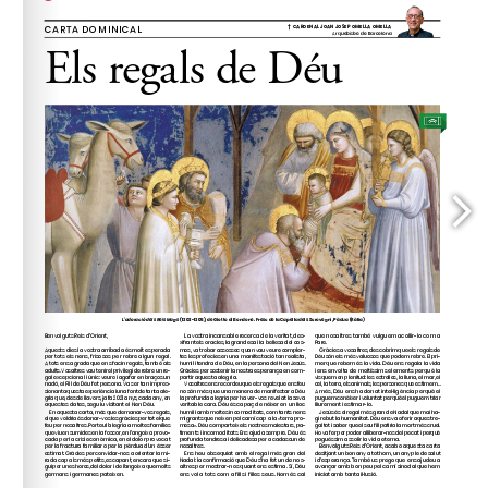
amicsdelsgoigs@gmail.com
anys (
). 