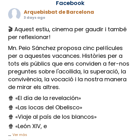
Facebook
Arquebisbat de Barcelona
3 days ago
🎬 Aquest estiu, cinema per gaudir i també
per reflexionar!
Mn. Peio Sánchez proposa cinc pel·lícules
per a aquestes vacances. Històries per a
tots els públics que ens conviden a fer-nos
preguntes sobre l'acollida, la superació, la
convivència, la vocació i la nostra manera
de mirar els altres.
🍿 «El día de la revelación»
🍿 «Las locas del Obelisco»
🍿 «Viaje al país de los blancos»
🍿 «León XIV, e
...
Ver más