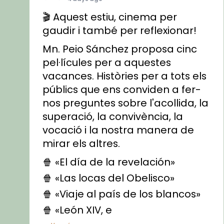
🎬 Aquest estiu, cinema per
gaudir i també per reflexionar!
Mn. Peio Sánchez proposa cinc
pel·lícules per a aquestes
vacances. Històries per a tots els
públics que ens conviden a fer-
nos preguntes sobre l'acollida, la
superació, la convivència, la
vocació i la nostra manera de
mirar els altres.
🍿 «El día de la revelación»
🍿 «Las locas del Obelisco»
🍿 «Viaje al país de los blancos»
🍿 «León XIV, e
...