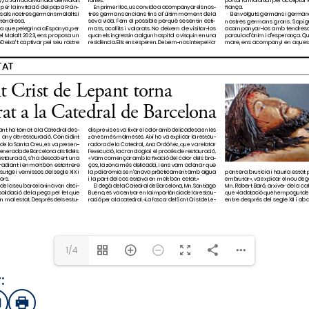
1/4
:
sApp
mail
Imprimir