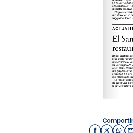
Compartir
Facebook
X / Twitter
What
E