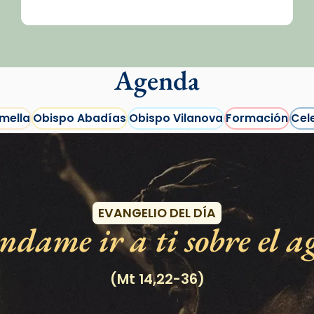
Agenda
mella
Obispo Abadías
Obispo Vilanova
Formación
Cel
Eventos
EVANGELIO DEL DÍA
dame ir a ti sobre el a
/2026-
(Mt 14,22-36)