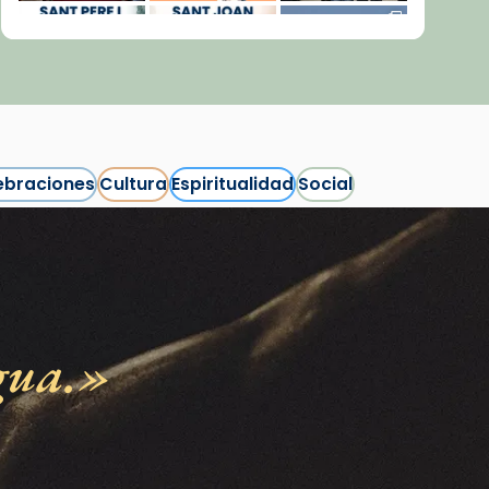
ebraciones
Cultura
Espiritualidad
Social
Síguenos en Instagram
Cargar más...
gua.