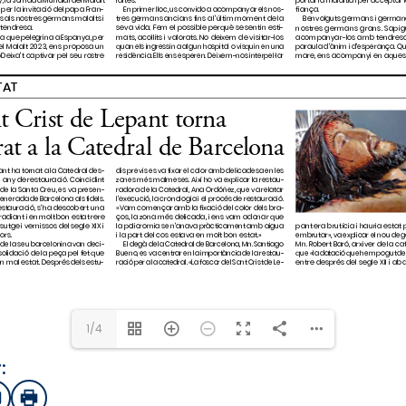
1/4
:
sApp
mail
Imprimir