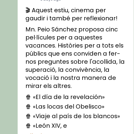
🎬 Aquest estiu, cinema per
gaudir i també per reflexionar!
Mn. Peio Sánchez proposa cinc
pel·lícules per a aquestes
vacances. Històries per a tots els
públics que ens conviden a fer-
nos preguntes sobre l'acollida, la
superació, la convivència, la
vocació i la nostra manera de
mirar els altres.
🍿 «El día de la revelación»
🍿 «Las locas del Obelisco»
🍿 «Viaje al país de los blancos»
🍿 «León XIV, e
...