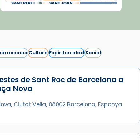
ebraciones
Cultura
Espiritualidad
Social
estes de Sant Roc de Barcelona a
Síguenos en Instagram
laça Nova
Cargar más...
ova, Ciutat Vella, 08002 Barcelona, Espanya