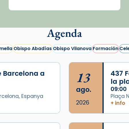
Agenda
mella
Obispo Abadías
Obispo Vilanova
Formación
Cel
e Barcelona a
13
437 F
la p
ago.
09:00
arcelona, Espanya
Plaça N
2026
+ info
/2026-