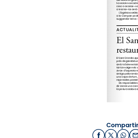
Compartir
Facebook
X / Twitter
What
E