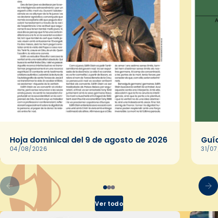
Hoja dominical del 9 de agosto de 2026
Guía
04/08/2026
31/0
Ver todo