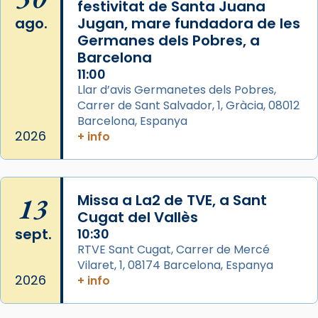
festivitat de Santa Juana
2 weeks ago
ago.
Jugan, mare fundadora de les
Aquest dilluns, 27 de juliol, ha tingut lloc la
Germanes dels Pobres, a
missa d’acció de gràcies en agraïment al
Barcelona
comitè organitzador de la visita apostòlica
11:00
del Sant Pare Lleó XIV a Barcelona, i als
Llar d’avis Germanetes dels Pobres,
col·laboradors, a la Catedral de Barcelona.
Carrer de Sant Salvador, 1, Gràcia, 08012
Barcelona, Espanya
L’arquebisbe de Barcelona, el cardenal Joan
2026
+ info
Josep Omella, ha presidit la missa i l’ha
concelebrat el bisbe auxiliar de Barcelona,
Mons. David Abadías.
13
Missa a La2 de TVE, a Sant
📸 Dr. G. Simón
Cugat del Vallès
Foto
sept.
10:30
View on Facebook
·
Share
RTVE Sant Cugat, Carrer de Mercé
Vilaret, 1, 08174 Barcelona, Espanya
2026
+ info
Arquebisbat de Barcelona
2 weeks ago