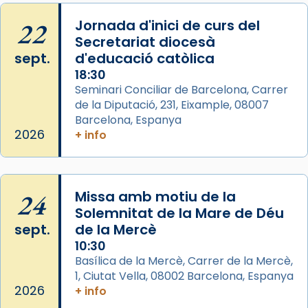
Memòria de les santes Juliana i
Semproniana, verges i màrtirs.
22
Jornada d'inici de curs del
Secretariat diocesà
Acompanyant la història de sant Cugat, a
sept.
d'educació catòlica
partir de l’Edat Mitjana sorgeix la tradició
18:30
que les santes Juliana (“relatiu a Júlia”) i
Seminari Conciliar de Barcelona, Carrer
Semproniana (“relatiu a Semprònia =
de la Diputació, 231, Eixample, 08007
eterna”) són deixebles seves. I l’any 1667, el
Barcelona, Espanya
frare Joan Gaspar Roig, afirma en una obra
2026
+ info
que les santes són filles de l’antiga Iluro.
Mataró en reivindicarà les relíq
...
Ver más
24
Missa amb motiu de la
Foto
Solemnitat de la Mare de Déu
sept.
de la Mercè
View on Facebook
·
Share
10:30
Basílica de la Mercè, Carrer de la Mercè,
1, Ciutat Vella, 08002 Barcelona, Espanya
2026
+ info