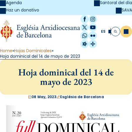
Agenda
Santoral del día
SAVA
Haz un donativo
Facebook
Instagram
X / Twitter
YouTube
ES
Me
Buscar
WhatsApp
Flickr
Radio Estel
Catalunya Cristi
Home
Hojas Dominicales
Hoja dominical del 14 de mayo de 2023
Hoja dominical del 14 de
mayo de 2023
08 May, 2023
Església de Barcelona