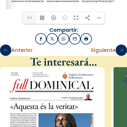
1/4
Compartir:
Facebook
X / Twitter
WhatsApp
Email
Imprimir
Anterior
Siguiente
Te interesará…