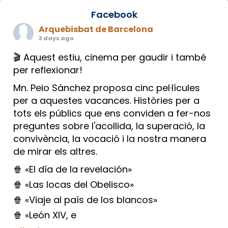
Facebook
Arquebisbat de Barcelona
3 days ago
🎬 Aquest estiu, cinema per gaudir i també
per reflexionar!
Mn. Peio Sánchez proposa cinc pel·lícules
per a aquestes vacances. Històries per a
tots els públics que ens conviden a fer-nos
preguntes sobre l'acollida, la superació, la
convivència, la vocació i la nostra manera
de mirar els altres.
🍿 «El día de la revelación»
🍿 «Las locas del Obelisco»
🍿 «Viaje al país de los blancos»
🍿 «León XIV, e
...