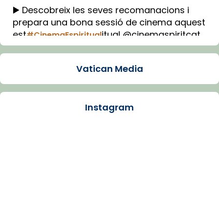
▶️ Descobreix les seves recomanacions i
prepara una bona sessió de cinema aquest
est
itual @cinemaspiritcat
#CinemaEspiritual
Imatge: Generada amb IA (OpenAI)
Video
Vatican Media
View on Facebook
·
Share
Instagram
Arquebisbat de Barcelona
1 week ago
La Carmina va patir depressió. Fa gairebé
dos mesos, a l'Estadi Lluís Companys, la
jove va fer arribar el seu testimoni al papa
Lleó XIV.
Recupera l'entrevista comp
Vatican
tican News 👇
News