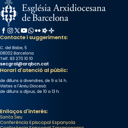
Facebook
Instagram
X / Twitter
YouTube
WhatsApp
Flickr
Radio Estel
Catalunya Cristiana
Contacte i suggeriments:
C. del Bisbe, 5
08002 Barcelona
Telf. 93 270 10 10
secgral@arqbcn.cat
Horari d'atenció al públic:
de dilluns a divendres, de 9 a 14 h.
Visites a l'Arxiu Diocesà:
de dilluns a dijous, de 10 a 13 h.
Enllaços d'interès:
Santa Seu
Conferència Episcopal Espanyola
Conferència Episcopal Tarraconense