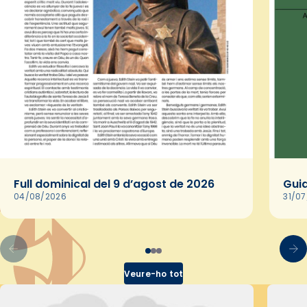
Full dominical del 9 d’agost de 2026
Guia
04/08/2026
31/0
Veure-ho tot