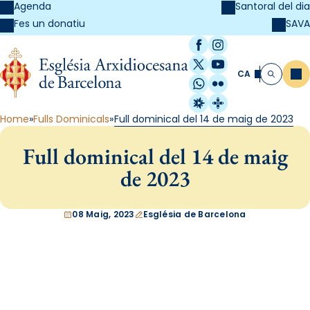
Agenda
Santoral del dia
SAVA
Fes un donatiu
Facebook
Instagram
X / Twitter
YouTube
CA
Me
Cerca
WhatsApp
Flickr
Radio Estel
Catalunya Cristi
Home
Fulls Dominicals
Full dominical del 14 de maig de 2023
Full dominical del 14 de maig
de 2023
08 Maig, 2023
Església de Barcelona