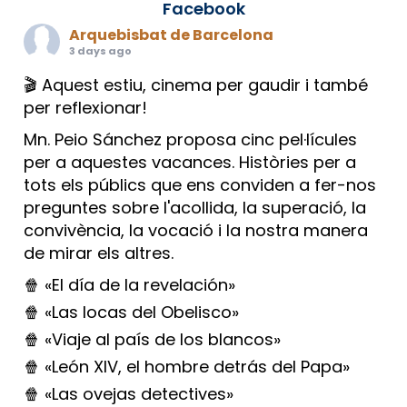
Facebook
Arquebisbat de Barcelona
3 days ago
🎬 Aquest estiu, cinema per gaudir i també
per reflexionar!
Mn. Peio Sánchez proposa cinc pel·lícules
per a aquestes vacances. Històries per a
tots els públics que ens conviden a fer-nos
preguntes sobre l'acollida, la superació, la
convivència, la vocació i la nostra manera
de mirar els altres.
🍿 «El día de la revelación»
🍿 «Las locas del Obelisco»
🍿 «Viaje al país de los blancos»
🍿 «León XIV, el hombre detrás del Papa»
🍿 «Las ovejas detectives»