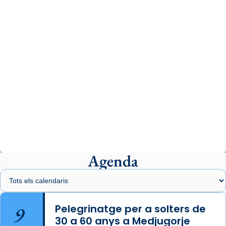
www.vaticannews.va/es/iglesia/news/2026-
07/carmina-historia-depresion-papa-viaje-
espana-testimoni...
Photo
View on Facebook
·
Share
Arquebisbat de Barcelona
2 weeks ago
«Avui les santes Juliana i Semproniana ens
ajuden a alçar la mirada»
Mons. Sergi Gordo, bisbe de Tortosa, ha
presidit aquest 27 de juliol la missa de Les
Agenda
Santes de Mataró.
🔗
tinyurl.com/cvu5jmbk
📸 J. Merino
9
Pelegrinatge per a solters de
30 a 60 anys a Medjugorje
Photo