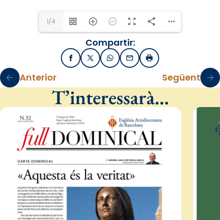
1/4
Compartir:
Facebook
X / Twitter
WhatsApp
Email
Imprimir
Anterior
Següent
T’interessarà…