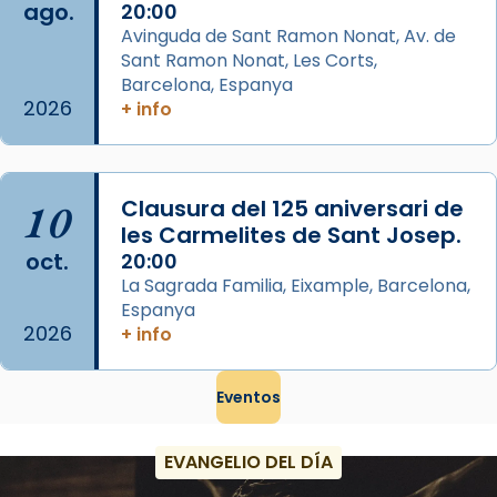
ago.
Memòria de les santes Juliana i
20:00
Avinguda de Sant Ramon Nonat, Av. de
Semproniana, verges i màrtirs.
Sant Ramon Nonat, Les Corts,
Acompanyant la història de sant Cugat, a
Barcelona, Espanya
partir de l’Edat Mitjana sorgeix la tradició
2026
+ info
que les santes Juliana (“relatiu a Júlia”) i
Semproniana (“relatiu a Semprònia =
eterna”) són deixebles seves. I l’any 1667, el
10
Clausura del 125 aniversari de
frare Joan Gaspar Roig, afirma en una obra
les Carmelites de Sant Josep.
que les santes són filles de l’antiga Iluro.
oct.
20:00
Mataró en reivindicarà les relíq
La Sagrada Familia, Eixample, Barcelona,
...
Ver más
Espanya
2026
Foto
+ info
View on Facebook
·
Share
Eventos
EVANGELIO DEL DÍA