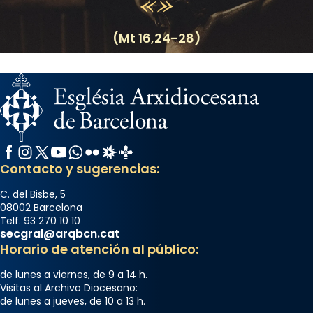
(Mt 16,24-28)
Facebook
Instagram
X / Twitter
YouTube
WhatsApp
Flickr
Radio Estel
Catalunya Cristiana
Contacto y sugerencias:
C. del Bisbe, 5
08002 Barcelona
Telf. 93 270 10 10
secgral@arqbcn.cat
Horario de atención al público:
de lunes a viernes, de 9 a 14 h.
Visitas al Archivo Diocesano:
de lunes a jueves, de 10 a 13 h.