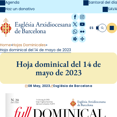
Agenda
Santoral del día
SAVA
Haz un donativo
Facebook
Instagram
X / Twitter
YouTube
ES
Me
Buscar
WhatsApp
Flickr
Radio Estel
Catalunya Cristi
Home
Hojas Dominicales
Hoja dominical del 14 de mayo de 2023
Hoja dominical del 14 de
mayo de 2023
08 May, 2023
Església de Barcelona