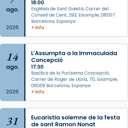
2 weeks ago
18:00
ago.
Església de Sant Gaietà, Carrer del
Aquest dilluns, 27 de juliol, ha tingut lloc la
Consell de Cent, 293, Eixample, 08007
missa d’acció de gràcies en agraïment al
Barcelona, Espanya
comitè organitzador de la visita apostòlica
2026
+ info
del Sant Pare Lleó XIV a Barcelona, i als
col·laboradors, a la Catedral de Barcelona.
L’arquebisbe de Barcelona, el cardenal Joan
14
L'Assumpta a la Immaculada
Josep Omella, ha presidit la missa i l’ha
Concepció
concelebrat el bisbe auxiliar de Barcelona,
ago.
17:30
Mons. David Abadías.
Basílica de la Puríssima Concepció,
Carrer de Roger de Llúria, 70, Eixample,
📸 Dr. G. Simón
08009 Barcelona, Espanya
Foto
2026
+ info
View on Facebook
·
Share
Arquebisbat de Barcelona
31
Eucaristia solemne de la festa
2 weeks ago
de sant Ramon Nonat