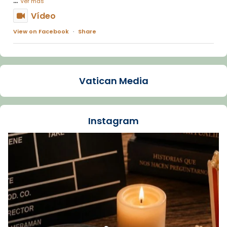
Ver más
Vídeo
View on Facebook
·
Share
Arquebisbat de Barcelona
1 week ago
Vatican Media
La Carmina va patir depressió. Fa gairebé
dos mesos, a l'Estadi Lluís Companys, la
jove va fer arribar el seu testimoni al papa
Instagram
Lleó XIV.
Recupera l'entrevista comp
Vatican
tican News 👇
News
www.vaticannews.va/es/iglesia/news/2026-
07/carmina-historia-depresion-papa-viaje-
espana-testimoni...
Foto