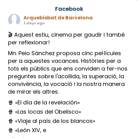
Facebook
Arquebisbat de Barcelona
2 days ago
🎬 Aquest estiu, cinema per gaudir i també
per reflexionar!
Mn. Peio Sánchez proposa cinc pel·lícules
per a aquestes vacances. Històries per a
tots els públics que ens conviden a fer-nos
preguntes sobre l'acollida, la superació, la
convivència, la vocació i la nostra manera
de mirar els altres.
🍿 «El día de la revelación»
🍿 «Las locas del Obelisco»
🍿 «Viaje al país de los blancos»
🍿 «León XIV, e
...