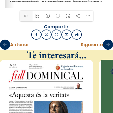
1/4
Compartir:
Facebook
X / Twitter
WhatsApp
Email
Imprimir
Anterior
Siguiente
Te interesará…