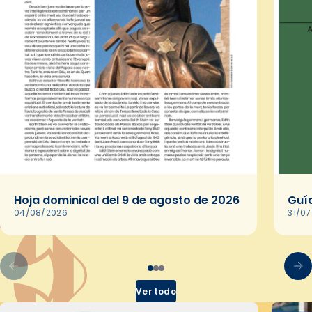
Hoja dominical del 9 de agosto de 2026
Guía
04/08/2026
31/0
Ver todo