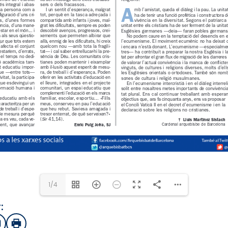
1/4
:
sApp
mail
Imprimir