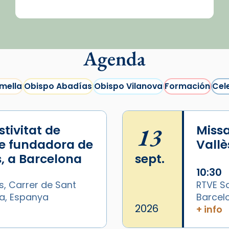
Agenda
mella
Obispo Abadías
Obispo Vilanova
Formación
Cel
tivitat de
13
Missa
e fundadora de
Vallè
, a Barcelona
sept.
10:30
s, Carrer de Sant
RTVE Sa
na, Espanya
Barcel
2026
+ info