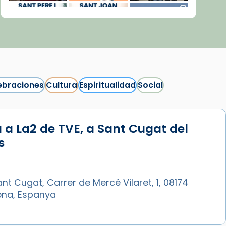
ebraciones
Cultura
Espiritualidad
Social
 a La2 de TVE, a Sant Cugat del
Síguenos en Instagram
s
Cargar más...
nt Cugat, Carrer de Mercé Vilaret, 1, 08174
ona, Espanya