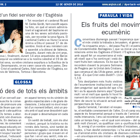
www.arqbcn.cat
 / Aportaci