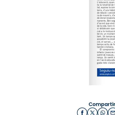
Compartir
Facebook
X / Twitter
What
E