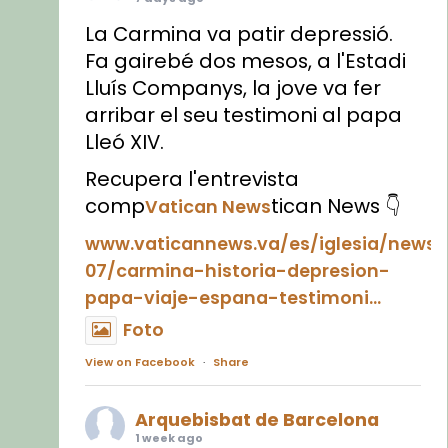
La Carmina va patir depressió.
Fa gairebé dos mesos, a l'Estadi
Lluís Companys, la jove va fer
arribar el seu testimoni al papa
Lleó XIV.
Recupera l'entrevista
comp
tican News 👇
Vatican News
www.vaticannews.va/es/iglesia/news
07/carmina-historia-depresion-
papa-viaje-espana-testimoni...
Foto
View on Facebook
·
Share
Arquebisbat de Barcelona
1 week ago