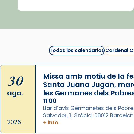
«Avui les santes Juliana i
Semproniana ens ajuden a alçar
la mirada»
Mons. Sergi Gordo, bisbe de
Tortosa, ha presidit aquest 27 de
juliol la missa de Les Santes de
Todos los calendarios
Cardenal O
Mataró.
🔗
tinyurl.com/cvu5jmbk
30
Missa amb motiu de la fes
📸 J. Merino
Santa Juana Jugan, mar
Foto
ago.
les Germanes dels Pobres
11:00
View on Facebook
·
Share
Llar d’avis Germanetes dels Pobre
Salvador, 1, Gràcia, 08012 Barcelo
Arquebisbat de Barcelona
is at
2026
+ info
Catedral de Barcelona.
1 week ago