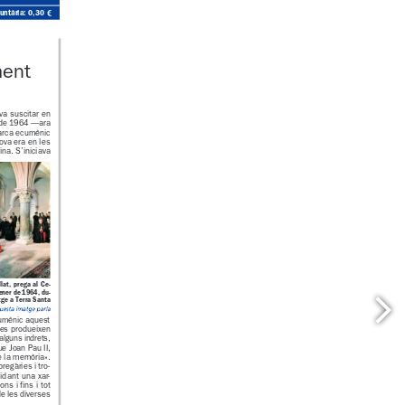
ó voluntària: 0,30 