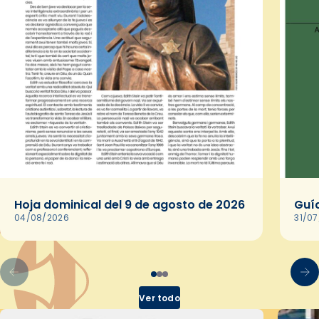
Hoja dominical del 9 de agosto de 2026
Guía
04/08/2026
31/0
Ver todo