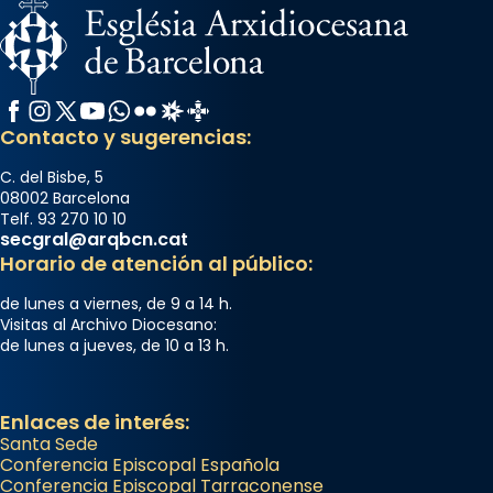
Segons el llibre dels Fets (12,2) fou el primer
apòstol màrtir, decapitat a Jerusalem per
Herodes Agripa (vers l'any 44).
Facebook
Instagram
X / Twitter
YouTube
WhatsApp
Flickr
Radio Estel
Catalunya Cristiana
Patró de Galícia, després de les invasions
Contacto y sugerencias:
musulmanes fou venerat com a patró dels
Regnes castellans i més tard de tota
C. del Bisbe, 5
Espanya.
08002 Barcelona
Telf. 93 270 10 10
El seu sepulcre a Compostela fou un g
secgral@arqbcn.cat
Horario de atención al público:
...
Ver más
Foto
de lunes a viernes, de 9 a 14 h.
Visitas al Archivo Diocesano:
View on Facebook
·
Share
de lunes a jueves, de 10 a 13 h.
Enlaces de interés:
Santa Sede
Conferencia Episcopal Española
Conferencia Episcopal Tarraconense