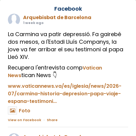
Facebook
Arquebisbat de Barcelona
1 week ago
La Carmina va patir depressió. Fa gairebé
dos mesos, a l'Estadi Lluís Companys, la
jove va fer arribar el seu testimoni al papa
Lleó XIV.
Recupera l'entrevista comp
Vatican
tican News 👇
News
www.vaticannews.va/es/iglesia/news/2026-
07/carmina-historia-depresion-papa-viaje-
espana-testimoni...
Foto
View on Facebook
·
Share