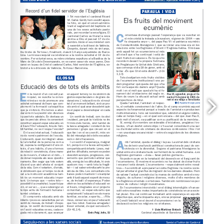
www.arqbcn.cat
 / Aportació voluntària: 0,30 