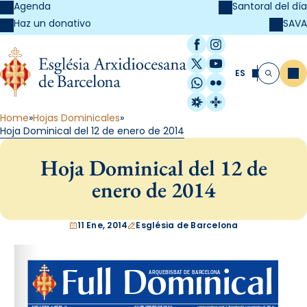
Agenda
Santoral del día
SAVA
Haz un donativo
Facebook
Instagram
X / Twitter
YouTube
ES
Me
Buscar
WhatsApp
Flickr
Radio Estel
Catalunya Cristi
Home
Hojas Dominicales
Hoja Dominical del 12 de enero de 2014
Hoja Dominical del 12 de
enero de 2014
11 Ene, 2014
Església de Barcelona