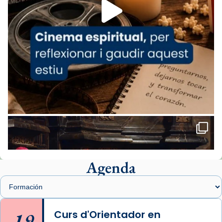
missa d’acció de gràcies en agraïment al
comitè organitzador de la visita apostòlica
del Sant Pare Lleó XIV a Barcelona, i als
col·laboradors, a la Catedral de Barcelona.
L’arquebisbe de Barcelona, el cardenal Joan
Josep Omella, ha presidit la missa i l’ha
concelebrat el bisbe auxiliar de Barcelona,
Mons. David Abadías.
📸 Dr. G. Simón
Foto
View on Facebook
·
Share
Agenda
Arquebisbat de Barcelona
1 week ago
Memòria de les santes Juliana i
Semproniana, verges i màrtirs.
19
Curs d'Orientador en