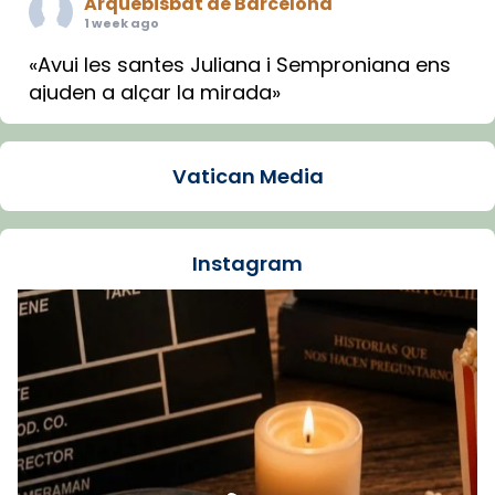
Arquebisbat de Barcelona
1 week ago
«Avui les santes Juliana i Semproniana ens
ajuden a alçar la mirada»
Mons. Sergi Gordo, bisbe de Tortosa, ha
presidit aquest 27 de juliol la missa de Les
Vatican Media
Santes de Mataró.
🔗
tinyurl.com/cvu5jmbk
📸 J. Merino
Instagram
Foto
View on Facebook
·
Share
Arquebisbat de Barcelona
is at Catedral
de Barcelona.
1 week ago
Aquest dilluns, 27 de juliol, ha tingut lloc la