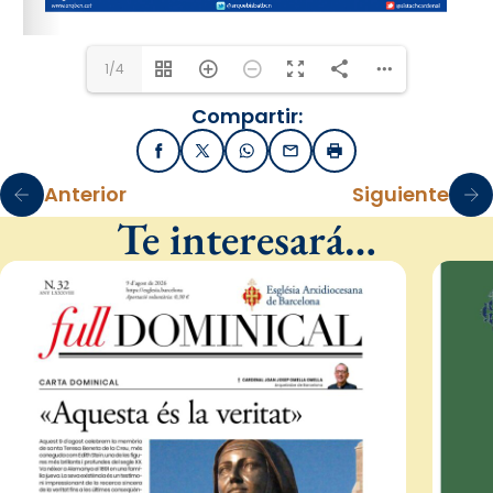
1/4
Compartir:
Facebook
X / Twitter
WhatsApp
Email
Imprimir
Anterior
Siguiente
Te interesará…