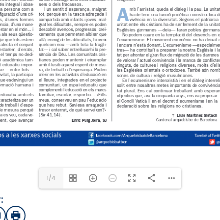
1/4
:
sApp
mail
Imprimir