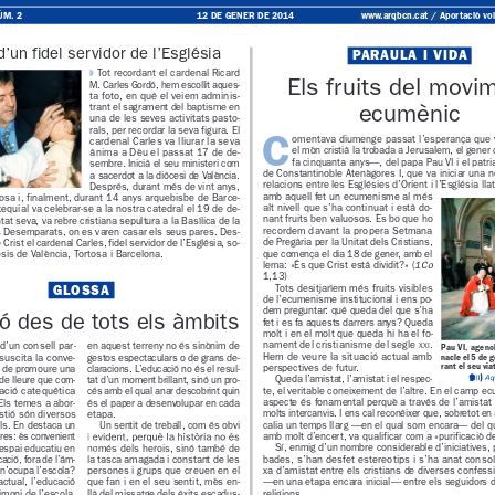
www.arqbcn.cat
 / Aportaci