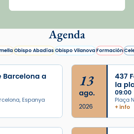
Agenda
mella
Obispo Abadías
Obispo Vilanova
Formación
Cel
e Barcelona a
13
437 F
la p
ago.
09:00
arcelona, Espanya
Plaça N
2026
+ info
/2026-