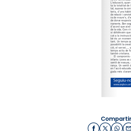
Compartir
Facebook
X / Twitter
What
E