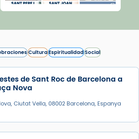
ebraciones
Cultura
Espiritualidad
Social
estes de Sant Roc de Barcelona a
Síguenos en Instagram
laça Nova
Cargar más...
ova, Ciutat Vella, 08002 Barcelona, Espanya