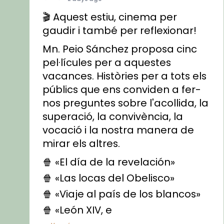
🎬 Aquest estiu, cinema per
gaudir i també per reflexionar!
Mn. Peio Sánchez proposa cinc
pel·lícules per a aquestes
vacances. Històries per a tots els
públics que ens conviden a fer-
nos preguntes sobre l'acollida, la
superació, la convivència, la
vocació i la nostra manera de
mirar els altres.
🍿 «El día de la revelación»
🍿 «Las locas del Obelisco»
🍿 «Viaje al país de los blancos»
🍿 «León XIV, e
...