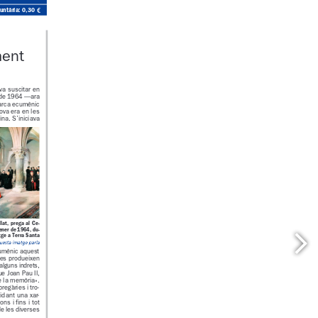
ó voluntària: 0,30 