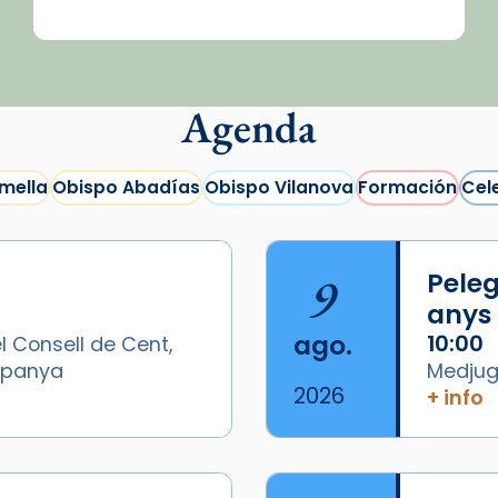
Agenda
mella
Obispo Abadías
Obispo Vilanova
Formación
Cel
9
Peleg
anys
ago.
10:00
l Consell de Cent,
Espanya
Medjugo
2026
+ info
/2026-