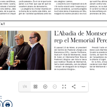
1/6
:
sApp
mail
Imprimir