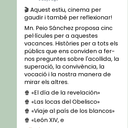
🎬 Aquest estiu, cinema per
gaudir i també per reflexionar!
Mn. Peio Sánchez proposa cinc
pel·lícules per a aquestes
vacances. Històries per a tots els
públics que ens conviden a fer-
nos preguntes sobre l'acollida, la
superació, la convivència, la
vocació i la nostra manera de
mirar els altres.
🍿 «El día de la revelación»
🍿 «Las locas del Obelisco»
🍿 «Viaje al país de los blancos»
🍿 «León XIV, e
...