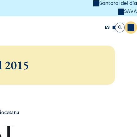
Santoral del día
SAVA
el
unya Cristiana
ES
M
Buscar
l 2015