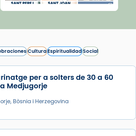
ebraciones
Cultura
Espiritualidad
Social
rinatge per a solters de 30 a 60
Síguenos en Instagram
 a Medjugorje
Cargar más...
rje, Bòsnia i Herzegovina