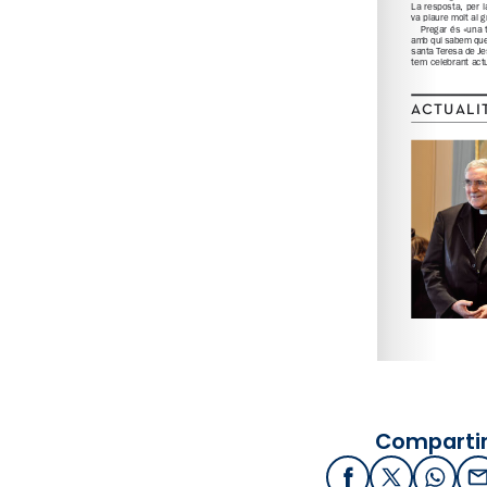
Compartir
Facebook
X / Twitter
What
E