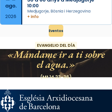
ago.
10:00
Medjugorje, Bòsnia i Herzegovina
2026
+ info
Eventos
EVANGELIO DEL DÍA
Mándame ir a ti sobre
el agua.
(Mt 14,22-36)