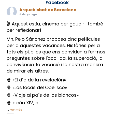
Facebook
Arquebisbat de Barcelona
4 days ago
🎬 Aquest estiu, cinema per gaudir i també
per reflexionar!
Mn. Peio Sánchez proposa cinc pel·lícules
per a aquestes vacances. Històries per a
tots els públics que ens conviden a fer-nos
preguntes sobre l'acollida, la superació, la
convivència, la vocació i la nostra manera
de mirar els altres.
🍿 «El día de la revelación»
🍿 «Las locas del Obelisco»
🍿 «Viaje al país de los blancos»
🍿 «León XIV, e
...
Ver más