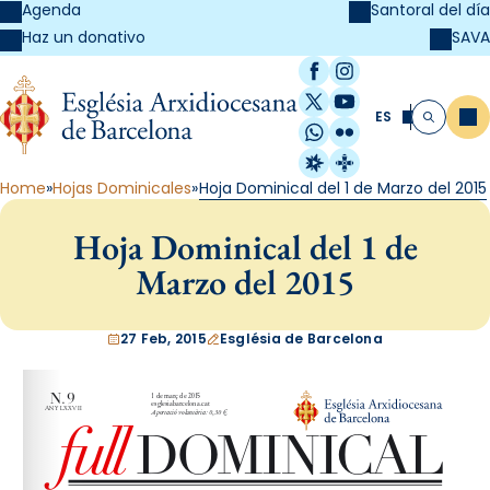
Agenda
Santoral del día
SAVA
Haz un donativo
Facebook
Instagram
X / Twitter
YouTube
ES
Me
Buscar
WhatsApp
Flickr
Radio Estel
Catalunya Cristi
Home
Hojas Dominicales
Hoja Dominical del 1 de Marzo del 2015
Hoja Dominical del 1 de
Marzo del 2015
27 Feb, 2015
Església de Barcelona