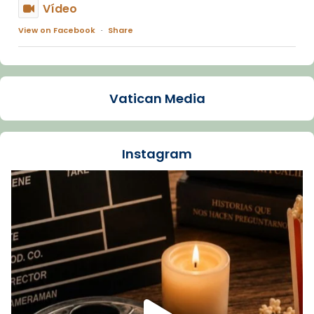
Vídeo
View on Facebook
·
Share
Arquebisbat de Barcelona
1 week ago
Vatican Media
La Carmina va patir depressió. Fa gairebé
dos mesos, a l'Estadi Lluís Companys, la
jove va fer arribar el seu testimoni al papa
Instagram
Lleó XIV.
Recupera l'entrevista comp
Vatican
tican News 👇
News
www.vaticannews.va/es/iglesia/news/2026-
07/carmina-historia-depresion-papa-viaje-
espana-testimoni...
Foto
View on Facebook
·
Share