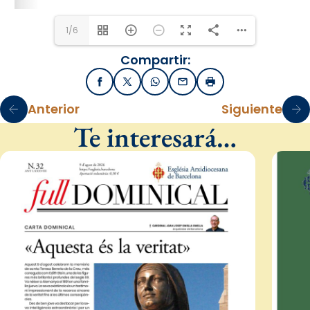
1/6
Compartir:
Facebook
X / Twitter
WhatsApp
Email
Imprimir
Anterior
Siguiente
Te interesará…