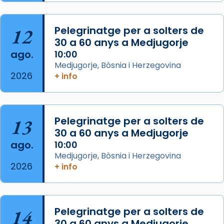
Semproniana, verges i màrtirs.
Acompanyant la història de sant Cugat, a
12
Pelegrinatge per a solters de
partir de l’Edat Mitjana sorgeix la tradició
30 a 60 anys a Medjugorje
que les santes Juliana (“relatiu a Júlia”) i
ago.
10:00
Semproniana (“relatiu a Semprònia =
Medjugorje, Bòsnia i Herzegovina
eterna”) són deixebles seves. I l’any 1667, el
2026
+ info
frare Joan Gaspar Roig, afirma en una obra
que les santes són filles de l’antiga Iluro.
Mataró en reivindicarà les relíq
13
Pelegrinatge per a solters de
...
Ver más
30 a 60 anys a Medjugorje
Foto
ago.
10:00
Medjugorje, Bòsnia i Herzegovina
View on Facebook
·
Share
2026
+ info
14
Pelegrinatge per a solters de
30 a 60 anys a Medjugorje