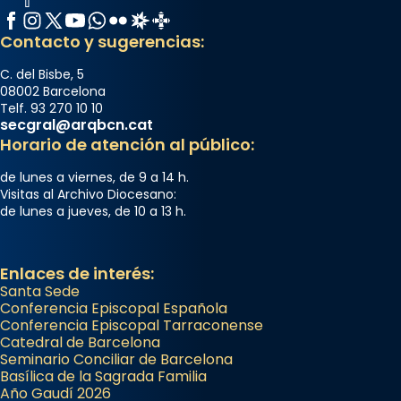
Facebook
Instagram
X / Twitter
YouTube
WhatsApp
Flickr
Radio Estel
Catalunya Cristiana
Contacto y sugerencias:
C. del Bisbe, 5
08002 Barcelona
Telf. 93 270 10 10
secgral@arqbcn.cat
Horario de atención al público:
de lunes a viernes, de 9 a 14 h.
Visitas al Archivo Diocesano:
de lunes a jueves, de 10 a 13 h.
Enlaces de interés:
Santa Sede
Conferencia Episcopal Española
Conferencia Episcopal Tarraconense
Catedral de Barcelona
Seminario Conciliar de Barcelona
Basílica de la Sagrada Familia
Año Gaudí 2026