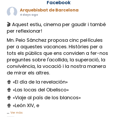
Facebook
Arquebisbat de Barcelona
4 days ago
🎬 Aquest estiu, cinema per gaudir i també
per reflexionar!
Mn. Peio Sánchez proposa cinc pel·lícules
per a aquestes vacances. Històries per a
tots els públics que ens conviden a fer-nos
preguntes sobre l'acollida, la superació, la
convivència, la vocació i la nostra manera
de mirar els altres.
🍿 «El día de la revelación»
🍿 «Las locas del Obelisco»
🍿 «Viaje al país de los blancos»
🍿 «León XIV, e
...
Ver más