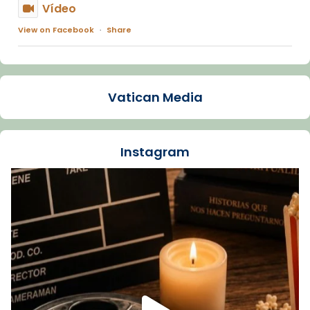
Vídeo
View on Facebook
·
Share
Arquebisbat de Barcelona
1 week ago
Vatican Media
La Carmina va patir depressió. Fa gairebé
dos mesos, a l'Estadi Lluís Companys, la
jove va fer arribar el seu testimoni al papa
Instagram
Lleó XIV.
Recupera l'entrevista comp
Vatican
tican News 👇
News
www.vaticannews.va/es/iglesia/news/2026-
07/carmina-historia-depresion-papa-viaje-
espana-testimoni...
Foto
View on Facebook
·
Share