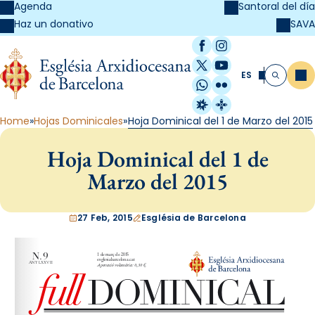
Agenda
Santoral del día
SAVA
Haz un donativo
Facebook
Instagram
X / Twitter
YouTube
ES
Me
Buscar
WhatsApp
Flickr
Radio Estel
Catalunya Cristi
Home
Hojas Dominicales
Hoja Dominical del 1 de Marzo del 2015
Hoja Dominical del 1 de
Marzo del 2015
27 Feb, 2015
Església de Barcelona