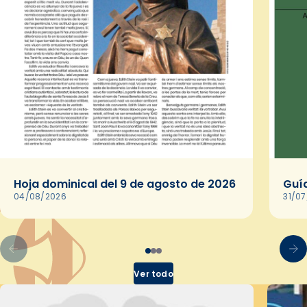
Hoja dominical del 9 de agosto de 2026
Guía
04/08/2026
31/0
Ver todo