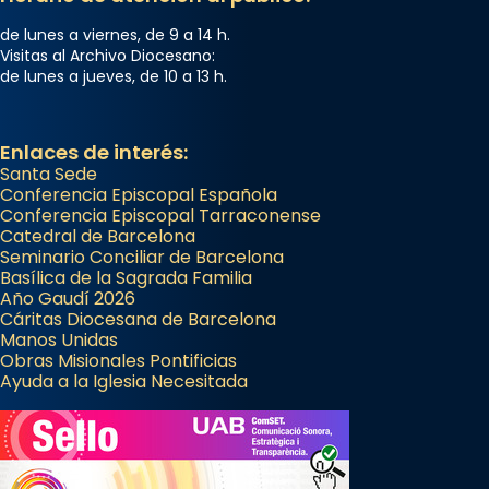
Semproniana, verges i màrtirs.
de lunes a viernes, de 9 a 14 h.
Acompanyant la història de sant Cugat, a
Visitas al Archivo Diocesano:
de lunes a jueves, de 10 a 13 h.
partir de l’Edat Mitjana sorgeix la tradició
que les santes Juliana (“relatiu a Júlia”) i
Semproniana (“relatiu a Semprònia =
Enlaces de interés:
eterna”) són deixebles seves. I l’any 1667, el
Santa Sede
frare Joan Gaspar Roig, afirma en una obra
Conferencia Episcopal Española
Conferencia Episcopal Tarraconense
que les santes són filles de l’antiga Iluro.
Catedral de Barcelona
Mataró en reivindicarà les relíq
Seminario Conciliar de Barcelona
...
Basílica de la Sagrada Familia
Ver más
Año Gaudí 2026
Foto
Cáritas Diocesana de Barcelona
Manos Unidas
View on Facebook
·
Share
Obras Misionales Pontificias
Ayuda a la Iglesia Necesitada