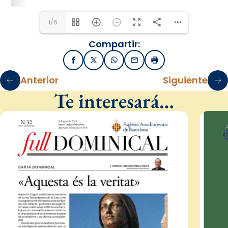
1/6
Compartir:
Facebook
X / Twitter
WhatsApp
Email
Imprimir
Anterior
Siguiente
Te interesará…