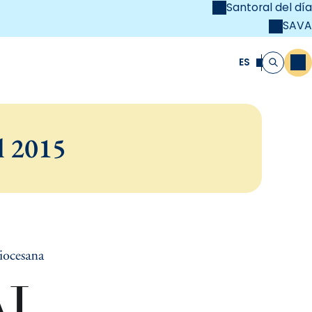
Santoral del día
SAVA
el
unya Cristiana
ES
M
Buscar
l 2015