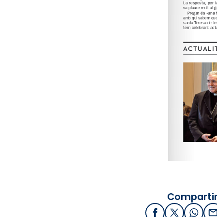
Compartir
Facebook
X / Twitter
What
E