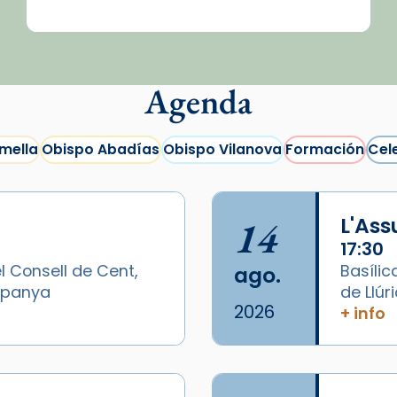
Agenda
mella
Obispo Abadías
Obispo Vilanova
Formación
Cel
14
L'As
17:30
l Consell de Cent,
Basílic
ago.
Espanya
de Llúr
2026
+ info