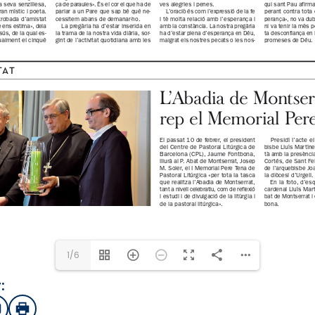
1/6
:
sApp
mail
Imprimir