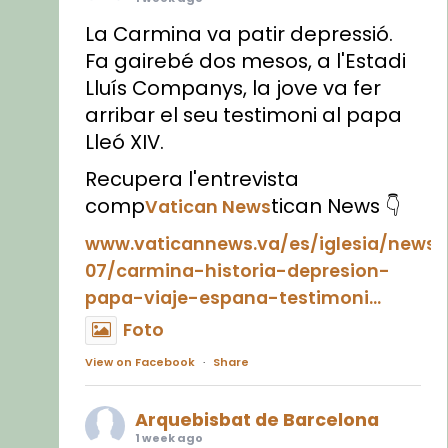
La Carmina va patir depressió.
Fa gairebé dos mesos, a l'Estadi
Lluís Companys, la jove va fer
arribar el seu testimoni al papa
Lleó XIV.
Recupera l'entrevista
comp
tican News 👇
Vatican News
www.vaticannews.va/es/iglesia/news
07/carmina-historia-depresion-
papa-viaje-espana-testimoni...
Foto
View on Facebook
·
Share
Arquebisbat de Barcelona
1 week ago