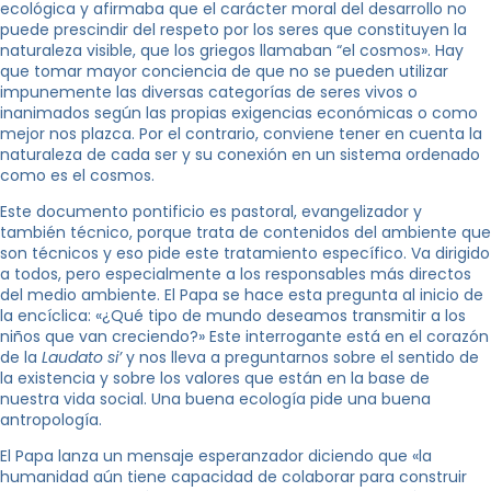
ecológica y afirmaba que el carácter moral del desarrollo no
puede prescindir del respeto por los seres que constituyen la
naturaleza visible, que los griegos llamaban “el cosmos». Hay
que tomar mayor conciencia de que no se pueden utilizar
impunemente las diversas categorías de seres vivos o
inanimados según las propias exigencias económicas o como
mejor nos plazca. Por el contrario, conviene tener en cuenta la
naturaleza de cada ser y su conexión en un sistema ordenado
como es el cosmos.
Este documento pontificio es pastoral, evangelizador y
también técnico, porque trata de contenidos del ambiente que
son técnicos y eso pide este tratamiento específico. Va dirigido
a todos, pero especialmente a los responsables más directos
del medio ambiente. El Papa se hace esta pregunta al inicio de
la encíclica: «¿Qué tipo de mundo deseamos transmitir a los
niños que van creciendo?» Este interrogante está en el corazón
de la
Laudato si’
y nos lleva a preguntarnos sobre el sentido de
la existencia y sobre los valores que están en la base de
nuestra vida social. Una buena ecología pide una buena
antropología.
El Papa lanza un mensaje esperanzador diciendo que «la
humanidad aún tiene capacidad de colaborar para construir