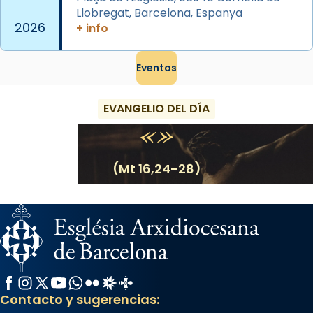
Llobregat, Barcelona, Espanya
View on Facebook
·
Share
2026
+ info
Eventos
EVANGELIO DEL DÍA
(Mt 16,24-28)
Facebook
Instagram
X / Twitter
YouTube
WhatsApp
Flickr
Radio Estel
Catalunya Cristiana
Contacto y sugerencias: