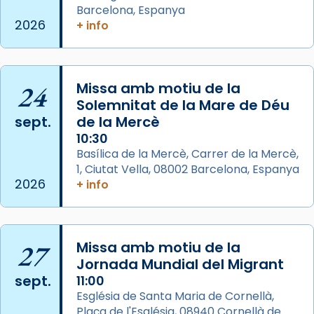
Foto
Barcelona, Espanya
2026
+ info
View on Facebook
·
Share
Arquebisbat de Barcelona
2 weeks ago
24
Missa amb motiu de la
Memòria de les santes Juliana i
Solemnitat de la Mare de Déu
sept.
de la Mercè
Semproniana, verges i màrtirs.
10:30
Acompanyant la història de sant Cugat, a
Basílica de la Mercè, Carrer de la Mercè,
partir de l’Edat Mitjana sorgeix la tradició
1, Ciutat Vella, 08002 Barcelona, Espanya
que les santes Juliana (“relatiu a Júlia”) i
2026
+ info
Semproniana (“relatiu a Semprònia =
eterna”) són deixebles seves. I l’any 1667, el
frare Joan Gaspar Roig, afirma en una obra
27
Missa amb motiu de la
que les santes són filles de l’antiga Iluro.
Jornada Mundial del Migrant
Mataró en reivindicarà les relíq
sept.
11:00
...
Ver más
Església de Santa Maria de Cornellà,
Foto
Plaça de l'Església, 08940 Cornellà de