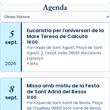
Agenda
Foto
View on Facebook
·
Share
Arquebisbat de Barcelona
is at Catedral
5
Eucaristia per l'aniversari de la
de Barcelona.
Mare Teresa de Calcuta
2 weeks ago
sept.
19:00
Aquest dilluns, 27 de juliol, ha tingut lloc la
Parròquia de Sant Agustí, Plaça de Sant
missa d’acció de gràcies en agraïment al
Agustí, 2, Ciutat Vella, 08001 Barcelona,
comitè organitzador de la visita apostòlica
Espanya
del Sant Pare Lleó XIV a Barcelona, i als
2026
+ info
col·laboradors, a la Catedral de Barcelona.
L’arquebisbe de Barcelona, el cardenal Joan
Josep Omella, ha presidit la missa i l’ha
8
Missa amb motiu de la Festa
concelebrat el bisbe auxiliar de Barcelona,
de Sant Adrià del Besos
Mons. David Abadías.
sept.
11:00
Parròquia de Sant Adrià de Besòs, Plaça
📸 Dr. G. Simón
de l'Església, 08921 Sant Adrià de Besòs,