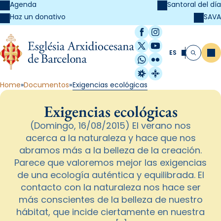
Agenda
Santoral del día
SAVA
Haz un donativo
Facebook
Instagram
X / Twitter
YouTube
ES
Me
Buscar
WhatsApp
Flickr
Radio Estel
Catalunya Cristi
Home
Documentos
Exigencias ecológicas
Exigencias ecológicas
(Domingo, 16/08/2015) El verano nos
acerca a la naturaleza y hace que nos
abramos más a la belleza de la creación.
Parece que valoremos mejor las exigencias
de una ecología auténtica y equilibrada. El
contacto con la naturaleza nos hace ser
más conscientes de la belleza de nuestro
hábitat, que incide ciertamente en nuestra