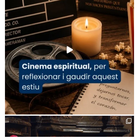
News
www.vaticannews.va/es/iglesia/news/2026-
07/carmina-historia-depresion-papa-viaje-
espana-testimoni...
Foto
View on Facebook
·
Share
Arquebisbat de Barcelona
1 week ago
«Avui les santes Juliana i Semproniana ens
ajuden a alçar la mirada»
Mons. Sergi Gordo, bisbe de Tortosa, ha
presidit aquest 27 de juliol la missa de Les
Santes de Mataró.
🔗
tinyurl.com/cvu5jmbk
📸 J. Merino