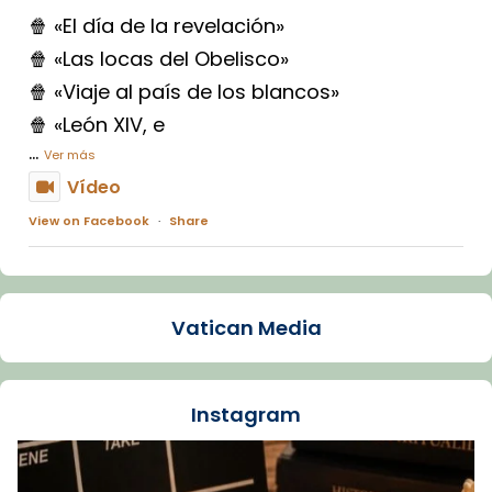
🍿 «El día de la revelación»
🍿 «Las locas del Obelisco»
🍿 «Viaje al país de los blancos»
🍿 «León XIV, e
...
Ver más
Vídeo
View on Facebook
·
Share
Arquebisbat de Barcelona
1 week ago
Vatican Media
La Carmina va patir depressió. Fa gairebé
dos mesos, a l'Estadi Lluís Companys, la
jove va fer arribar el seu testimoni al papa
Instagram
Lleó XIV.
Recupera l'entrevista comp
Vatican
tican News 👇