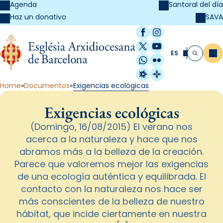
Agenda
Santoral del día
SAVA
Haz un donativo
Facebook
Instagram
X / Twitter
YouTube
ES
Me
Buscar
WhatsApp
Flickr
Radio Estel
Catalunya Cristi
Home
Documentos
Exigencias ecológicas
Exigencias ecológicas
(Domingo, 16/08/2015) El verano nos
acerca a la naturaleza y hace que nos
abramos más a la belleza de la creación.
Parece que valoremos mejor las exigencias
de una ecología auténtica y equilibrada. El
contacto con la naturaleza nos hace ser
más conscientes de la belleza de nuestro
hábitat, que incide ciertamente en nuestra