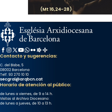
Foto
(Mt 16,24-28)
View on Facebook
·
Share
Arquebisbat de Barcelona
2 weeks ago
Memòria de les santes Juliana i
Semproniana, verges i màrtirs.
Facebook
Instagram
X / Twitter
YouTube
WhatsApp
Flickr
Radio Estel
Catalunya Cristiana
Acompanyant la història de sant Cugat, a
Contacto y sugerencias:
partir de l’Edat Mitjana sorgeix la tradició
que les santes Juliana (“relatiu a Júlia”) i
C. del Bisbe, 5
08002 Barcelona
Semproniana (“relatiu a Semprònia =
Telf. 93 270 10 10
eterna”) són deixebles seves. I l’any 1667, el
secgral@arqbcn.cat
frare Joan Gaspar Roig, afirma en una obra
Horario de atención al público:
que les santes són filles de l’antiga Iluro.
de lunes a viernes, de 9 a 14 h.
Mataró en reivindicarà les relíq
Visitas al Archivo Diocesano:
...
Ver más
de lunes a jueves, de 10 a 13 h.
Foto