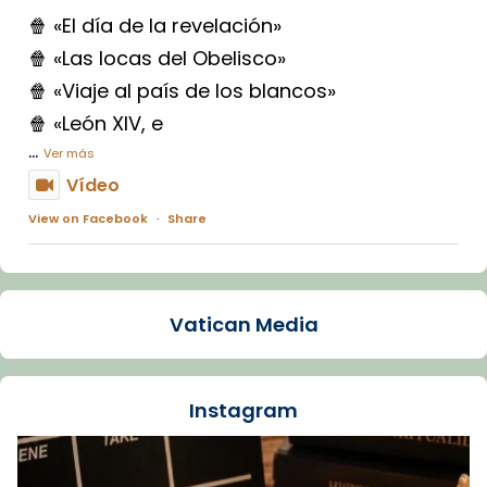
🍿 «El día de la revelación»
🍿 «Las locas del Obelisco»
🍿 «Viaje al país de los blancos»
🍿 «León XIV, e
...
Ver más
Vídeo
View on Facebook
·
Share
Arquebisbat de Barcelona
1 week ago
Vatican Media
La Carmina va patir depressió. Fa gairebé
dos mesos, a l'Estadi Lluís Companys, la
jove va fer arribar el seu testimoni al papa
Instagram
Lleó XIV.
Recupera l'entrevista comp
Vatican
tican News 👇