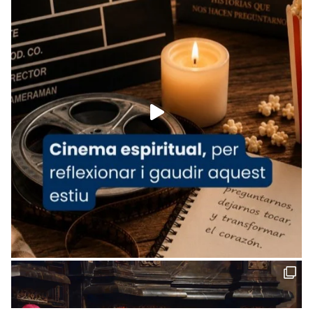
News
www.vaticannews.va/es/iglesia/news/2026-
07/carmina-historia-depresion-papa-viaje-
espana-testimoni...
Foto
View on Facebook
·
Share
Arquebisbat de Barcelona
1 week ago
«Avui les santes Juliana i Semproniana ens
ajuden a alçar la mirada»
Mons. Sergi Gordo, bisbe de Tortosa, ha
presidit aquest 27 de juliol la missa de Les
Santes de Mataró.
🔗
tinyurl.com/cvu5jmbk
📸 J. Merino