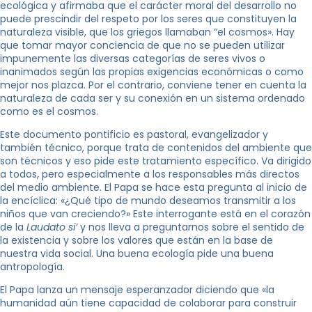
ecológica y afirmaba que el carácter moral del desarrollo no
puede prescindir del respeto por los seres que constituyen la
naturaleza visible, que los griegos llamaban “el cosmos». Hay
que tomar mayor conciencia de que no se pueden utilizar
impunemente las diversas categorías de seres vivos o
inanimados según las propias exigencias económicas o como
mejor nos plazca. Por el contrario, conviene tener en cuenta la
naturaleza de cada ser y su conexión en un sistema ordenado
como es el cosmos.
Este documento pontificio es pastoral, evangelizador y
también técnico, porque trata de contenidos del ambiente que
son técnicos y eso pide este tratamiento específico. Va dirigido
a todos, pero especialmente a los responsables más directos
del medio ambiente. El Papa se hace esta pregunta al inicio de
la encíclica: «¿Qué tipo de mundo deseamos transmitir a los
niños que van creciendo?» Este interrogante está en el corazón
de la
Laudato si’
y nos lleva a preguntarnos sobre el sentido de
la existencia y sobre los valores que están en la base de
nuestra vida social. Una buena ecología pide una buena
antropología.
El Papa lanza un mensaje esperanzador diciendo que «la
humanidad aún tiene capacidad de colaborar para construir