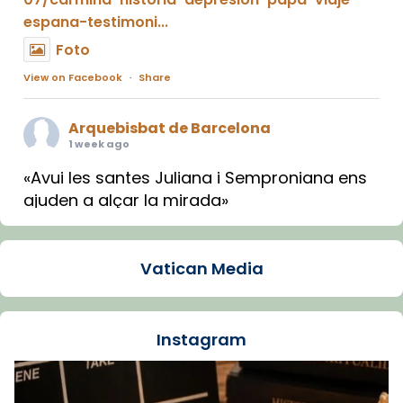
espana-testimoni...
Foto
View on Facebook
·
Share
Arquebisbat de Barcelona
1 week ago
«Avui les santes Juliana i Semproniana ens
ajuden a alçar la mirada»
Mons. Sergi Gordo, bisbe de Tortosa, ha
presidit aquest 27 de juliol la missa de Les
Vatican Media
Santes de Mataró.
🔗
tinyurl.com/cvu5jmbk
📸 J. Merino
Instagram
Foto
View on Facebook
·
Share