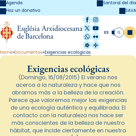
Agenda
Santoral del día
SAVA
Haz un donativo
Facebook
Instagram
X / Twitter
YouTube
ES
Me
Buscar
WhatsApp
Flickr
Radio Estel
Catalunya Cristi
Home
Documentos
Exigencias ecológicas
Exigencias ecológicas
(Domingo, 16/08/2015) El verano nos
acerca a la naturaleza y hace que nos
abramos más a la belleza de la creación.
Parece que valoremos mejor las exigencias
de una ecología auténtica y equilibrada. El
contacto con la naturaleza nos hace ser
más conscientes de la belleza de nuestro
hábitat, que incide ciertamente en nuestra