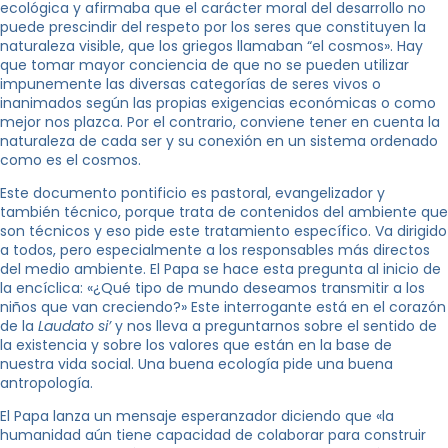
ecológica y afirmaba que el carácter moral del desarrollo no
puede prescindir del respeto por los seres que constituyen la
naturaleza visible, que los griegos llamaban “el cosmos». Hay
que tomar mayor conciencia de que no se pueden utilizar
impunemente las diversas categorías de seres vivos o
inanimados según las propias exigencias económicas o como
mejor nos plazca. Por el contrario, conviene tener en cuenta la
naturaleza de cada ser y su conexión en un sistema ordenado
como es el cosmos.
Este documento pontificio es pastoral, evangelizador y
también técnico, porque trata de contenidos del ambiente que
son técnicos y eso pide este tratamiento específico. Va dirigido
a todos, pero especialmente a los responsables más directos
del medio ambiente. El Papa se hace esta pregunta al inicio de
la encíclica: «¿Qué tipo de mundo deseamos transmitir a los
niños que van creciendo?» Este interrogante está en el corazón
de la
Laudato si’
y nos lleva a preguntarnos sobre el sentido de
la existencia y sobre los valores que están en la base de
nuestra vida social. Una buena ecología pide una buena
antropología.
El Papa lanza un mensaje esperanzador diciendo que «la
humanidad aún tiene capacidad de colaborar para construir