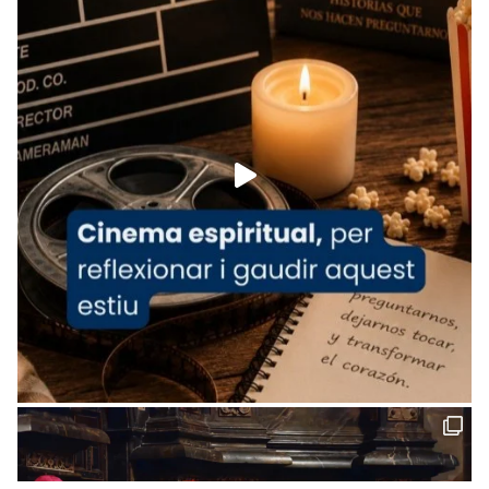
Arquebisbat de Barcelona
is at Catedral
de Barcelona.
1 week ago
Aquest dilluns, 27 de juliol, ha tingut lloc la
missa d’acció de gràcies en agraïment al
comitè organitzador de la visita apostòlica
del Sant Pare Lleó XIV a Barcelona, i als
col·laboradors, a la Catedral de Barcelona.
L’arquebisbe de Barcelona, el cardenal Joan
Josep Omella, ha presidit la missa i l’ha
concelebrat el bisbe auxiliar de Barcelona,
Mons. David Abadías.
📸 Dr. G. Simón
Foto
View on Facebook
·
Share