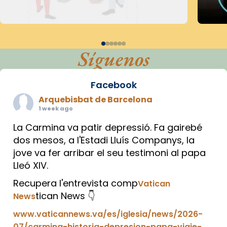
Síguenos
Facebook
Arquebisbat de Barcelona
1 week ago
La Carmina va patir depressió. Fa gairebé
dos mesos, a l'Estadi Lluís Companys, la
jove va fer arribar el seu testimoni al papa
Lleó XIV.
Recupera l'entrevista comp
Vatican
tican News 👇
News
www.vaticannews.va/es/iglesia/news/2026-
07/carmina-historia-depresion-papa-viaje-