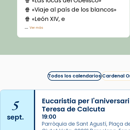
🍿 «Las locas del Obelisco»
🍿 «Viaje al país de los blancos»
🍿 «León XIV, e
...
Ver más
Vídeo
View on Facebook
·
Share
Arquebisbat de Barcelona
1 week ago
Todos los calendarios
Cardenal O
La Carmina va patir depressió.
Fa gairebé dos mesos, a l'Estadi
Lluís Companys, la jove va fer
5
Eucaristia per l'aniversar
arribar el seu testimoni al papa
Teresa de Calcuta
Lleó XIV.
sept.
19:00
Recupera l'entrevista
Parròquia de Sant Agustí, Plaça de
comp
tican News 👇
Vatican News