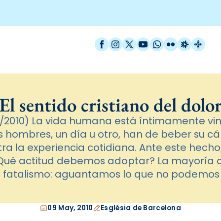
Facebook
Instagram
X / Twitter
YouTube
WhatsApp
Flickr
Radio Est
Catal
El sentido cristiano del dolo
/2010) La vida humana está íntimamente vinc
Los hombres, un día u otro, han de beber su c
ra la experiencia cotidiana. Ante este hech
Qué actitud debemos adoptar? La mayoría de
l fatalismo: aguantamos lo que no podemos 
09 May, 2010
Església de Barcelona