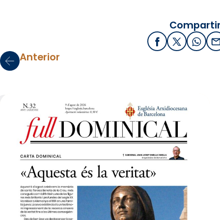
Compartir
Facebook
X / Twitter
What
E
Anterior