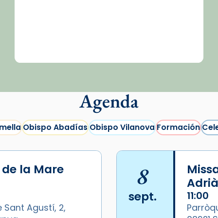
Agenda
mella
Obispo Abadías
Obispo Vilanova
Formación
Cel
i de la Mare
8
Missa
Adrià
sept.
11:00
 Sant Agustí, 2,
Parròqu