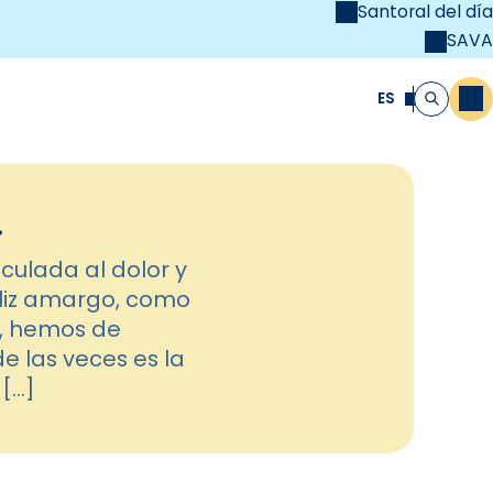
Santoral del día
SAVA
el
unya Cristiana
ES
M
Buscar
r
ulada al dolor y
áliz amargo, como
o, hemos de
 las veces es la
[…]