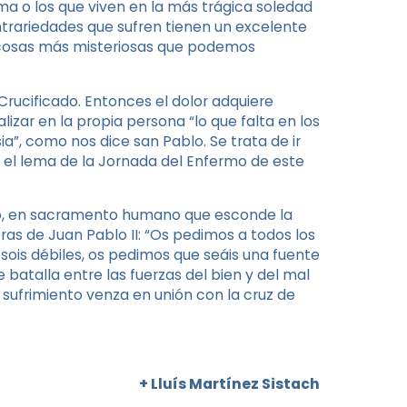
a o los que viven en la más trágica soledad
trariedades que sufren tienen un excelente
s cosas más misteriosas que podemos
Crucificado. Entonces el dolor adquiere
izar en la propia persona “lo que falta en los
sia”, como nos dice san Pablo. Se trata de ir
 el lema de la Jornada del Enfermo de este
no, en sacramento humano que esconde la
ras de Juan Pablo II: “Os pedimos a todos los
 sois débiles, os pedimos que seáis una fuente
e batalla entre las fuerzas del bien y del mal
ufrimiento venza en unión con la cruz de
+ Lluís Martínez Sistach