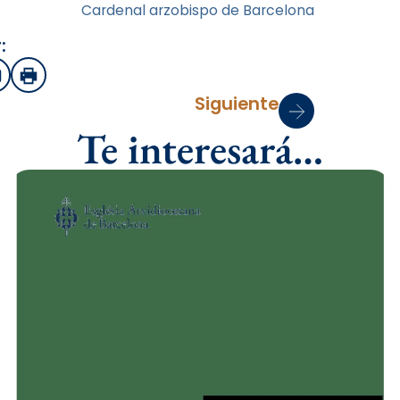
Cardenal arzobispo de Barcelona
:
sApp
mail
Imprimir
Siguiente
Te interesará…