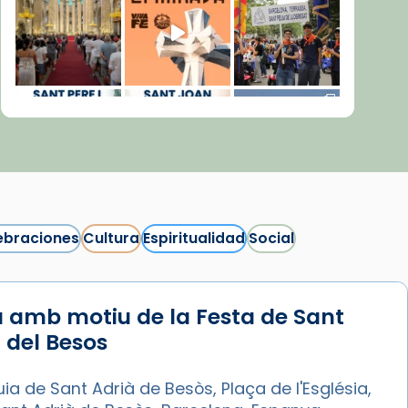
ebraciones
Cultura
Espiritualidad
Social
 amb motiu de la Festa de Sant
Síguenos en Instagram
 del Besos
Cargar más...
ia de Sant Adrià de Besòs, Plaça de l'Església,