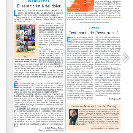
www.delejovebcn.com
www.aplecesperit2010.com