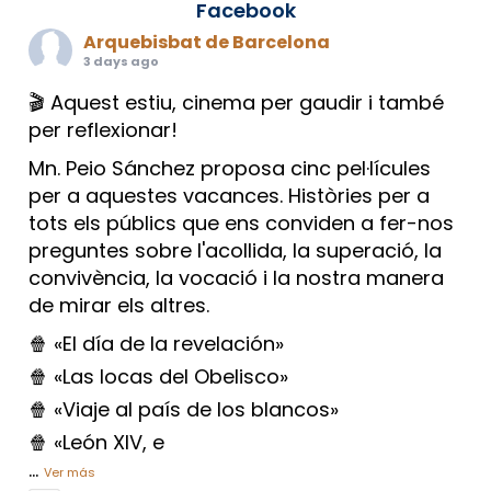
Facebook
Arquebisbat de Barcelona
3 days ago
🎬 Aquest estiu, cinema per gaudir i també
per reflexionar!
Mn. Peio Sánchez proposa cinc pel·lícules
per a aquestes vacances. Històries per a
tots els públics que ens conviden a fer-nos
preguntes sobre l'acollida, la superació, la
convivència, la vocació i la nostra manera
de mirar els altres.
🍿 «El día de la revelación»
🍿 «Las locas del Obelisco»
🍿 «Viaje al país de los blancos»
🍿 «León XIV, e
...
Ver más