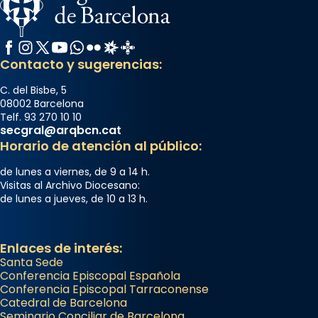
Facebook
Instagram
X / Twitter
YouTube
WhatsApp
Flickr
Radio Estel
Catalunya Cristiana
Contacto y sugerencias:
C. del Bisbe, 5
08002 Barcelona
Telf. 93 270 10 10
secgral@arqbcn.cat
Horario de atención al público:
de lunes a viernes, de 9 a 14 h.
Visitas al Archivo Diocesano:
de lunes a jueves, de 10 a 13 h.
Enlaces de interés:
Santa Sede
Conferencia Episcopal Española
Conferencia Episcopal Tarraconense
Catedral de Barcelona
Seminario Conciliar de Barcelona