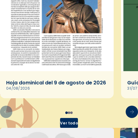
Hoja dominical del 9 de agosto de 2026
Guía
04/08/2026
31/0
Ver todo