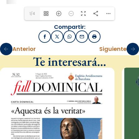
1/4
Compartir:
Facebook
X / Twitter
WhatsApp
Email
Imprimir
Anterior
Siguiente
Te interesará…