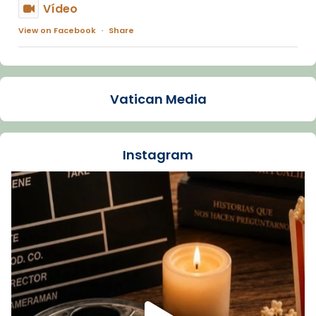
Vídeo
View on Facebook
·
Share
Arquebisbat de Barcelona
1 week ago
Vatican Media
La Carmina va patir depressió. Fa gairebé
dos mesos, a l'Estadi Lluís Companys, la
jove va fer arribar el seu testimoni al papa
Instagram
Lleó XIV.
Recupera l'entrevista comp
Vatican
tican News 👇
News
www.vaticannews.va/es/iglesia/news/2026-
07/carmina-historia-depresion-papa-viaje-
espana-testimoni...
Foto
View on Facebook
·
Share