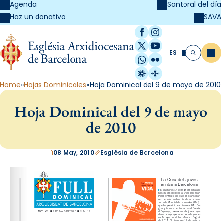
Agenda
Santoral del día
SAVA
Haz un donativo
Facebook
Instagram
X / Twitter
YouTube
ES
Me
Buscar
WhatsApp
Flickr
Radio Estel
Catalunya Cristi
Home
Hojas Dominicales
Hoja Dominical del 9 de mayo de 2010
Hoja Dominical del 9 de mayo
de 2010
08 May, 2010
Església de Barcelona