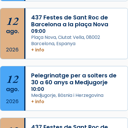
Semproniana, verges i màrtirs.
Acompanyant la història de sant Cugat, a
12
437 Festes de Sant Roc de
partir de l’Edat Mitjana sorgeix la tradició
Barcelona a la plaça Nova
que les santes Juliana (“relatiu a Júlia”) i
ago.
09:00
Semproniana (“relatiu a Semprònia =
Plaça Nova, Ciutat Vella, 08002
eterna”) són deixebles seves. I l’any 1667, el
Barcelona, Espanya
2026
frare Joan Gaspar Roig, afirma en una obra
+ info
que les santes són filles de l’antiga Iluro.
Mataró en reivindicarà les relíq
...
Ver más
12
Pelegrinatge per a solters de
Foto
30 a 60 anys a Medjugorje
ago.
10:00
View on Facebook
·
Share
Medjugorje, Bòsnia i Herzegovina
2026
+ info
437 Festes de Sant Roc de