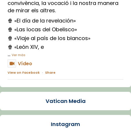
convivència, la vocació i la nostra manera
de mirar els altres.
🍿 «El día de la revelación»
🍿 «Las locas del Obelisco»
🍿 «Viaje al país de los blancos»
🍿 «León XIV, e
...
Ver más
Vídeo
View on Facebook
·
Share
Arquebisbat de Barcelona
1 week ago
Vatican Media
La Carmina va patir depressió. Fa gairebé
dos mesos, a l'Estadi Lluís Companys, la
jove va fer arribar el seu testimoni al papa
Instagram
Lleó XIV.