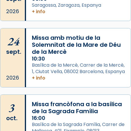
Saragossa, Zaragoza, Espanya
📸 Dr. G. Simón
2026
+ info
Foto
View on Facebook
·
Share
24
Missa amb motiu de la
Arquebisbat de Barcelona
Solemnitat de la Mare de Déu
2 weeks ago
sept.
de la Mercè
Memòria de les santes Juliana i
10:30
Semproniana, verges i màrtirs.
Basílica de la Mercè, Carrer de la Mercè,
1, Ciutat Vella, 08002 Barcelona, Espanya
Acompanyant la història de sant Cugat, a
2026
+ info
partir de l’Edat Mitjana sorgeix la tradició
que les santes Juliana (“relatiu a Júlia”) i
Semproniana (“relatiu a Semprònia =
3
Missa francòfona a la basílica
eterna”) són deixebles seves. I l’any 1667, el
de la Sagrada Família
frare Joan Gaspar Roig, afirma en una obra
oct.
16:00
que les santes són filles de l’antiga Iluro.
Basílica de la Sagrada Família, Carrer de
Mataró en reivindicarà les relíq
Mallorca, 401, Eixample, 08013