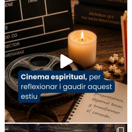
Recupera l'entrevista comp
Vatican
tican News 👇
News
www.vaticannews.va/es/iglesia/news/2026-
07/carmina-historia-depresion-papa-viaje-
espana-testimoni...
Foto
View on Facebook
·
Share
Arquebisbat de Barcelona
2 weeks ago
«Avui les santes Juliana i Semproniana ens
ajuden a alçar la mirada»
Mons. Sergi Gordo, bisbe de Tortosa, ha
presidit aquest 27 de juliol la missa de Les
Santes de Mataró.