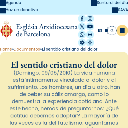
Agenda
Santoral del día
SAVA
Haz un donativo
Facebook
Instagram
X / Twitter
YouTube
ES
Me
Buscar
WhatsApp
Flickr
Radio Estel
Catalunya Cristi
Home
Documentos
El sentido cristiano del dolor
El sentido cristiano del dolor
(Domingo, 09/05/2010) La vida humana
está íntimamente vinculada al dolor y al
sufrimiento. Los hombres, un día u otro, han
de beber su cáliz amargo, como lo
demuestra la experiencia cotidiana. Ante
este hecho, hemos de preguntarnos: ¿Qué
actitud debemos adoptar? La mayoría de
las veces es la del fatalismo: aguantamos