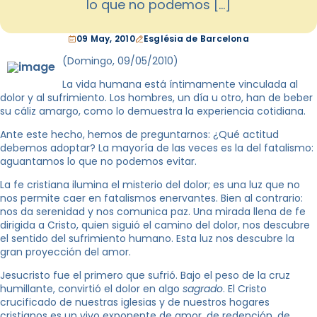
lo que no podemos […]
09 May, 2010
Església de Barcelona
(Domingo, 09/05/2010)
La vida humana está íntimamente vinculada al
dolor y al sufrimiento. Los hombres, un día u otro, han de beber
su cáliz amargo, como lo demuestra la experiencia cotidiana.
Ante este hecho, hemos de preguntarnos: ¿Qué actitud
debemos adoptar? La mayoría de las veces es la del fatalismo:
aguantamos lo que no podemos evitar.
La fe cristiana ilumina el misterio del dolor; es una luz que no
nos permite caer en fatalismos enervantes. Bien al contrario:
nos da serenidad y nos comunica paz. Una mirada llena de fe
dirigida a Cristo, quien siguió el camino del dolor, nos descubre
el sentido del sufrimiento humano. Esta luz nos descubre la
gran proyección del amor.
Jesucristo fue el primero que sufrió. Bajo el peso de la cruz
humillante, convirtió el dolor en algo
sagrado
. El Cristo
crucificado de nuestras iglesias y de nuestros hogares
cristianos es un vivo exponente de amor, de redención, de