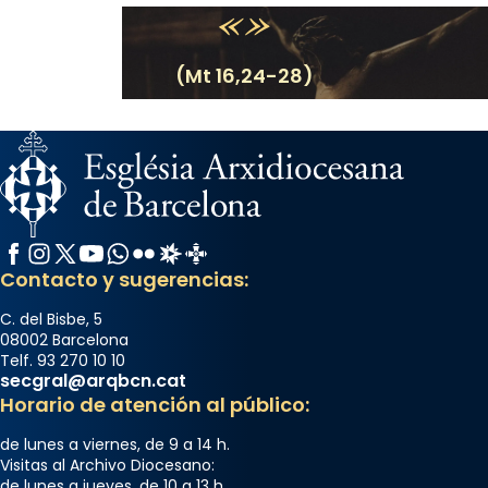
(Mt 16,24-28)
Facebook
Instagram
X / Twitter
YouTube
WhatsApp
Flickr
Radio Estel
Catalunya Cristiana
Contacto y sugerencias:
C. del Bisbe, 5
08002 Barcelona
Telf. 93 270 10 10
secgral@arqbcn.cat
Horario de atención al público:
de lunes a viernes, de 9 a 14 h.
Visitas al Archivo Diocesano:
de lunes a jueves, de 10 a 13 h.