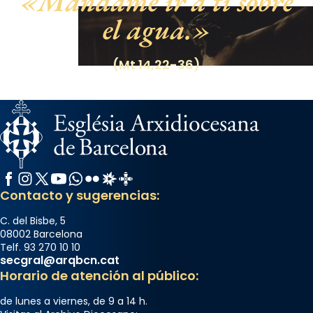
Mándame ir a ti sobre
el agua.
(Mt 14,22-36)
Facebook
Instagram
X / Twitter
YouTube
WhatsApp
Flickr
Radio Estel
Catalunya Cristiana
Contacto y sugerencias:
C. del Bisbe, 5
08002 Barcelona
Telf. 93 270 10 10
secgral@arqbcn.cat
Horario de atención al público:
de lunes a viernes, de 9 a 14 h.