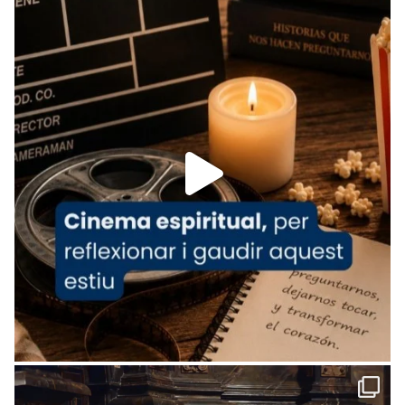
Recupera l'entrevista comp
Vatican
tican News 👇
News
www.vaticannews.va/es/iglesia/news/2026-
07/carmina-historia-depresion-papa-viaje-
espana-testimoni...
Foto
View on Facebook
·
Share
Arquebisbat de Barcelona
2 weeks ago
«Avui les santes Juliana i Semproniana ens
ajuden a alçar la mirada»
Mons. Sergi Gordo, bisbe de Tortosa, ha
presidit aquest 27 de juliol la missa de Les
Santes de Mataró.
🔗
tinyurl.com/cvu5jmbk