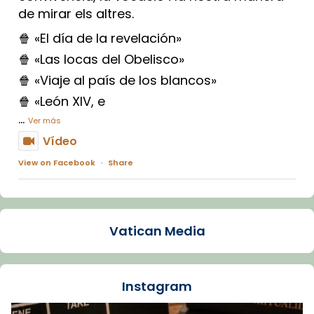
de mirar els altres.
🍿 «El día de la revelación»
🍿 «Las locas del Obelisco»
🍿 «Viaje al país de los blancos»
🍿 «León XIV, e
...
Ver más
Vídeo
View on Facebook
·
Share
Arquebisbat de Barcelona
1 week ago
Vatican Media
La Carmina va patir depressió. Fa gairebé
dos mesos, a l'Estadi Lluís Companys, la
jove va fer arribar el seu testimoni al papa
Instagram
Lleó XIV.