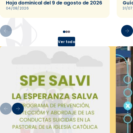
Hoja dominical del 9 de agosto de 2026
Guía
04/08/2026
31/0
Ver todo