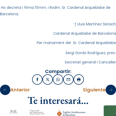
Ho decreta i firma l’Emm. i Rvdm. Sr. Cardenal Arquebisbe de
Barcelona.
†
Lluís
Mar
tínez Sistach
Cardenal Arquebisbe de Barcelona
Per manament del Sr. Cardenal Arquebisbe
Sergi Gordo
Rodríguez, prev.
Secretari general i Canceller
Compartir:
Facebook
X / Twitter
WhatsApp
Email
Imprimir
Anterior
Siguiente
Te interesará…