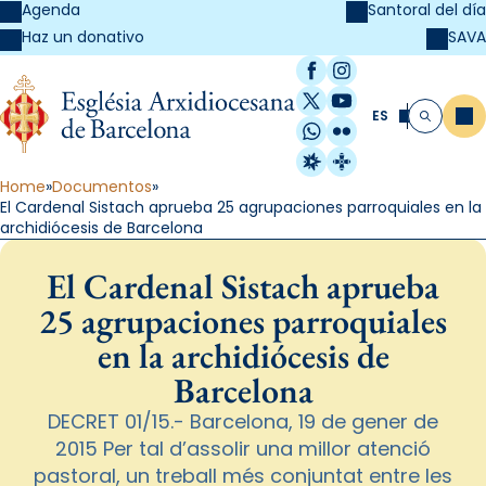
Agenda
Santoral del día
SAVA
Haz un donativo
Facebook
Instagram
X / Twitter
YouTube
ES
Me
Buscar
WhatsApp
Flickr
Radio Estel
Catalunya Cristi
Home
Documentos
El Cardenal Sistach aprueba 25 agrupaciones parroquiales en la
archidiócesis de Barcelona
El Cardenal Sistach aprueba
25 agrupaciones parroquiales
en la archidiócesis de
Barcelona
DECRET 01/15.- Barcelona, 19 de gener de
2015 Per tal d’assolir una millor atenció
pastoral, un treball més conjuntat entre les