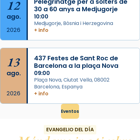
12
Pelegrinatge per a solters de
Foto
30 a 60 anys a Medjugorje
ago.
10:00
View on Facebook
·
Share
Medjugorje, Bòsnia i Herzegovina
2026
+ info
13
437 Festes de Sant Roc de
Barcelona a la plaça Nova
ago.
09:00
Plaça Nova, Ciutat Vella, 08002
Barcelona, Espanya
2026
+ info
Eventos
EVANGELIO DEL DÍA