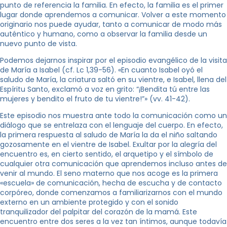
punto de referencia la familia. En efecto, la familia es el primer
lugar donde aprendemos a comunicar. Volver a este momento
originario nos puede ayudar, tanto a comunicar de modo más
auténtico y humano, como a observar la familia desde un
nuevo punto de vista.
Podemos dejarnos inspirar por el episodio evangélico de la visita
de María a Isabel (cf. Lc 1,39-56). «En cuanto Isabel oyó el
saludo de María, la criatura saltó en su vientre, e Isabel, llena del
Espíritu Santo, exclamó a voz en grito: “¡Bendita tú entre las
mujeres y bendito el fruto de tu vientre!”» (vv. 41-42).
Este episodio nos muestra ante todo la comunicación como un
diálogo que se entrelaza con el lenguaje del cuerpo. En efecto,
la primera respuesta al saludo de María la da el niño saltando
gozosamente en el vientre de Isabel. Exultar por la alegría del
encuentro es, en cierto sentido, el arquetipo y el símbolo de
cualquier otra comunicación que aprendemos incluso antes de
venir al mundo. El seno materno que nos acoge es la primera
«escuela» de comunicación, hecha de escucha y de contacto
corpóreo, donde comenzamos a familiarizarnos con el mundo
externo en un ambiente protegido y con el sonido
tranquilizador del palpitar del corazón de la mamá. Este
encuentro entre dos seres a la vez tan íntimos, aunque todavía