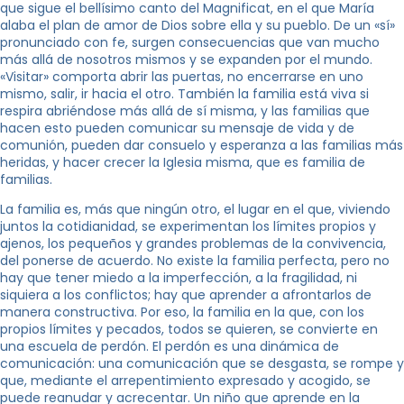
que sigue el bellísimo canto del Magnificat, en el que María
alaba el plan de amor de Dios sobre ella y su pueblo. De un «sí»
pronunciado con fe, surgen consecuencias que van mucho
más allá de nosotros mismos y se expanden por el mundo.
«Visitar» comporta abrir las puertas, no encerrarse en uno
mismo, salir, ir hacia el otro. También la familia está viva si
respira abriéndose más allá de sí misma, y las familias que
hacen esto pueden comunicar su mensaje de vida y de
comunión, pueden dar consuelo y esperanza a las familias más
heridas, y hacer crecer la Iglesia misma, que es familia de
familias.
La familia es, más que ningún otro, el lugar en el que, viviendo
juntos la cotidianidad, se experimentan los límites propios y
ajenos, los pequeños y grandes problemas de la convivencia,
del ponerse de acuerdo. No existe la familia perfecta, pero no
hay que tener miedo a la imperfección, a la fragilidad, ni
siquiera a los conflictos; hay que aprender a afrontarlos de
manera constructiva. Por eso, la familia en la que, con los
propios límites y pecados, todos se quieren, se convierte en
una escuela de perdón. El perdón es una dinámica de
comunicación: una comunicación que se desgasta, se rompe y
que, mediante el arrepentimiento expresado y acogido, se
puede reanudar y acrecentar. Un niño que aprende en la