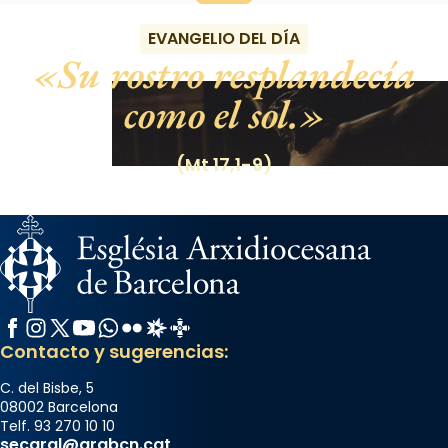
EVANGELIO DEL DÍA
Su rostro resplandecía
como el sol.
(Mt 17,1-9)
Facebook
Instagram
X / Twitter
YouTube
WhatsApp
Flickr
Radio Estel
Catalunya Cristiana
Contacto y sugerencias:
C. del Bisbe, 5
08002 Barcelona
Telf. 93 270 10 10
secgral@arqbcn.cat