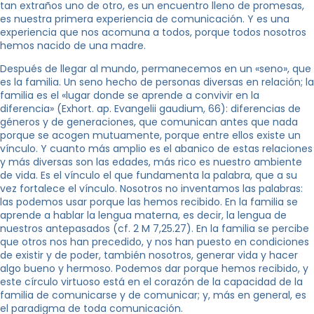
tan extraños uno de otro, es un encuentro lleno de promesas,
es nuestra primera experiencia de comunicación. Y es una
experiencia que nos acomuna a todos, porque todos nosotros
hemos nacido de una madre.
Después de llegar al mundo, permanecemos en un «seno», que
es la familia. Un seno hecho de personas diversas en relación; la
familia es el «lugar donde se aprende a convivir en la
diferencia» (Exhort. ap. Evangelii gaudium, 66): diferencias de
géneros y de generaciones, que comunican antes que nada
porque se acogen mutuamente, porque entre ellos existe un
vínculo. Y cuanto más amplio es el abanico de estas relaciones
y más diversas son las edades, más rico es nuestro ambiente
de vida. Es el vínculo el que fundamenta la palabra, que a su
vez fortalece el vínculo. Nosotros no inventamos las palabras:
las podemos usar porque las hemos recibido. En la familia se
aprende a hablar la lengua materna, es decir, la lengua de
nuestros antepasados (cf. 2 M 7,25.27). En la familia se percibe
que otros nos han precedido, y nos han puesto en condiciones
de existir y de poder, también nosotros, generar vida y hacer
algo bueno y hermoso. Podemos dar porque hemos recibido, y
este círculo virtuoso está en el corazón de la capacidad de la
familia de comunicarse y de comunicar; y, más en general, es
el paradigma de toda comunicación.