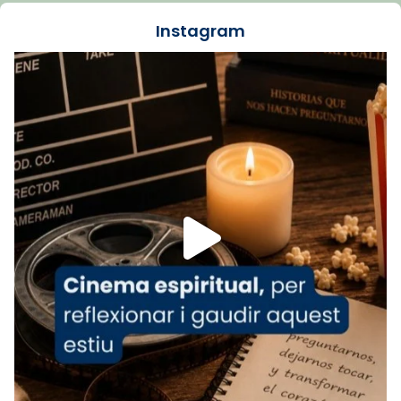
tinyurl.com/cvu5jmbk
📸 J. Merino
Instagram
Foto
View on Facebook
·
Share
Arquebisbat de Barcelona
is at Catedral
de Barcelona.
1 week ago
Aquest dilluns, 27 de juliol, ha tingut lloc la
missa d’acció de gràcies en agraïment al
comitè organitzador de la visita apostòlica
del Sant Pare Lleó XIV a Barcelona, i als
col·laboradors, a la Catedral de Barcelona.
L’arquebisbe de Barcelona, el cardenal Joan
Josep Omella, ha presidit la missa i l’ha
concelebrat el bisbe auxiliar de Barcelona,
Mons. David Abadías.