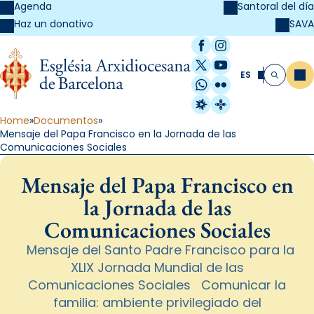
Agenda
Santoral del día
SAVA
Haz un donativo
Facebook
Instagram
X / Twitter
YouTube
ES
Me
Buscar
WhatsApp
Flickr
Radio Estel
Catalunya Cristi
Home
Documentos
Mensaje del Papa Francisco en la Jornada de las
Comunicaciones Sociales
Mensaje del Papa Francisco en
la Jornada de las
Comunicaciones Sociales
Mensaje del Santo Padre Francisco para la
XLIX Jornada Mundial de las
Comunicaciones Sociales Comunicar la
familia: ambiente privilegiado del