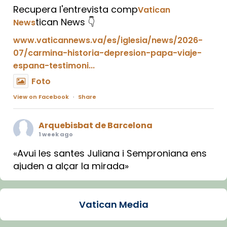
Recupera l'entrevista comp
Vatican
tican News 👇
News
www.vaticannews.va/es/iglesia/news/2026-
07/carmina-historia-depresion-papa-viaje-
espana-testimoni...
Foto
View on Facebook
·
Share
Arquebisbat de Barcelona
1 week ago
«Avui les santes Juliana i Semproniana ens
ajuden a alçar la mirada»
Mons. Sergi Gordo, bisbe de Tortosa, ha
presidit aquest 27 de juliol la missa de Les
Vatican Media
Santes de Mataró.
🔗