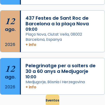
El seu sepulcre a Compostela fou un g
...
Ver más
Foto
12
437 Festes de Sant Roc de
Barcelona a la plaça Nova
View on Facebook
·
Share
ago.
09:00
Plaça Nova, Ciutat Vella, 08002
Barcelona, Espanya
2026
+ info
12
Pelegrinatge per a solters de
30 a 60 anys a Medjugorje
ago.
10:00
Medjugorje, Bòsnia i Herzegovina
2026
+ info
Eventos