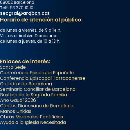
08002 Barcelona
frare Joan Gaspar Roig, afirma en una obra
Telf. 93 270 10 10
secgral@arqbcn.cat
que les santes són filles de l’antiga Iluro.
Horario de atención al público:
Mataró en reivindicarà les relíq
...
Ver más
de lunes a viernes, de 9 a 14 h.
Visitas al Archivo Diocesano:
Foto
de lunes a jueves, de 10 a 13 h.
View on Facebook
·
Share
Enlaces de interés:
Santa Sede
Conferencia Episcopal Española
Conferencia Episcopal Tarraconense
Catedral de Barcelona
Seminario Conciliar de Barcelona
Basílica de la Sagrada Familia
Año Gaudí 2026
Cáritas Diocesana de Barcelona
Manos Unidas
Obras Misionales Pontificias
Ayuda a la Iglesia Necesitada