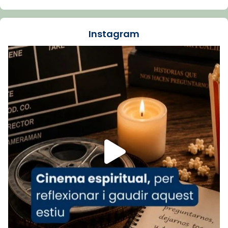
La Carmina va patir depressió. Fa gairebé
dos mesos, a l'Estadi Lluís Companys, la
jove va fer arribar el seu testimoni al papa
Instagram
Lleó XIV.
Recupera l'entrevista comp
Vatican
tican News 👇
News
www.vaticannews.va/es/iglesia/news/2026-
07/carmina-historia-depresion-papa-viaje-
espana-testimoni...
Foto
View on Facebook
·
Share
Arquebisbat de Barcelona
2 weeks ago
«Avui les santes Juliana i Semproniana ens
ajuden a alçar la mirada»