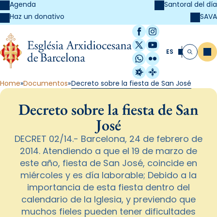
Agenda
Santoral del día
SAVA
Haz un donativo
Facebook
Instagram
X / Twitter
YouTube
ES
Me
Buscar
WhatsApp
Flickr
Radio Estel
Catalunya Cristi
Home
Documentos
Decreto sobre la fiesta de San José
Decreto sobre la fiesta de San
José
DECRET 02/14.- Barcelona, 24 de febrero de
2014. Atendiendo a que el 19 de marzo de
este año, fiesta de San José, coincide en
miércoles y es día laborable; Debido a la
importancia de esta fiesta dentro del
calendario de la Iglesia, y previendo que
muchos fieles pueden tener dificultades