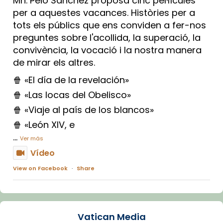
Mn. Peio Sánchez proposa cinc pel·lícules
per a aquestes vacances. Històries per a
tots els públics que ens conviden a fer-nos
preguntes sobre l'acollida, la superació, la
convivència, la vocació i la nostra manera
de mirar els altres.
🍿 «El día de la revelación»
🍿 «Las locas del Obelisco»
🍿 «Viaje al país de los blancos»
🍿 «León XIV, e
...
Ver más
Vídeo
View on Facebook
·
Share
Arquebisbat de Barcelona
1 week ago
Vatican Media