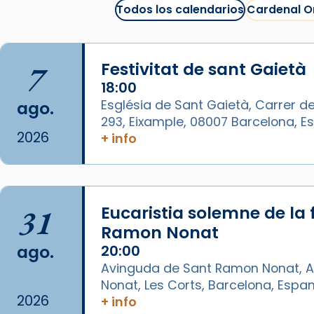
juliol la missa de Les Santes de
Todos los calendarios
Cardenal O
Mataró.
🔗
tinyurl.com/cvu5jmbk
7
Festivitat de sant Gaietà
📸 J. Merino
18:00
Foto
Església de Sant Gaietà, Carrer de
ago.
293, Eixample, 08007 Barcelona, 
View on Facebook
·
Share
2026
+ info
Arquebisbat de Barcelona
is at
Catedral de Barcelona.
1 week ago
31
Eucaristia solemne de la 
Aquest dilluns, 27 de juliol, ha
Ramon Nonat
tingut lloc la missa d’acció de
ago.
20:00
gràcies en agraïment al comitè
Avinguda de Sant Ramon Nonat, A
organitzador de la visita
Nonat, Les Corts, Barcelona, Espa
apostòlica del Sant Pare Lleó XIV
2026
+ info
a Barcelona, i als col·laboradors,