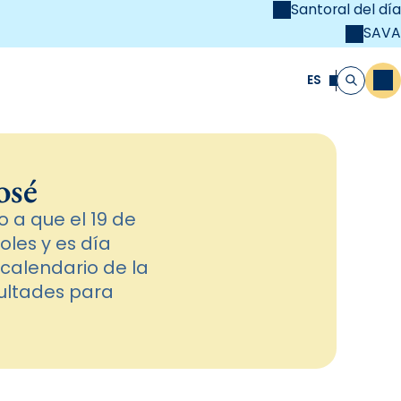
Santoral del día
SAVA
el
unya Cristiana
ES
M
Buscar
osé
 a que el 19 de
oles y es día
 calendario de la
cultades para