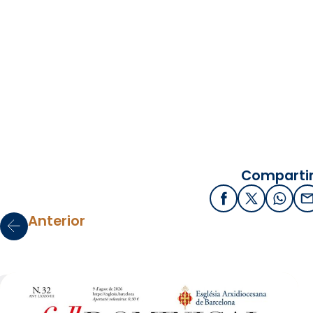
Compartir
Facebook
X / Twitter
What
E
Anterior