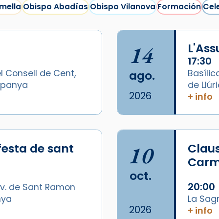
mella
Obispo Abadías
Obispo Vilanova
Formación
Cel
14
L'As
17:30
l Consell de Cent,
Basílic
ago.
Espanya
de Llúr
2026
+ info
festa de sant
10
Claus
Carme
oct.
20:00
v. de Sant Ramon
nya
La Sag
2026
+ info