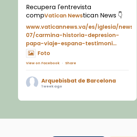
Recupera l'entrevista
comp
tican News 👇
Vatican News
www.vaticannews.va/es/iglesia/news
07/carmina-historia-depresion-
papa-viaje-espana-testimoni...
Foto
View on Facebook
·
Share
Arquebisbat de Barcelona
1 week ago
«Avui les santes Juliana i
Semproniana ens ajuden a alçar
la mirada»
Mons. Sergi Gordo, bisbe de
Tortosa, ha presidit aquest 27 de