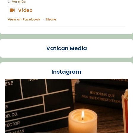
...
Ver más
Vídeo
View on Facebook
·
Share
Arquebisbat de Barcelona
1 week ago
Vatican Media
La Carmina va patir depressió. Fa gairebé
dos mesos, a l'Estadi Lluís Companys, la
jove va fer arribar el seu testimoni al papa
Instagram
Lleó XIV.
Recupera l'entrevista comp
Vatican
tican News 👇
News
www.vaticannews.va/es/iglesia/news/2026-
07/carmina-historia-depresion-papa-viaje-
espana-testimoni...
Foto