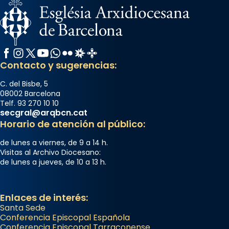
Memòria de les santes Juliana i
Semproniana, verges i màrtirs.
Acompanyant la història de sant Cugat, a
partir de l’Edat Mitjana sorgeix la tradició
Facebook
Instagram
X / Twitter
YouTube
WhatsApp
Flickr
Radio Estel
Catalunya Cristiana
que les santes Juliana (“relatiu a Júlia”) i
Contacto y sugerencias:
Semproniana (“relatiu a Semprònia =
C. del Bisbe, 5
eterna”) són deixebles seves. I l’any 1667, el
08002 Barcelona
frare Joan Gaspar Roig, afirma en una obra
Telf. 93 270 10 10
secgral@arqbcn.cat
que les santes són filles de l’antiga Iluro.
Horario de atención al público:
Mataró en reivindicarà les relíq
...
Ver más
de lunes a viernes, de 9 a 14 h.
Visitas al Archivo Diocesano:
Foto
de lunes a jueves, de 10 a 13 h.
View on Facebook
·
Share
Enlaces de interés:
Santa Sede
Conferencia Episcopal Española
Conferencia Episcopal Tarraconense