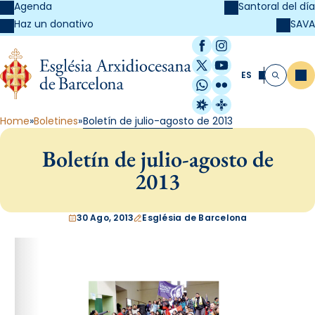
Agenda
Santoral del día
SAVA
Haz un donativo
Facebook
Instagram
X / Twitter
YouTube
ES
Me
Buscar
WhatsApp
Flickr
Radio Estel
Catalunya Cristi
Home
Boletines
Boletín de julio-agosto de 2013
Boletín de julio-agosto de
2013
30 Ago, 2013
Església de Barcelona