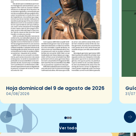
Hoja dominical del 9 de agosto de 2026
Guía
04/08/2026
31/0
Ver todo