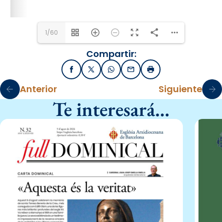
1/60
Compartir:
Facebook
X / Twitter
WhatsApp
Email
Imprimir
Anterior
Siguiente
Te interesará…