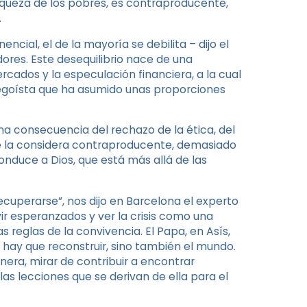
 riqueza de los pobres, es contraproducente,
.
cial, el de la mayoría se debilita – dijo el
res. Este desequilibrio nace de una
ados y la especulación financiera, a la cual
 egoísta que ha asumido unas proporciones
una consecuencia del rechazo de la ética, del
 Se la considera contraproducente, demasiado
conduce a Dios, que está más allá de las
ecuperarse”, nos dijo en Barcelona el experto
r esperanzados y ver la crisis como una
reglas de la convivencia. El Papa, en Asís,
e hay que reconstruir, sino también el mundo.
anera, mirar de contribuir a encontrar
las lecciones que se derivan de ella para el