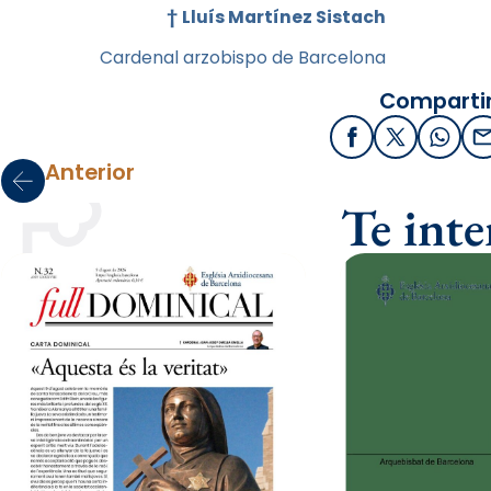
†
Lluís Martínez Sistach
Cardenal arzobispo de Barcelona
Compartir
Facebook
X / Twitter
What
Anterior
Te int