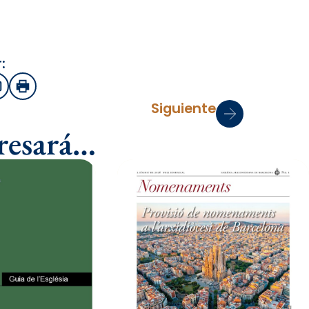
:
sApp
Email
Imprimir
Siguiente
eresará…