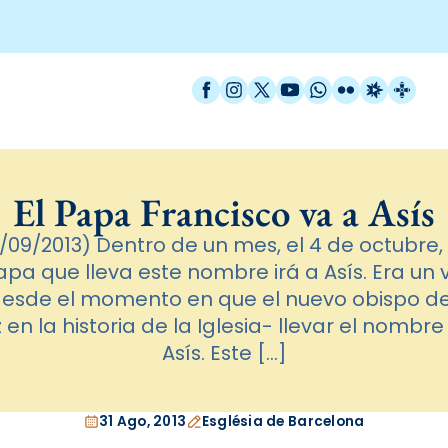
Facebook
Instagram
X / Twitter
YouTube
WhatsApp
Flickr
Radio Est
Catal
El Papa Francisco va a Asís
/09/2013) Dentro de un mes, el 4 de octubre, 
Papa que lleva este nombre irá a Asís. Era un 
esde el momento en que el nuevo obispo d
en la historia de la Iglesia- llevar el nombr
Asís. Este […]
31 Ago, 2013
Església de Barcelona