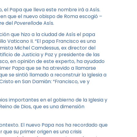
, el Papa que lleva este nombre irá a Asís.
 en que el nuevo obispo de Roma escogió –
bre del
Poverello
de Asís.
ión que hizo a la ciudad de Asís el papa
lio Vaticano II. “El papa Francisco es una
omista Michel Camdessus, ex director del
icio de Justicia y Paz y presidente de las
sco, en opinión de este experto, ha ayudado
primer Papa que se ha atrevido a llamarse
ue se sintió llamado a reconstruir la Iglesia a
l Cristo en San Damián: “Francisco, ve y
 importantes en el gobierno de la Iglesia y
Reino de Dios, que es una dimensión
 contexto. El nuevo Papa nos ha recordado que
r que su primer origen es una crisis