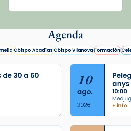
Agenda
mella
Obispo Abadías
Obispo Vilanova
Formación
Cel
s de 30 a 60
10
Peleg
anys
ago.
10:00
Medjugo
2026
+ info
/2026-