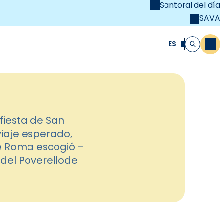
Santoral del día
SAVA
el
unya Cristiana
ES
M
Buscar
fiesta de San
viaje esperado,
e Roma escogió –
e del Poverellode