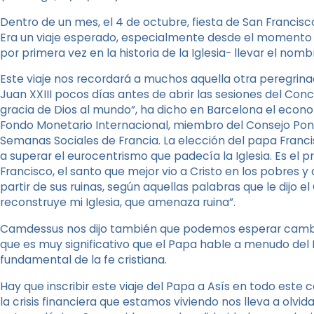
Dentro de un mes, el 4 de octubre, fiesta de San Francisco
Era un viaje esperado, especialmente desde el momento
por primera vez en la historia de la Iglesia- llevar el nom
Este viaje nos recordará a muchos aquella otra peregrinac
Juan XXIII pocos días antes de abrir las sesiones del Conci
gracia de Dios al mundo”, ha dicho en Barcelona el econ
Fondo Monetario Internacional, miembro del Consejo Pontif
Semanas Sociales de Francia. La elección del papa Franci
a superar el eurocentrismo que padecía la Iglesia. Es el 
Francisco, el santo que mejor vio a Cristo en los pobres y q
partir de sus ruinas, según aquellas palabras que le dijo e
reconstruye mi Iglesia, que amenaza ruina”.
Camdessus nos dijo también que podemos esperar cambios
que es muy significativo que el Papa hable a menudo del 
fundamental de la fe cristiana.
Hay que inscribir este viaje del Papa a Asís en todo este
la crisis financiera que estamos viviendo nos lleva a olvida