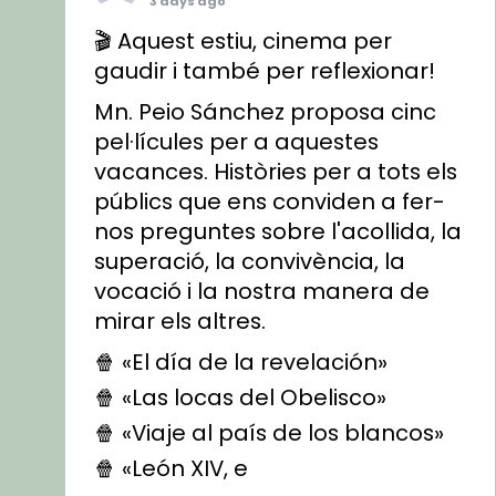
3 days ago
🎬 Aquest estiu, cinema per
gaudir i també per reflexionar!
Mn. Peio Sánchez proposa cinc
pel·lícules per a aquestes
vacances. Històries per a tots els
públics que ens conviden a fer-
nos preguntes sobre l'acollida, la
superació, la convivència, la
vocació i la nostra manera de
mirar els altres.
🍿 «El día de la revelación»
🍿 «Las locas del Obelisco»
🍿 «Viaje al país de los blancos»
🍿 «León XIV, e