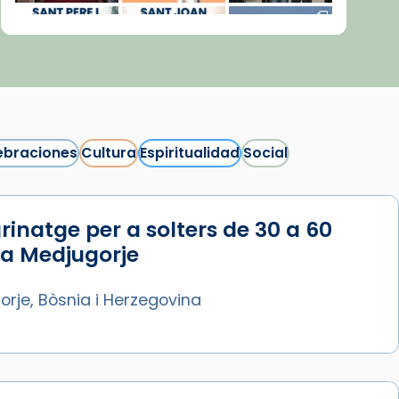
ebraciones
Cultura
Espiritualidad
Social
rinatge per a solters de 30 a 60
Síguenos en Instagram
 a Medjugorje
Cargar más...
rje, Bòsnia i Herzegovina