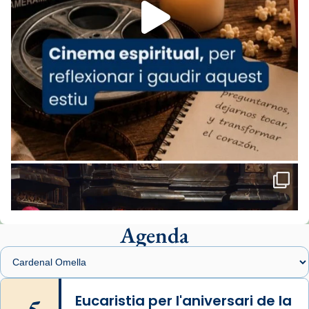
missa d’acció de gràcies en agraïment al
comitè organitzador de la visita apostòlica
del Sant Pare Lleó XIV a Barcelona, i als
col·laboradors, a la Catedral de Barcelona.
L’arquebisbe de Barcelona, el cardenal Joan
Josep Omella, ha presidit la missa i l’ha
concelebrat el bisbe auxiliar de Barcelona,
Mons. David Abadías.
📸 Dr. G. Simón
Foto
View on Facebook
·
Share
Agenda
Arquebisbat de Barcelona
1 week ago
Memòria de les santes Juliana i
Semproniana, verges i màrtirs.
Eucaristia per l'aniversari de la