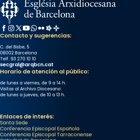
Facebook
Instagram
X / Twitter
YouTube
WhatsApp
Flickr
Radio Estel
Catalunya Cristiana
Contacto y sugerencias:
C. del Bisbe, 5
08002 Barcelona
Telf. 93 270 10 10
secgral@arqbcn.cat
Horario de atención al público:
de lunes a viernes, de 9 a 14 h.
Visitas al Archivo Diocesano:
de lunes a jueves, de 10 a 13 h.
Enlaces de interés:
Santa Sede
Conferencia Episcopal Española
Conferencia Episcopal Tarraconense