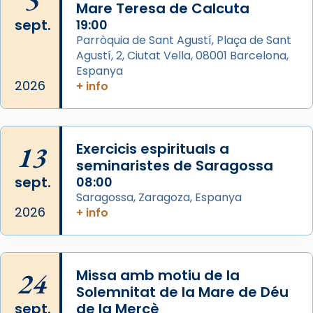
5
Mare Teresa de Calcuta
Acompanyant la història de sant Cugat, a
sept.
19:00
partir de l’Edat Mitjana sorgeix la tradició
Parròquia de Sant Agustí, Plaça de Sant
que les santes Juliana (“relatiu a Júlia”) i
Agustí, 2, Ciutat Vella, 08001 Barcelona,
Semproniana (“relatiu a Semprònia =
Espanya
eterna”) són deixebles seves. I l’any 1667, el
2026
+ info
frare Joan Gaspar Roig, afirma en una obra
que les santes són filles de l’antiga Iluro.
Mataró en reivindicarà les relíq
...
13
Exercicis espirituals a
Ver más
seminaristes de Saragossa
Foto
sept.
08:00
View on Facebook
·
Share
Saragossa, Zaragoza, Espanya
2026
+ info
Arquebisbat de Barcelona
2 weeks ago
Jaume, fill de Zebedeu, és juntament amb el
24
Missa amb motiu de la
seu germà Joan i Pere un dels que
Solemnitat de la Mare de Déu
acompanyava més de prop Jesús.
sept.
de la Mercè