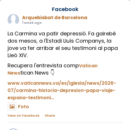
Facebook
Arquebisbat de Barcelona
1 week ago
La Carmina va patir depressió. Fa gairebé
dos mesos, a l'Estadi Lluís Companys, la
jove va fer arribar el seu testimoni al papa
Lleó XIV.
Recupera l'entrevista comp
Vatican
tican News 👇
News
www.vaticannews.va/es/iglesia/news/2026-
07/carmina-historia-depresion-papa-viaje-
espana-testimoni...
Foto
View on Facebook
·
Share