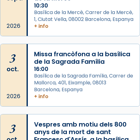
10:30
Segons el llibre dels Fets (12,2) fou el primer
Basílica de la Mercè, Carrer de la Mercè,
apòstol màrtir, decapitat a Jerusalem per
1, Ciutat Vella, 08002 Barcelona, Espanya
Herodes Agripa (vers l'any 44).
2026
+ info
Patró de Galícia, després de les invasions
musulmanes fou venerat com a patró dels
Regnes castellans i més tard de tota
3
Missa francòfona a la basílica
Espanya.
de la Sagrada Família
El seu sepulcre a Compostela fou un g
oct.
16:00
...
Basílica de la Sagrada Família, Carrer de
Ver más
Mallorca, 401, Eixample, 08013
Foto
Barcelona, Espanya
2026
View on Facebook
+ info
·
Share
3
Vespres amb motiu dels 800
anys de la mort de sant
oct.
Francesc d'Assís, a la basílica