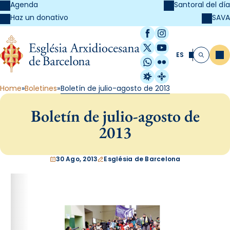
Agenda
Santoral del día
SAVA
Haz un donativo
Facebook
Instagram
X / Twitter
YouTube
ES
Me
Buscar
WhatsApp
Flickr
Radio Estel
Catalunya Cristi
Home
Boletines
Boletín de julio-agosto de 2013
Boletín de julio-agosto de
2013
30 Ago, 2013
Església de Barcelona