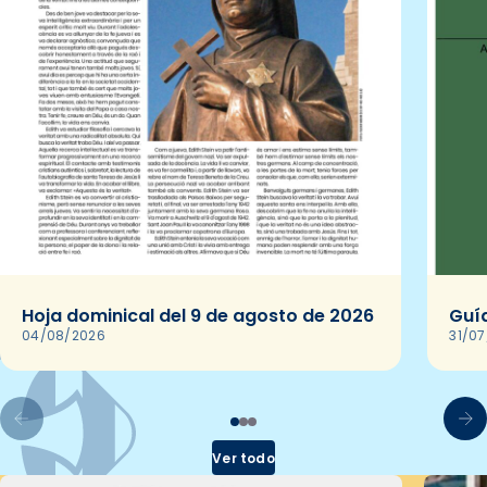
Hoja dominical del 9 de agosto de 2026
Guía
04/08/2026
31/0
Ver todo