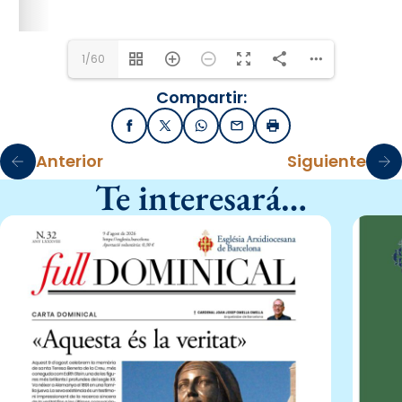
1/60
Compartir:
Facebook
X / Twitter
WhatsApp
Email
Imprimir
Anterior
Siguiente
Te interesará…