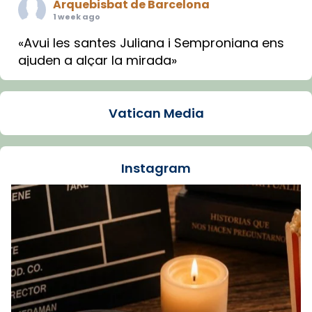
Arquebisbat de Barcelona
1 week ago
«Avui les santes Juliana i Semproniana ens
ajuden a alçar la mirada»
Mons. Sergi Gordo, bisbe de Tortosa, ha
presidit aquest 27 de juliol la missa de Les
Vatican Media
Santes de Mataró.
🔗
tinyurl.com/cvu5jmbk
📸 J. Merino
Instagram
Foto
View on Facebook
·
Share
Arquebisbat de Barcelona
is at Catedral
de Barcelona.
1 week ago
Aquest dilluns, 27 de juliol, ha tingut lloc la