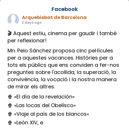
Facebook
Arquebisbat de Barcelona
2 days ago
🎬 Aquest estiu, cinema per gaudir i també
per reflexionar!
Mn. Peio Sánchez proposa cinc pel·lícules
per a aquestes vacances. Històries per a
tots els públics que ens conviden a fer-nos
preguntes sobre l'acollida, la superació, la
convivència, la vocació i la nostra manera
de mirar els altres.
🍿 «El día de la revelación»
🍿 «Las locas del Obelisco»
🍿 «Viaje al país de los blancos»
🍿 «León XIV, e