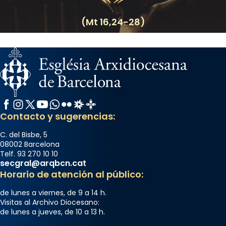
(Mt 16,24-28)
Facebook
Instagram
X / Twitter
YouTube
WhatsApp
Flickr
Radio Estel
Catalunya Cristiana
Contacto y sugerencias:
C. del Bisbe, 5
08002 Barcelona
Telf. 93 270 10 10
secgral@arqbcn.cat
Horario de atención al público:
de lunes a viernes, de 9 a 14 h.
Visitas al Archivo Diocesano:
de lunes a jueves, de 10 a 13 h.