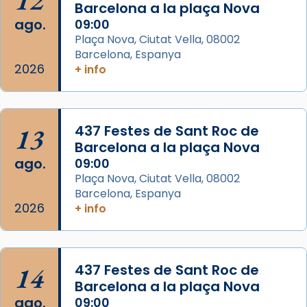
12
Barcelona a la plaça Nova
2 weeks ago
ago.
09:00
Aquest dilluns, 27 de juliol, ha tingut lloc la
Plaça Nova, Ciutat Vella, 08002
missa d’acció de gràcies en agraïment al
Barcelona, Espanya
comitè organitzador de la visita apostòlica
2026
+ info
del Sant Pare Lleó XIV a Barcelona, i als
col·laboradors, a la Catedral de Barcelona.
L’arquebisbe de Barcelona, el cardenal Joan
13
437 Festes de Sant Roc de
Josep Omella, ha presidit la missa i l’ha
Barcelona a la plaça Nova
concelebrat el bisbe auxiliar de Barcelona,
ago.
09:00
Mons. David Abadías.
Plaça Nova, Ciutat Vella, 08002
Barcelona, Espanya
📸 Dr. G. Simón
2026
+ info
Foto
View on Facebook
·
Share
14
437 Festes de Sant Roc de
Arquebisbat de Barcelona
Barcelona a la plaça Nova
2 weeks ago
ago.
09:00