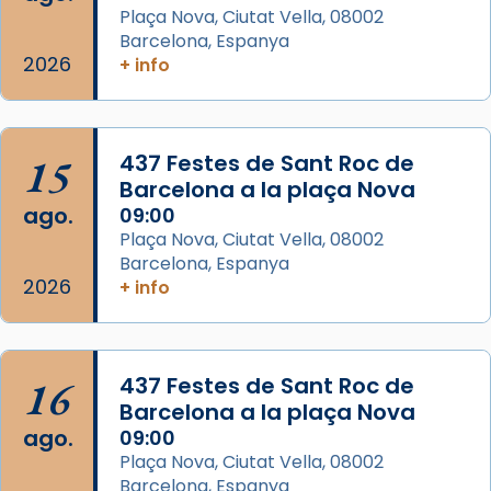
Memòria de les santes Juliana i
Plaça Nova, Ciutat Vella, 08002
Semproniana, verges i màrtirs.
Barcelona, Espanya
2026
+ info
Acompanyant la història de sant Cugat, a
partir de l’Edat Mitjana sorgeix la tradició
que les santes Juliana (“relatiu a Júlia”) i
15
Semproniana (“relatiu a Semprònia =
437 Festes de Sant Roc de
Barcelona a la plaça Nova
eterna”) són deixebles seves. I l’any 1667, el
ago.
09:00
frare Joan Gaspar Roig, afirma en una obra
Plaça Nova, Ciutat Vella, 08002
que les santes són filles de l’antiga Iluro.
Barcelona, Espanya
Mataró en reivindicarà les relíq
2026
+ info
...
Ver más
Foto
View on Facebook
·
Share
16
437 Festes de Sant Roc de
Barcelona a la plaça Nova
ago.
09:00
Plaça Nova, Ciutat Vella, 08002
Barcelona, Espanya