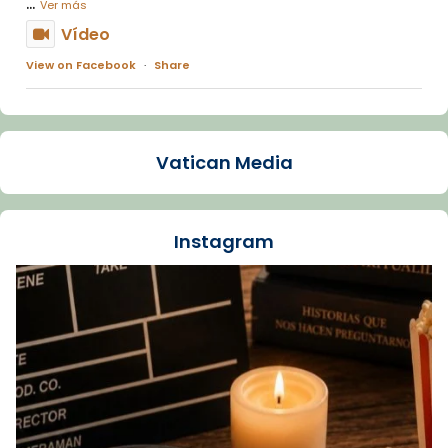
...
Ver más
Vídeo
View on Facebook
·
Share
Arquebisbat de Barcelona
1 week ago
Vatican Media
La Carmina va patir depressió. Fa gairebé
dos mesos, a l'Estadi Lluís Companys, la
jove va fer arribar el seu testimoni al papa
Instagram
Lleó XIV.
Recupera l'entrevista comp
Vatican
tican News 👇
News
www.vaticannews.va/es/iglesia/news/2026-
07/carmina-historia-depresion-papa-viaje-
espana-testimoni...
Foto