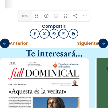
1/60
Compartir:
Facebook
X / Twitter
WhatsApp
Email
Imprimir
Anterior
Siguiente
Te interesará…