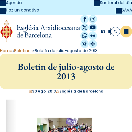
Agenda
Santoral del día
SAVA
Haz un donativo
Facebook
Instagram
X / Twitter
YouTube
ES
Me
Buscar
WhatsApp
Flickr
Radio Estel
Catalunya Cristi
Home
Boletines
Boletín de julio-agosto de 2013
Boletín de julio-agosto de
2013
30 Ago, 2013
Església de Barcelona