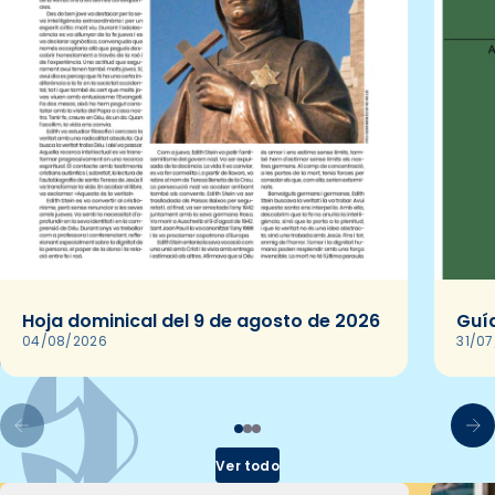
Hoja dominical del 9 de agosto de 2026
Guía
04/08/2026
31/0
Ver todo