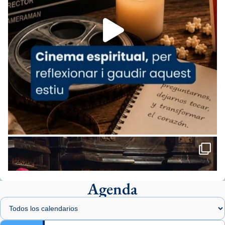
Foto
View on Facebook
·
Share
Arquebisbat de Barcelona
2 weeks ago
«Avui les santes Juliana i Semproniana ens
ajuden a alçar la mirada»
Mons. Sergi Gordo, bisbe de Tortosa, ha
presidit aquest 27 de juliol la missa de Les
Santes de Mataró.
🔗
tinyurl.com/cvu5jmbk
📸 J. Merino
Agenda
Foto
View on Facebook
·
Share