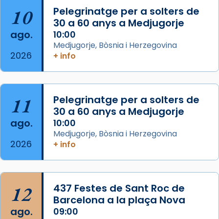
Arquebisbat de Barcelona
is at Catedral
10
Pelegrinatge per a solters de
de Barcelona.
30 a 60 anys a Medjugorje
2 weeks ago
ago.
10:00
Aquest dilluns, 27 de juliol, ha tingut lloc la
Medjugorje, Bòsnia i Herzegovina
missa d’acció de gràcies en agraïment al
2026
+ info
comitè organitzador de la visita apostòlica
del Sant Pare Lleó XIV a Barcelona, i als
col·laboradors, a la Catedral de Barcelona.
11
Pelegrinatge per a solters de
L’arquebisbe de Barcelona, el cardenal Joan
30 a 60 anys a Medjugorje
Josep Omella, ha presidit la missa i l’ha
ago.
10:00
concelebrat el bisbe auxiliar de Barcelona,
Medjugorje, Bòsnia i Herzegovina
Mons. David Abadías.
2026
+ info
📸 Dr. G. Simón
Foto
12
437 Festes de Sant Roc de
View on Facebook
·
Share
Barcelona a la plaça Nova
ago.
09:00
Arquebisbat de Barcelona