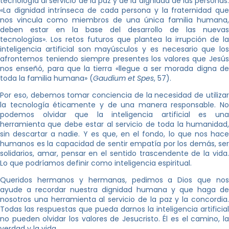
tecnología al servicio de la paz y de la dignidad de las personas:
«La dignidad intrínseca de cada persona y la fraternidad que
nos vincula como miembros de una única familia humana,
deben estar en la base del desarrollo de las nuevas
tecnologías». Los retos futuros que plantea la irrupción de la
inteligencia artificial son mayúsculos y es necesario que los
afrontemos teniendo siempre presentes los valores que Jesús
nos enseñó, para que la tierra «llegue a ser morada digna de
toda la familia humana» (
Gaudium et Spes
, 57).
Por eso, debemos tomar conciencia de la necesidad de utilizar
la tecnología éticamente y de una manera responsable. No
podemos olvidar que la inteligencia artificial es una
herramienta que debe estar al servicio de toda la humanidad,
sin descartar a nadie. Y es que, en el fondo, lo que nos hace
humanos es la capacidad de sentir empatía por los demás, ser
solidarios, amar, pensar en el sentido trascendente de la vida.
Lo que podríamos definir como inteligencia espiritual.
Queridos hermanos y hermanas, pedimos a Dios que nos
ayude a recordar nuestra dignidad humana y que haga de
nosotros una herramienta al servicio de la paz y la concordia.
Todas las respuestas que pueda darnos la inteligencia artificial
no pueden olvidar los valores de Jesucristo. Él es el camino, la
verdad y la vida.