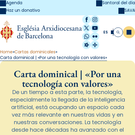
Agenda
Santoral del día
SAVA
Haz un donativo
Facebook
Instagram
X / Twitter
YouTube
ES
Me
Buscar
WhatsApp
Flickr
Radio Estel
Catalunya Cristi
Home
Cartas dominicales
Carta dominical | «Por una tecnología con valores»
Carta dominical | «Por una
tecnología con valores»
De un tiempo a esta parte, la tecnología,
especialmente la llegada de la inteligencia
artificial, está ocupando un espacio cada
vez más relevante en nuestras vidas y en
nuestras conversaciones. La tecnología
desde hace décadas ha avanzado con el