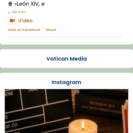
🍿 «León XIV, e
...
Ver más
Vídeo
View on Facebook
·
Share
Arquebisbat de Barcelona
2 weeks ago
Vatican Media
La Carmina va patir depressió. Fa gairebé
dos mesos, a l'Estadi Lluís Companys, la
jove va fer arribar el seu testimoni al papa
Instagram
Lleó XIV.
Recupera l'entrevista comp
Vatican
tican News 👇
News
www.vaticannews.va/es/iglesia/news/2026-
07/carmina-historia-depresion-papa-viaje-
espana-testimoni...