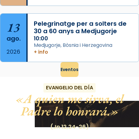
13
Pelegrinatge per a solters de
30 a 60 anys a Medjugorje
ago.
10:00
Medjugorje, Bòsnia i Herzegovina
2026
+ info
Eventos
EVANGELIO DEL DÍA
A quien me sirva, el
Padre lo honrará.
(Jn 12,24-26)