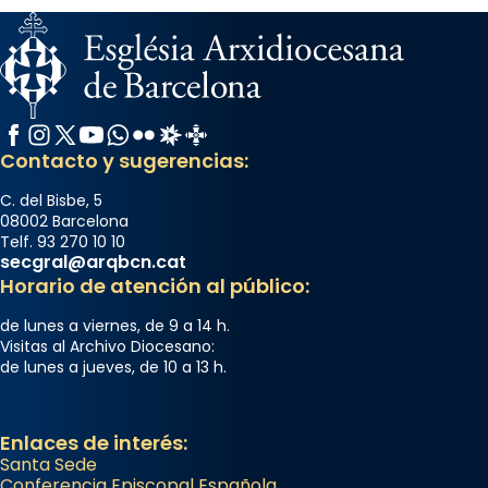
Facebook
Instagram
X / Twitter
YouTube
WhatsApp
Flickr
Radio Estel
Catalunya Cristiana
Contacto y sugerencias:
C. del Bisbe, 5
08002 Barcelona
Telf. 93 270 10 10
secgral@arqbcn.cat
Horario de atención al público:
de lunes a viernes, de 9 a 14 h.
Visitas al Archivo Diocesano:
de lunes a jueves, de 10 a 13 h.
Enlaces de interés:
Santa Sede
Conferencia Episcopal Española