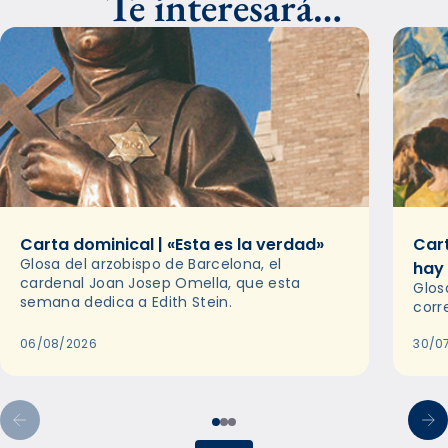
Te interesará…
Carta dominical | «Esta es la verdad»
Cart
Glosa del arzobispo de Barcelona, el
hay
cardenal Joan Josep Omella, que esta
Glos
semana dedica a Edith Stein.
corr
06/08/2026
30/0