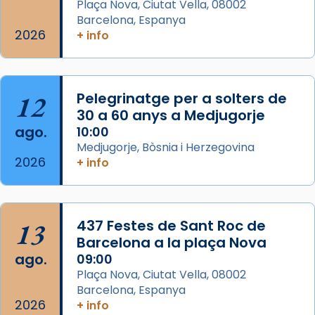
Plaça Nova, Ciutat Vella, 08002
2 weeks ago
Barcelona, Espanya
Memòria de les santes Juliana i
2026
+ info
Semproniana, verges i màrtirs.
Acompanyant la història de sant Cugat, a
partir de l’Edat Mitjana sorgeix la tradició
12
Pelegrinatge per a solters de
que les santes Juliana (“relatiu a Júlia”) i
30 a 60 anys a Medjugorje
Semproniana (“relatiu a Semprònia =
ago.
10:00
eterna”) són deixebles seves. I l’any 1667, el
Medjugorje, Bòsnia i Herzegovina
2026
frare Joan Gaspar Roig, afirma en una obra
+ info
que les santes són filles de l’antiga Iluro.
Mataró en reivindicarà les relíq
...
Ver más
13
437 Festes de Sant Roc de
Foto
Barcelona a la plaça Nova
ago.
09:00
View on Facebook
·
Share
Plaça Nova, Ciutat Vella, 08002
Barcelona, Espanya
2026
+ info