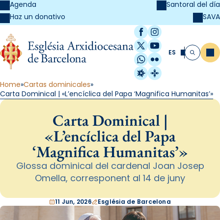
Agenda
Santoral del día
SAVA
Haz un donativo
Facebook
Instagram
X / Twitter
YouTube
ES
Me
Buscar
WhatsApp
Flickr
Radio Estel
Catalunya Cristi
Home
Cartas dominicales
Carta Dominical | «L’encíclica del Papa ‘Magnifica Humanitas’»
Carta Dominical |
«L’encíclica del Papa
‘Magnifica Humanitas’»
Glossa dominical del cardenal Joan Josep
Omella, corresponent al 14 de juny
11 Jun, 2026
Església de Barcelona