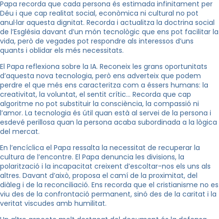
Papa recorda que cada persona és estimada infinitament per
Déu i que cap realitat social, econòmica ni cultural no pot
anul·lar aquesta dignitat. Recorda i actualitza la doctrina social
de l’Església davant d’un món tecnològic que ens pot facilitar la
vida, però de vegades pot respondre als interessos d’uns
quants i oblidar els més necessitats.
El Papa reflexiona sobre la IA. Reconeix les grans oportunitats
d’aquesta nova tecnologia, però ens adverteix que podem
perdre el que més ens caracteritza com a éssers humans: la
creativitat, la voluntat, el sentit crític… Recorda que cap
algoritme no pot substituir la consciència, la compassió ni
l’amor. La tecnologia és útil quan està al servei de la persona i
esdevé perillosa quan la persona acaba subordinada a la lògica
del mercat.
En l’encíclica el Papa ressalta la necessitat de recuperar la
cultura de l’encontre. El Papa denuncia les divisions, la
polarització i la incapacitat creixent d’escoltar-nos els uns als
altres. Davant d’això, proposa el camí de la proximitat, del
diàleg i de la reconciliació. Ens recorda que el cristianisme no es
viu des de la confrontació permanent, sinó des de la caritat i la
veritat viscudes amb humilitat.