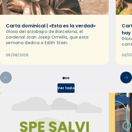
Carta dominical | «Esta es la verdad»
Cart
Glosa del arzobispo de Barcelona, el
hay
cardenal Joan Josep Omella, que esta
Glos
semana dedica a Edith Stein.
corr
06/08/2026
30/0
Ver todo