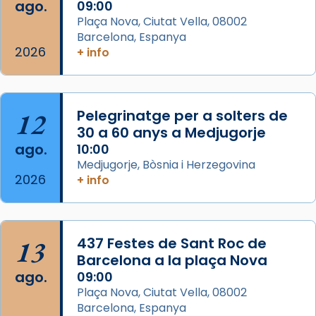
que les santes Juliana (“relatiu a Júlia”) i
ago.
09:00
Semproniana (“relatiu a Semprònia =
Plaça Nova, Ciutat Vella, 08002
eterna”) són deixebles seves. I l’any 1667, el
Barcelona, Espanya
2026
frare Joan Gaspar Roig, afirma en una obra
+ info
que les santes són filles de l’antiga Iluro.
Mataró en reivindicarà les relíq
...
Ver más
12
Pelegrinatge per a solters de
Foto
30 a 60 anys a Medjugorje
ago.
10:00
View on Facebook
·
Share
Medjugorje, Bòsnia i Herzegovina
2026
+ info
13
437 Festes de Sant Roc de
Barcelona a la plaça Nova
ago.
09:00
Plaça Nova, Ciutat Vella, 08002
Barcelona, Espanya