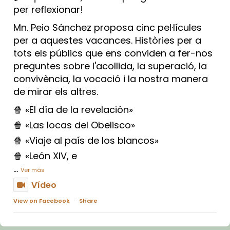
per reflexionar!
Mn. Peio Sánchez proposa cinc pel·lícules
per a aquestes vacances. Històries per a
tots els públics que ens conviden a fer-nos
preguntes sobre l'acollida, la superació, la
convivència, la vocació i la nostra manera
de mirar els altres.
🍿 «El día de la revelación»
🍿 «Las locas del Obelisco»
🍿 «Viaje al país de los blancos»
🍿 «León XIV, e
...
Ver más
Vídeo
View on Facebook
·
Share
Arquebisbat de Barcelona