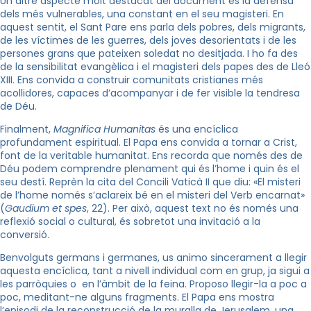
Un altre aspecte molt destacat del document és la defensa
dels més vulnerables, una constant en el seu magisteri. En
aquest sentit, el Sant Pare ens parla dels pobres, dels migrants,
de les víctimes de les guerres, dels joves desorientats i de les
persones grans que pateixen soledat no desitjada. I ho fa des
de la sensibilitat evangèlica i el magisteri dels papes des de Lleó
XIII. Ens convida a construir comunitats cristianes més
acollidores, capaces d’acompanyar i de fer visible la tendresa
de Déu.
Finalment,
Magnifica Humanitas
és una encíclica
profundament espiritual. El Papa ens convida a tornar a Crist,
font de la veritable humanitat. Ens recorda que només des de
Déu podem comprendre plenament qui és l’home i quin és el
seu destí. Reprèn la cita del Concili Vaticà II que diu: «El misteri
de l’home només s’aclareix bé en el misteri del Verb encarnat»
(
Gaudium et spes
, 22). Per això, aquest text no és només una
reflexió social o cultural, és sobretot una invitació a la
conversió.
Benvolguts germans i germanes, us animo sincerament a llegir
aquesta encíclica, tant a nivell individual com en grup, ja sigui a
les parròquies o en l’àmbit de la feina. Proposo llegir-la a poc a
poc, meditant-ne alguns fragments. El Papa ens mostra
l’episodi de la reconstrucció de la muralla de Jerusalem, una