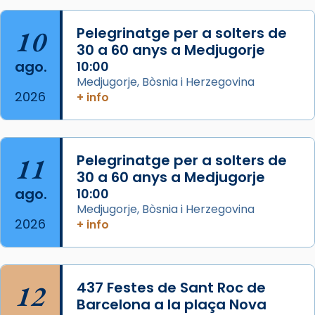
col·laboradors, a la Catedral de Barcelona.
10
Pelegrinatge per a solters de
L’arquebisbe de Barcelona, el cardenal Joan
30 a 60 anys a Medjugorje
Josep Omella, ha presidit la missa i l’ha
ago.
10:00
concelebrat el bisbe auxiliar de Barcelona,
Medjugorje, Bòsnia i Herzegovina
Mons. David Abadías.
2026
+ info
📸 Dr. G. Simón
Foto
11
Pelegrinatge per a solters de
View on Facebook
·
Share
30 a 60 anys a Medjugorje
ago.
10:00
Arquebisbat de Barcelona
Medjugorje, Bòsnia i Herzegovina
2 weeks ago
2026
+ info
Memòria de les santes Juliana i
Semproniana, verges i màrtirs.
Acompanyant la història de sant Cugat, a
12
437 Festes de Sant Roc de
partir de l’Edat Mitjana sorgeix la tradició
Barcelona a la plaça Nova