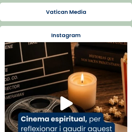
1 week ago
Vatican Media
La Carmina va patir depressió. Fa gairebé
dos mesos, a l'Estadi Lluís Companys, la
jove va fer arribar el seu testimoni al papa
Instagram
Lleó XIV.
Recupera l'entrevista comp
Vatican
tican News 👇
News
www.vaticannews.va/es/iglesia/news/2026-
07/carmina-historia-depresion-papa-viaje-
espana-testimoni...
Foto
View on Facebook
·
Share
Arquebisbat de Barcelona
2 weeks ago