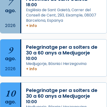
7
Acompanyant la història de sant Cugat, a
18:00
ago.
Església de Sant Gaietà, Carrer del
partir de l’Edat Mitjana sorgeix la tradició
Consell de Cent, 293, Eixample, 08007
que les santes Juliana (“relatiu a Júlia”) i
Barcelona, Espanya
Semproniana (“relatiu a Semprònia =
2026
+ info
eterna”) són deixebles seves. I l’any 1667, el
frare Joan Gaspar Roig, afirma en una obra
que les santes són filles de l’antiga Iluro.
Mataró en reivindicarà les relíq
9
Pelegrinatge per a solters de
...
30 a 60 anys a Medjugorje
Ver más
ago.
10:00
Foto
Medjugorje, Bòsnia i Herzegovina
View on Facebook
·
Share
2026
+ info
Arquebisbat de Barcelona
2 weeks ago
10
Pelegrinatge per a solters de
Jaume, fill de Zebedeu, és juntament amb el
30 a 60 anys a Medjugorje
seu germà Joan i Pere un dels que
ago.
10:00
acompanyava més de prop Jesús.
Medjugorje, Bòsnia i Herzegovina