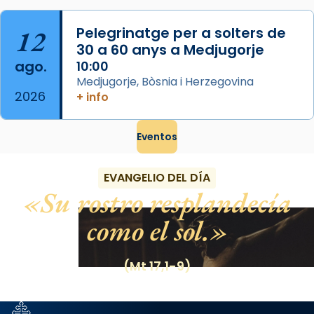
12
Pelegrinatge per a solters de
30 a 60 anys a Medjugorje
ago.
10:00
Medjugorje, Bòsnia i Herzegovina
2026
+ info
Eventos
EVANGELIO DEL DÍA
Su rostro resplandecía
como el sol.
(Mt 17,1-9)