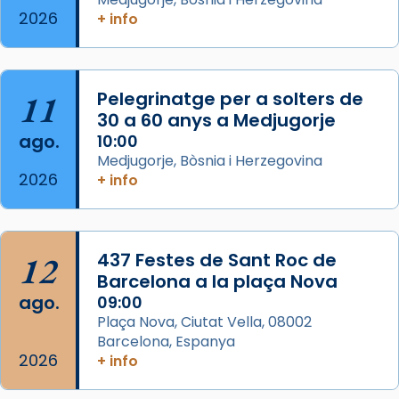
2026
+ info
Segons el llibre dels Fets (12,2) fou el primer
apòstol màrtir, decapitat a Jerusalem per
Herodes Agripa (vers l'any 44).
11
Pelegrinatge per a solters de
Patró de Galícia, després de les invasions
30 a 60 anys a Medjugorje
musulmanes fou venerat com a patró dels
ago.
10:00
Regnes castellans i més tard de tota
Medjugorje, Bòsnia i Herzegovina
Espanya.
2026
+ info
El seu sepulcre a Compostela fou un g
...
Ver más
Foto
12
437 Festes de Sant Roc de
Barcelona a la plaça Nova
View on Facebook
·
Share
ago.
09:00
Plaça Nova, Ciutat Vella, 08002
Barcelona, Espanya
2026
+ info