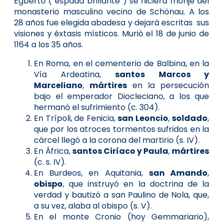
Egberto (“espada brillante”) se hiciera monje del
monasterio masculino vecino de Schönau. A los
28 años fue elegida abadesa y dejará escritas sus
visiones y éxtasis místicos. Murió el 18 de junio de
1164 a los 35 años.
En Roma, en el cementerio de Balbina, en la
Vía Ardeatina,
santos
Marcos y
Marceliano
,
mártires
en la persecución
bajo el emperador Diocleciano, a los que
hermanó el sufrimiento (c. 304).
En Trípoli, de Fenicia,
san Leoncio
,
soldado
,
que por los atroces tormentos sufridos en la
cárcel llegó a la corona del martirio (s. IV).
En África,
santos Ciríaco y Paula
,
mártires
(c. s. IV).
En Burdeos, en Aquitania,
san Amando
,
obispo
, que instruyó en la doctrina de la
verdad y bautizó a san Paulino de Nola, que,
a su vez, alaba al obispo (s. V).
En el monte Cronio (hoy Gemmariario),