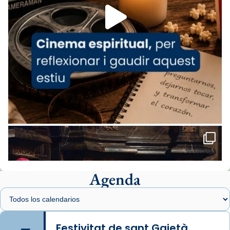
missa d’acció de gràcies en agraïment al
comitè organitzador de la visita apostòlica
del Sant Pare Lleó XIV a Barcelona, i als
col·laboradors, a la Catedral de Barcelona.
L’arquebisbe de Barcelona, el cardenal Joan
Josep Omella, ha presidit la missa i l’ha
concelebrat el bisbe auxiliar de Barcelona,
Mons. David Abadías.
📸 Dr. G. Simón
Foto
View on Facebook
·
Share
Agenda
Arquebisbat de Barcelona
1 week ago
Memòria de les santes Juliana i
Semproniana, verges i màrtirs.
Festivitat de sant Gaietà