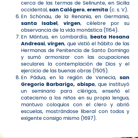
cerca de las termas de Selinunte, en Sicilia
occidental,
san Calógero
,
eremita
(c. s. V).
En Schönau, de la Renania, en Germania,
santa Isabel
,
virgen
, célebre por su
observancia de la vida monástica (1164).
En Mántua, en Lombardía,
beata Hosana
Andreasi
,
virgen
, que vistió el hábito de las
Hermanas de Penitencia de Santo Domingo
y sumó armonizar con las ocupaciones
seculares la contemplación de Dios y el
ejercicio de las buenas obras (1505).
En Pádua, en la región de Venecia,
san
Gregorio Barbarigo, obispo
, que instituyó
un seminario para clérigos, enseñó el
catecismo a los niños en su propia lengua,
mantuvo coloquios con el clero y abrió
escuelas, mostrándose liberal con todos y
exigente consigo mismo (1697).