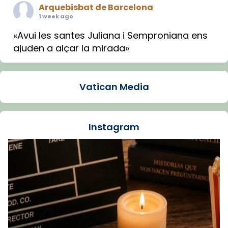
Arquebisbat de Barcelona
1 week ago
«Avui les santes Juliana i Semproniana ens
ajuden a alçar la mirada»
Mons. Sergi Gordo, bisbe de Tortosa, ha
presidit aquest 27 de juliol la missa de Les
Vatican Media
Santes de Mataró.
🔗
tinyurl.com/cvu5jmbk
📸 J. Merino
Instagram
Foto
View on Facebook
·
Share
Arquebisbat de Barcelona
is at Catedral
de Barcelona.
1 week ago
Aquest dilluns, 27 de juliol, ha tingut lloc la