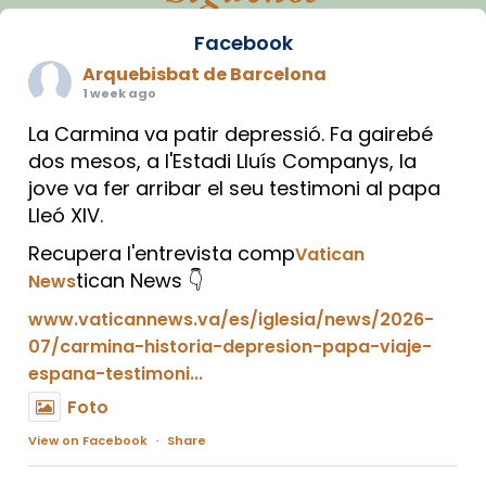
Facebook
Arquebisbat de Barcelona
1 week ago
La Carmina va patir depressió. Fa gairebé
dos mesos, a l'Estadi Lluís Companys, la
jove va fer arribar el seu testimoni al papa
Lleó XIV.
Recupera l'entrevista comp
Vatican
tican News 👇
News
www.vaticannews.va/es/iglesia/news/2026-
07/carmina-historia-depresion-papa-viaje-
espana-testimoni...
Foto
View on Facebook
·
Share