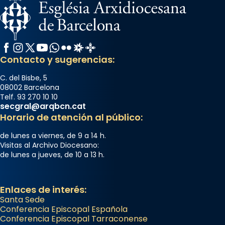
Facebook
Instagram
X / Twitter
YouTube
WhatsApp
Flickr
Radio Estel
Catalunya Cristiana
Contacto y sugerencias:
C. del Bisbe, 5
08002 Barcelona
Telf. 93 270 10 10
secgral@arqbcn.cat
Horario de atención al público:
de lunes a viernes, de 9 a 14 h.
Visitas al Archivo Diocesano:
de lunes a jueves, de 10 a 13 h.
Enlaces de interés:
Santa Sede
Conferencia Episcopal Española
Conferencia Episcopal Tarraconense