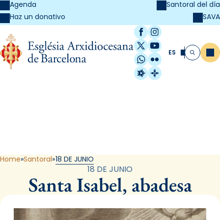
Agenda
Santoral del día
SAVA
Haz un donativo
Facebook
Instagram
X / Twitter
YouTube
ES
Me
Buscar
WhatsApp
Flickr
Radio Estel
Catalunya Cristi
Santoral
Home
Santoral
18 DE JUNIO
18 DE JUNIO
Santa Isabel, abadesa