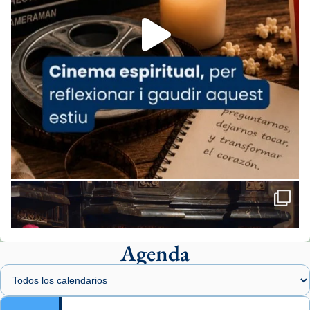
Foto
View on Facebook
·
Share
Arquebisbat de Barcelona
2 weeks ago
«Avui les santes Juliana i Semproniana ens
ajuden a alçar la mirada»
Mons. Sergi Gordo, bisbe de Tortosa, ha
presidit aquest 27 de juliol la missa de Les
Santes de Mataró.
🔗
tinyurl.com/cvu5jmbk
📸 J. Merino
Agenda
Foto
View on Facebook
·
Share
Arquebisbat de Barcelona
is at Catedral