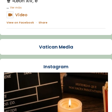
🍿 «León XIV, e
...
Ver más
Vídeo
View on Facebook
·
Share
Arquebisbat de Barcelona
2 weeks ago
Vatican Media
La Carmina va patir depressió. Fa gairebé
dos mesos, a l'Estadi Lluís Companys, la
jove va fer arribar el seu testimoni al papa
Instagram
Lleó XIV.
Recupera l'entrevista comp
Vatican
tican News 👇
News
www.vaticannews.va/es/iglesia/news/2026-
07/carmina-historia-depresion-papa-viaje-
espana-testimoni...