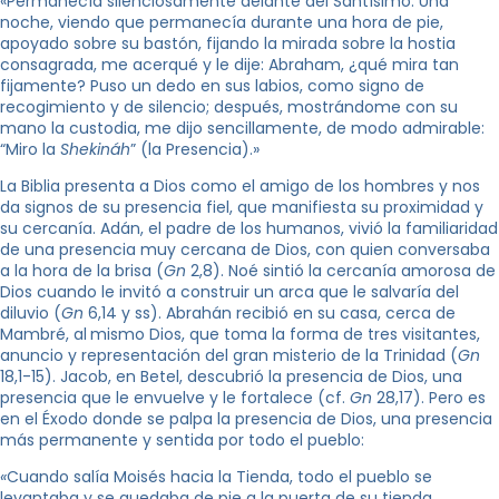
«Permanecía silenciosamente delante del Santísimo. Una
noche, viendo que permanecía durante una hora de pie,
apoyado sobre su bastón, fijando la mirada sobre la hostia
consagrada, me acerqué y le dije: Abraham, ¿qué mira tan
fijamente? Puso un dedo en sus labios, como signo de
recogimiento y de silencio; después, mostrándome con su
mano la custodia, me dijo sencillamente, de modo admirable:
“Miro la
Shekináh
” (la Presencia).»
La Biblia presenta a Dios como el amigo de los hombres y nos
da signos de su presencia fiel, que manifiesta su proximidad y
su cercanía. Adán, el padre de los humanos, vivió la familiaridad
de una presencia muy cercana de Dios, con quien conversaba
a la hora de la brisa (
Gn
2,8). Noé sintió la cercanía amorosa de
Dios cuando le invitó a construir un arca que le salvaría del
diluvio (
Gn
6,14 y ss). Abrahán recibió en su casa, cerca de
Mambré, al
mismo Dios, que toma la forma de tres visitantes,
anuncio y representación del gran misterio de la Trinidad (
Gn
18,1-15). Jacob, en Betel, descubrió la presencia de Dios, una
presencia que le envuelve y le fortalece (cf.
Gn
28,17). Pero es
en el Éxodo donde se palpa la presencia de Dios, una presencia
más permanente y sentida por todo el pueblo:
«
Cuando salía Moisés hacia la Tienda, todo el pueblo se
levantaba y se quedaba de pie a la puerta de su tienda,