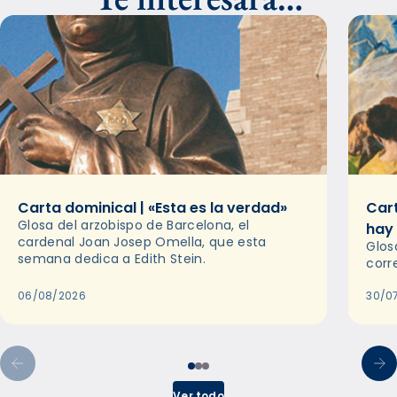
Carta dominical | «Esta es la verdad»
Cart
Glosa del arzobispo de Barcelona, el
hay
cardenal Joan Josep Omella, que esta
Glos
semana dedica a Edith Stein.
corr
06/08/2026
30/0
Ver todo