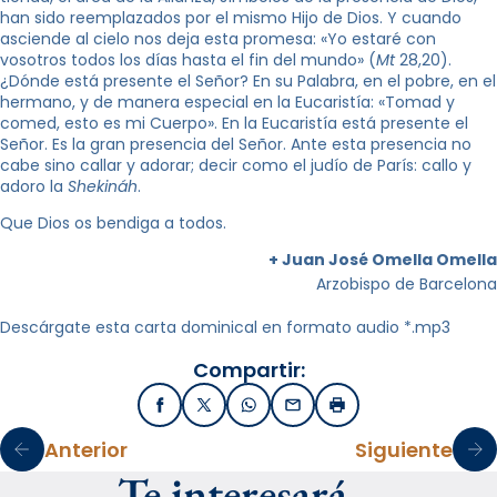
han sido reemplazados por el mismo Hijo de Dios. Y cuando
asciende al cielo nos deja esta promesa: «Yo estaré con
vosotros todos los días hasta el fin del mundo» (
Mt
28,20).
¿Dónde está presente el Señor? En su Palabra, en el pobre, en el
hermano, y de manera especial en la Eucaristía: «Tomad y
comed, esto es mi Cuerpo». En la Eucaristía está presente el
Señor. Es la gran presencia del Señor. Ante esta presencia no
cabe sino callar y adorar; decir como el judío de París: callo y
adoro la
Shekináh
.
Que Dios os bendiga a todos.
+ Juan José Omella Omella
Arzobispo de Barcelona
Descárgate esta carta dominical en formato audio *.mp3
Compartir:
Facebook
X / Twitter
WhatsApp
Email
Imprimir
Anterior
Siguiente
Te interesará…