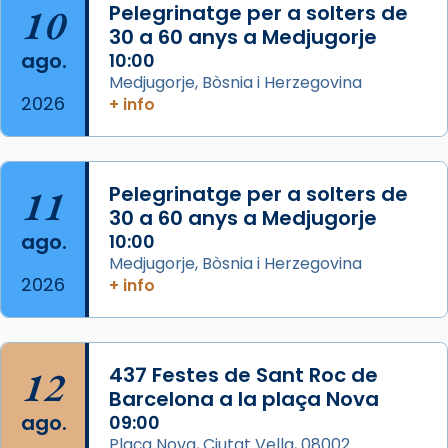
10
Pelegrinatge per a solters de
de Barcelona.
30 a 60 anys a Medjugorje
2 weeks ago
ago.
10:00
Aquest dilluns, 27 de juliol, ha tingut lloc la
Medjugorje, Bòsnia i Herzegovina
missa d’acció de gràcies en agraïment al
2026
+ info
comitè organitzador de la visita apostòlica
del Sant Pare Lleó XIV a Barcelona, i als
col·laboradors, a la Catedral de Barcelona.
11
Pelegrinatge per a solters de
L’arquebisbe de Barcelona, el cardenal Joan
30 a 60 anys a Medjugorje
Josep Omella, ha presidit la missa i l’ha
ago.
10:00
concelebrat el bisbe auxiliar de Barcelona,
Medjugorje, Bòsnia i Herzegovina
Mons. David Abadías.
2026
+ info
📸 Dr. G. Simón
Foto
12
437 Festes de Sant Roc de
View on Facebook
·
Share
Barcelona a la plaça Nova
ago.
09:00
Arquebisbat de Barcelona
Plaça Nova, Ciutat Vella, 08002