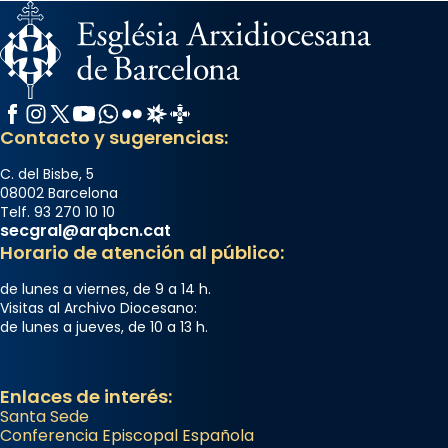
Facebook
Instagram
X / Twitter
YouTube
WhatsApp
Flickr
Radio Estel
Catalunya Cristiana
Contacto y sugerencias:
C. del Bisbe, 5
08002 Barcelona
Telf. 93 270 10 10
secgral@arqbcn.cat
Horario de atención al público:
de lunes a viernes, de 9 a 14 h.
Visitas al Archivo Diocesano:
de lunes a jueves, de 10 a 13 h.
Enlaces de interés:
Santa Sede
Conferencia Episcopal Española