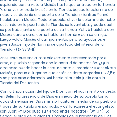
siguiendo con la vista a Moisés hasta que entraba en la Tienda.
Y, una vez entrado Moisés en la Tienda, bajaba la columna de
nube y se detenía a la puerta de la Tienda, mientras Yahvé
hablaba con Moisés. Todo el pueblo, al ver la columna de nube
detenida en la puerta de la Tienda, se levantaba, y cada cual
se postraba junto a la puerta de su tienda. Yahvé hablaba con
Moisés cara a cara, como habla un hombre con su amigo.
Luego volvía Moisés al campamento, pero su ayudante, el
joven Josué, hijo de Nun, no se apartaba del interior de la
Tienda.» (
Ex
33,8-11)
Ante esta presencia, misteriosamente representada por el
arca, el pueblo responde con la actitud de adoración. ¿Qué
otra cosa puede hacer la criatura ante el creador? «Descálzate,
Moisés, porque el lugar en que estás es tierra sagrada»
(
Ex
3,5);
y se prosternó adorando. Así hacía el pueblo judío ante la
Tienda del Encuentro.
Con la Encarnación del Hijo de Dios, con el nacimiento de Jesús
en Belén, la presencia de Dios en medio de su pueblo toma
otras dimensiones. Dios mismo habita en medio de su pueblo a
través de su Palabra encarnada, y así lo expresa el evangelista
san Juan: «Y Dios puso su tienda entre nosotros» (
Jn
1,14). La
tienda, el arca de la Alianza, símbolos de la presencia de Dios,