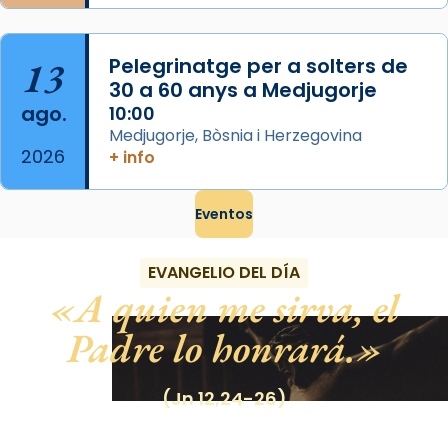
13
Pelegrinatge per a solters de
30 a 60 anys a Medjugorje
ago.
10:00
Medjugorje, Bòsnia i Herzegovina
2026
+ info
Eventos
EVANGELIO DEL DÍA
A quien me sirva, el
Padre lo honrará.
(Jn 12,24-26)