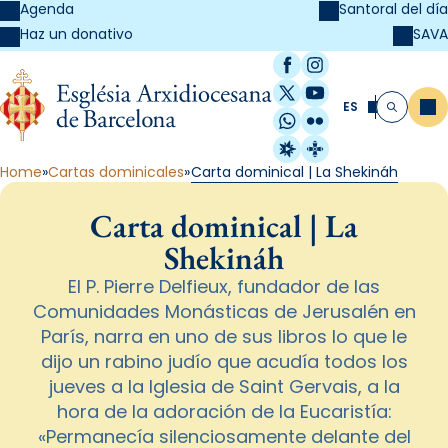
Agenda
Santoral del día
SAVA
Haz un donativo
Facebook
Instagram
X / Twitter
YouTube
ES
Me
Buscar
WhatsApp
Flickr
Radio Estel
Catalunya Cristi
Home
Cartas dominicales
Carta dominical | La Shekináh
Carta dominical | La
Shekináh
El P. Pierre Delfieux, fundador de las
Comunidades Monásticas de Jerusalén en
París, narra en uno de sus libros lo que le
dijo un rabino judío que acudía todos los
jueves a la Iglesia de Saint Gervais, a la
hora de la adoración de la Eucaristía:
«Permanecía silenciosamente delante del