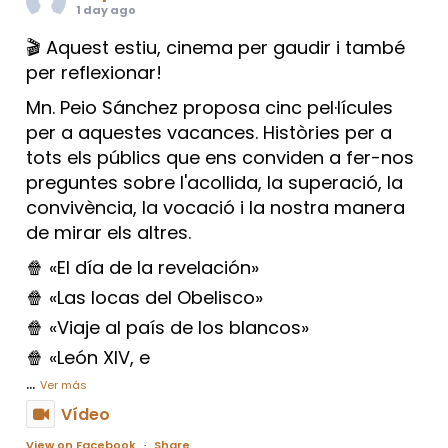
1 day ago
🎬 Aquest estiu, cinema per gaudir i també
per reflexionar!
Mn. Peio Sánchez proposa cinc pel·lícules
per a aquestes vacances. Històries per a
tots els públics que ens conviden a fer-nos
preguntes sobre l'acollida, la superació, la
convivència, la vocació i la nostra manera
de mirar els altres.
🍿 «El día de la revelación»
🍿 «Las locas del Obelisco»
🍿 «Viaje al país de los blancos»
🍿 «León XIV, e
...
Ver más
Vídeo
View on Facebook
·
Share