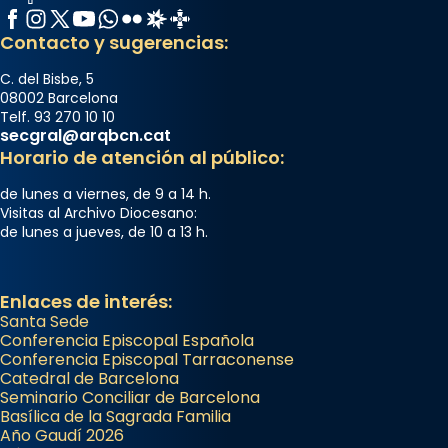
Facebook
Instagram
X / Twitter
YouTube
WhatsApp
Flickr
Radio Estel
Catalunya Cristiana
Contacto y sugerencias:
C. del Bisbe, 5
08002 Barcelona
Telf. 93 270 10 10
secgral@arqbcn.cat
Horario de atención al público:
de lunes a viernes, de 9 a 14 h.
Visitas al Archivo Diocesano:
de lunes a jueves, de 10 a 13 h.
Enlaces de interés:
Santa Sede
Conferencia Episcopal Española
Conferencia Episcopal Tarraconense
Catedral de Barcelona
Seminario Conciliar de Barcelona
Basílica de la Sagrada Familia
Año Gaudí 2026