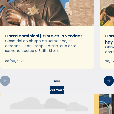
Carta dominical | «Esta es la verdad»
Cart
Glosa del arzobispo de Barcelona, el
hay
cardenal Joan Josep Omella, que esta
Glos
semana dedica a Edith Stein.
corr
06/08/2026
30/0
Ver todo