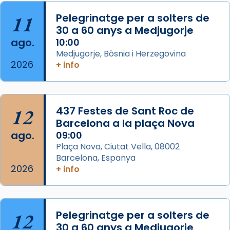
Acompanyant la història de sant Cugat, a
partir de l’Edat Mitjana sorgeix la tradició
11
Pelegrinatge per a solters de
que les santes Juliana (“relatiu a Júlia”) i
30 a 60 anys a Medjugorje
Semproniana (“relatiu a Semprònia =
ago.
10:00
eterna”) són deixebles seves. I l’any 1667, el
Medjugorje, Bòsnia i Herzegovina
2026
+ info
frare Joan Gaspar Roig, afirma en una obra
que les santes són filles de l’antiga Iluro.
Mataró en reivindicarà les relíq
...
Ver más
12
437 Festes de Sant Roc de
Foto
Barcelona a la plaça Nova
ago.
09:00
View on Facebook
·
Share
Plaça Nova, Ciutat Vella, 08002
Barcelona, Espanya
2026
+ info
12
Pelegrinatge per a solters de
30 a 60 anys a Medjugorje