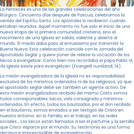
La Pentecés es una de las grandes celebraciones del año
litúrgico. Cincuenta días después de Pascua, celebramos la
venida del Espíritu Santo. Los apóstoles lo recibieron cuando
estaban reunidos. Aquel momento no fue solo el inicio de una
nueva etapa de la primera comunidad cristiana, sino el
nacimiento de una Iglesia en salida, valiente y abierta al
mundo. El miedo daba paso al entusiasmo por transmitir la
Buena Nueva. Esta celebración coincide con la Jornada del
Apostolado Seglar y quiere poner de relieve la vocación de los
laicos a evangelizar. Como bien nos recordaba el papa Pablo VI,
«la Iglesia existe para evangelizar» (
Evangelii nuntiandi
, 14).
La misión evangelizadora de la Iglesia no es responsabilidad
exclusiva de los ministros ordenados ni de los religiosos, ya que
el apostolado seglar debe ser también un agente activo. De
esta misión evangelizadora recibida del mismo Cristo somos
todos corresponsables: laicos, vida consagrada y ministros
ordenados. En efecto, todos los bautizados, por el don recibido
en el bautismo, somos enviados a ser testigos de Cristo en
nuestro entorno: en la familia, en el trabajo, en las redes
sociales... Los laicos están llamados a ser el perfume y la semilla
que Cristo esparce por el mundo. Su testimonio es una forma
decisiva e imprescindible de evangelización.