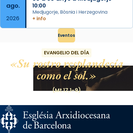
ago.
10:00
Medjugorje, Bòsnia i Herzegovina
2026
+ info
Eventos
EVANGELIO DEL DÍA
Su rostro resplandecía
como el sol.
(Mt 17,1-9)