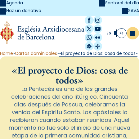
Agenda
Santoral del día
SAVA
Haz un donativo
Facebook
Instagram
X / Twitter
YouTube
ES
Me
Buscar
WhatsApp
Flickr
Radio Estel
Catalunya Cristi
Home
Cartas dominicales
«El proyecto de Dios: cosa de todos»
«El proyecto de Dios: cosa de
todos»
La Pentecés es una de las grandes
celebraciones del año litúrgico. Cincuenta
días después de Pascua, celebramos la
venida del Espíritu Santo. Los apóstoles lo
recibieron cuando estaban reunidos. Aquel
momento no fue solo el inicio de una nueva
etapa de la primera comunidad cristiana,