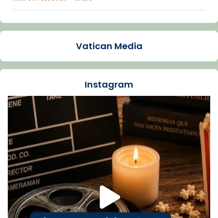
Arquebisbat de Barcelona
1 week ago
Vatican Media
La Carmina va patir depressió. Fa gairebé
dos mesos, a l'Estadi Lluís Companys, la
jove va fer arribar el seu testimoni al papa
Instagram
Lleó XIV.
Recupera l'entrevista comp
Vatican
tican News 👇
News
www.vaticannews.va/es/iglesia/news/2026-
07/carmina-historia-depresion-papa-viaje-
espana-testimoni...
Foto
View on Facebook
·
Share
Arquebisbat de Barcelona