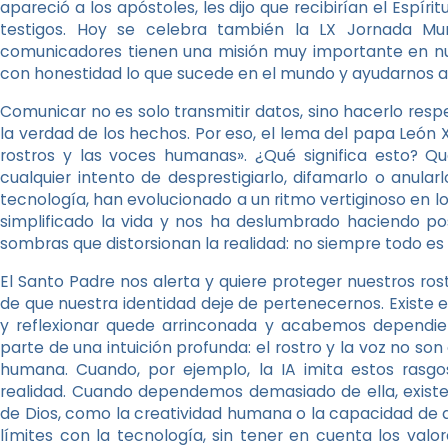
apareció a los apóstoles, les dijo que recibirían el Espír
testigos. Hoy se celebra también la LX Jornada Mun
comunicadores tienen una misión muy importante en nue
con honestidad lo que sucede en el mundo y ayudarnos a v
Comunicar no es solo transmitir datos, sino hacerlo resp
la verdad de los hechos. Por eso, el lema del papa León X
rostros y las voces humanas». ¿Qué significa esto? Q
cualquier intento de desprestigiarlo, difamarlo o anular
tecnología, han evolucionado a un ritmo vertiginoso en lo
simplificado la vida y nos ha deslumbrado haciendo pos
sombras que distorsionan la realidad: no siempre todo es
El Santo Padre nos alerta y quiere proteger nuestros rost
de que nuestra identidad deje de pertenecernos. Existe 
y reflexionar quede arrinconada y acabemos dependiendo
parte de una intuición profunda: el rostro y la voz no son
humana. Cuando, por ejemplo, la IA imita estos rasg
realidad. Cuando dependemos demasiado de ella, existe 
de Dios, como la creatividad humana o la capacidad de dec
límites con la tecnología, sin tener en cuenta los val