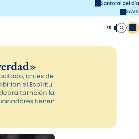
Santoral del día
SAVA
el
unya Cristiana
ES
M
Buscar
verdad»
ucitado, antes de
birían el Espíritu
celebra también la
unicadores tienen