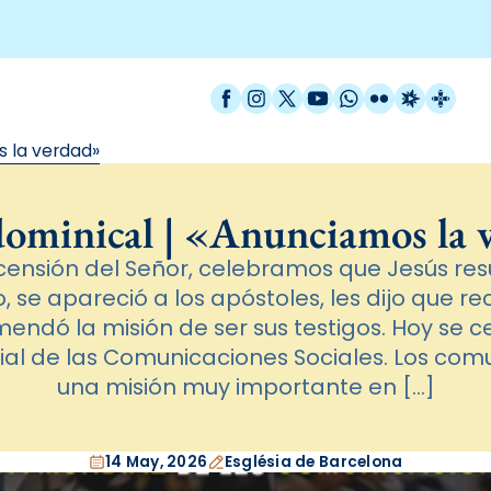
Facebook
Instagram
X / Twitter
YouTube
WhatsApp
Flickr
Radio Est
Catal
s la verdad»
dominical | «Anunciamos la 
ensión del Señor, celebramos que Jesús res
, se apareció a los apóstoles, les dijo que reci
endó la misión de ser sus testigos. Hoy se 
al de las Comunicaciones Sociales. Los com
una misión muy importante en […]
14 May, 2026
Església de Barcelona