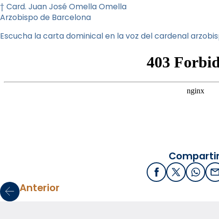
† Card. Juan José Omella Omella
Arzobispo de Barcelona
Escucha la carta dominical en la voz del cardenal arzobi
Compartir
Facebook
X / Twitter
What
E
Anterior