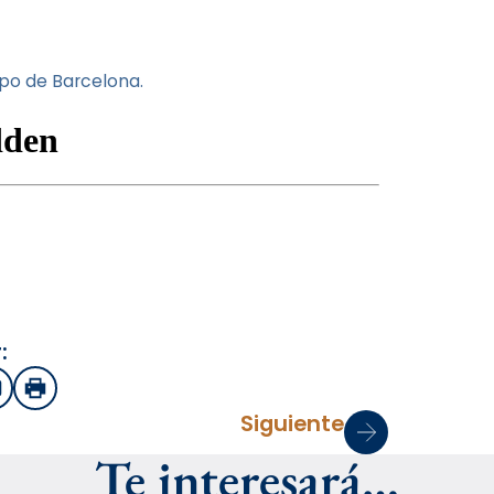
spo de Barcelona.
:
sApp
mail
Imprimir
Siguiente
Te interesará…