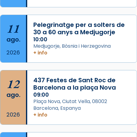
Segons el llibre dels Fets (12,2) fou el primer
apòstol màrtir, decapitat a Jerusalem per
Herodes Agripa (vers l'any 44).
11
Pelegrinatge per a solters de
Patró de Galícia, després de les invasions
30 a 60 anys a Medjugorje
musulmanes fou venerat com a patró dels
ago.
10:00
Regnes castellans i més tard de tota
Medjugorje, Bòsnia i Herzegovina
Espanya.
2026
+ info
El seu sepulcre a Compostela fou un g
...
Ver más
Foto
12
437 Festes de Sant Roc de
Barcelona a la plaça Nova
View on Facebook
·
Share
ago.
09:00
Plaça Nova, Ciutat Vella, 08002
Barcelona, Espanya
2026
+ info