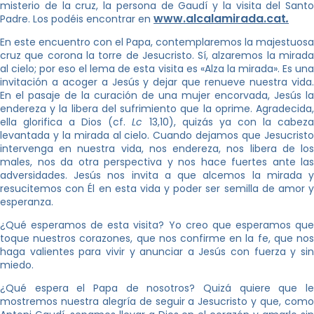
misterio de la cruz, la persona de Gaudí y la visita del Santo
www.alcalamirada.cat
.
Padre. Los podéis encontrar en
En este encuentro con el Papa, contemplaremos la majestuosa
cruz que corona la torre de Jesucristo. Sí, alzaremos la mirada
al cielo; por eso el lema de esta visita es «Alza la mirada». Es una
invitación a acoger a Jesús y dejar que renueve nuestra vida.
En el pasaje de la curación de una mujer encorvada, Jesús la
endereza y la libera del sufrimiento que la oprime. Agradecida,
ella glorifica a Dios (cf.
Lc
13,10), quizás ya con la cabez
levantada y la mirada al cielo. Cuando dejamos que Jesucristo
intervenga en nuestra vida, nos endereza, nos libera de los
males, nos da otra perspectiva y nos hace fuertes ante las
adversidades. Jesús nos invita a que alcemos la mirada y
resucitemos con Él en esta vida y poder ser semilla de amor y
esperanza.
¿Qué esperamos de esta visita? Yo creo que esperamos que
toque nuestros corazones, que nos confirme en la fe, que nos
haga valientes para vivir y anunciar a Jesús con fuerza y sin
miedo.
¿Qué espera el Papa de nosotros? Quizá quiere que le
mostremos nuestra alegría de seguir a Jesucristo y que, como