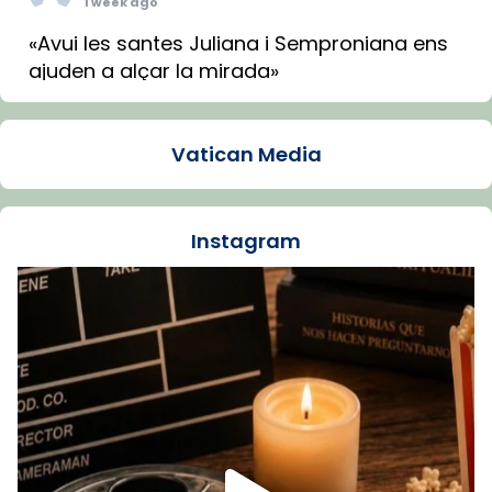
1 week ago
«Avui les santes Juliana i Semproniana ens
ajuden a alçar la mirada»
Mons. Sergi Gordo, bisbe de Tortosa, ha
presidit aquest 27 de juliol la missa de Les
Vatican Media
Santes de Mataró.
🔗
tinyurl.com/cvu5jmbk
📸 J. Merino
Instagram
Foto
View on Facebook
·
Share
Arquebisbat de Barcelona
is at Catedral
de Barcelona.
1 week ago
Aquest dilluns, 27 de juliol, ha tingut lloc la
missa d’acció de gràcies en agraïment al