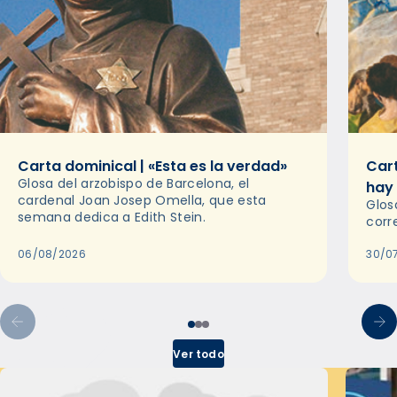
Carta dominical | «Esta es la verdad»
Cart
Glosa del arzobispo de Barcelona, el
hay
cardenal Joan Josep Omella, que esta
Glos
semana dedica a Edith Stein.
corr
06/08/2026
30/0
Ver todo