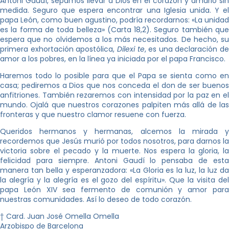
Antoni Gaudí, sepamos llevar a Dios en el corazón y amarlo sin
medida. Seguro que espera encontrar una Iglesia unida. Y el
papa León, como buen agustino, podría recordarnos: «La unidad
es la forma de toda belleza» (Carta 18,2). Seguro también que
espera que no olvidemos a los más necesitados. De hecho, su
primera exhortación apostólica,
Dilexi te
, es una declaración de
amor a los pobres, en la línea ya iniciada por el papa Francisco.
Haremos todo lo posible para que el Papa se sienta como en
casa; pediremos a Dios que nos conceda el don de ser buenos
anfitriones. También rezaremos con intensidad por la paz en el
mundo. Ojalá que nuestros corazones palpiten más allá de las
fronteras y que nuestro clamor resuene con fuerza.
Queridos hermanos y hermanas, alcemos la mirada y
recordemos que Jesús murió por todos nosotros, para darnos la
victoria sobre el pecado y la muerte. Nos espera la gloria, la
felicidad para siempre. Antoni Gaudí lo pensaba de esta
manera tan bella y esperanzadora: «La Gloria es la luz, la luz da
la alegría y la alegría es el gozo del espíritu». Que la visita del
papa León XIV sea fermento de comunión y amor para
nuestras comunidades. Así lo deseo de todo corazón.
† Card. Juan José Omella Omella
Arzobispo de Barcelona