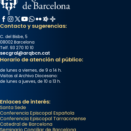
Facebook
Instagram
X / Twitter
YouTube
WhatsApp
Flickr
Radio Estel
Catalunya Cristiana
Contacto y sugerencias:
C. del Bisbe, 5
08002 Barcelona
Telf. 93 270 10 10
secgral@arqbcn.cat
Horario de atención al público:
de lunes a viernes, de 9 a 14 h.
Visitas al Archivo Diocesano:
de lunes a jueves, de 10 a 13 h.
Enlaces de interés:
Santa Sede
Conferencia Episcopal Española
Conferencia Episcopal Tarraconense
Catedral de Barcelona
Seminario Conciliar de Barcelona