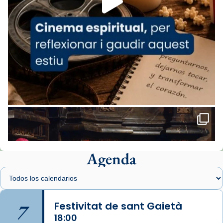
comitè organitzador de la visita apostòlica
del Sant Pare Lleó XIV a Barcelona, i als
col·laboradors, a la Catedral de Barcelona.
L’arquebisbe de Barcelona, el cardenal Joan
Josep Omella, ha presidit la missa i l’ha
concelebrat el bisbe auxiliar de Barcelona,
Mons. David Abadías.
📸 Dr. G. Simón
Foto
View on Facebook
·
Share
Agenda
Arquebisbat de Barcelona
1 week ago
Memòria de les santes Juliana i
Semproniana, verges i màrtirs.
7
Festivitat de sant Gaietà
Acompanyant la història de sant Cugat, a
18:00