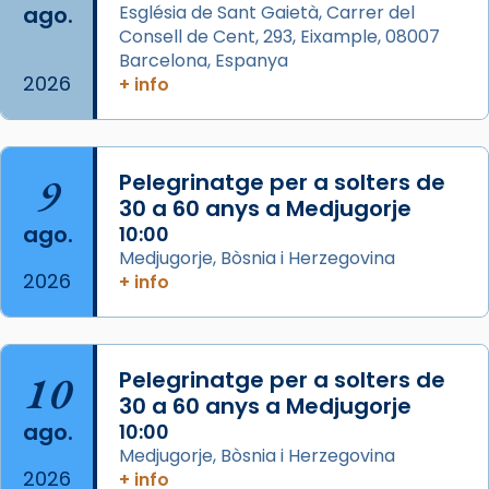
ago.
Església de Sant Gaietà, Carrer del
partir de l’Edat Mitjana sorgeix la tradició
Consell de Cent, 293, Eixample, 08007
que les santes Juliana (“relatiu a Júlia”) i
Barcelona, Espanya
Semproniana (“relatiu a Semprònia =
2026
+ info
eterna”) són deixebles seves. I l’any 1667, el
frare Joan Gaspar Roig, afirma en una obra
que les santes són filles de l’antiga Iluro.
Mataró en reivindicarà les relíq
9
Pelegrinatge per a solters de
...
30 a 60 anys a Medjugorje
Ver más
ago.
10:00
Foto
Medjugorje, Bòsnia i Herzegovina
View on Facebook
·
Share
2026
+ info
Arquebisbat de Barcelona
2 weeks ago
10
Pelegrinatge per a solters de
Jaume, fill de Zebedeu, és juntament amb el
30 a 60 anys a Medjugorje
seu germà Joan i Pere un dels que
ago.
10:00
acompanyava més de prop Jesús.
Medjugorje, Bòsnia i Herzegovina
2026
+ info