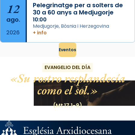
12
Pelegrinatge per a solters de
30 a 60 anys a Medjugorje
ago.
10:00
Medjugorje, Bòsnia i Herzegovina
2026
+ info
Eventos
EVANGELIO DEL DÍA
Su rostro resplandecía
como el sol.
(Mt 17,1-9)