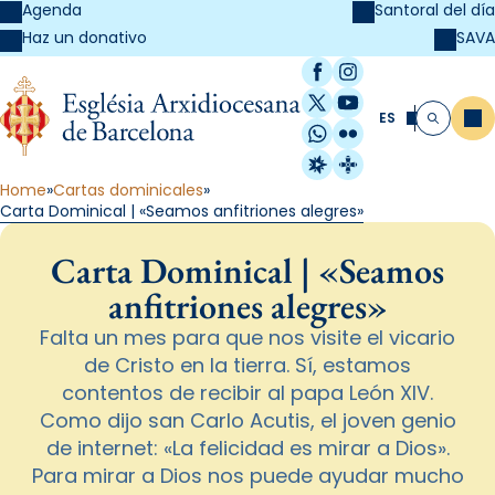
Agenda
Santoral del día
SAVA
Haz un donativo
Facebook
Instagram
X / Twitter
YouTube
ES
Me
Buscar
WhatsApp
Flickr
Radio Estel
Catalunya Cristi
Home
Cartas dominicales
Carta Dominical | «Seamos anfitriones alegres»
Carta Dominical | «Seamos
anfitriones alegres»
Falta un mes para que nos visite el vicario
de Cristo en la tierra. Sí, estamos
contentos de recibir al papa León XIV.
Como dijo san Carlo Acutis, el joven genio
de internet: «La felicidad es mirar a Dios».
Para mirar a Dios nos puede ayudar mucho