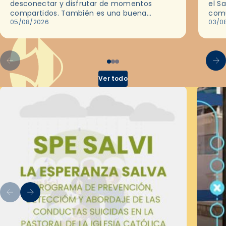
desconectar y disfrutar de momentos
el S
compartidos. También es una buena
comu
ocasión para dejarse llevar por una buena
05/08/2026
del 
03/0
historia y, a través del cine, reflexionar
sobre…
Ver todo