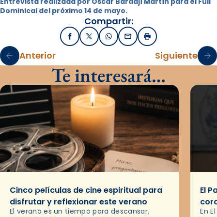
Entrevista realizada por Òscar Bardají Martín para el Full
Dominical del próximo 14 de mayo.
Compartir:
Facebook
X / Twitter
WhatsApp
Email
Imprimir
Anterior
Siguiente
Te interesará…
Cinco películas de cine espiritual para
El P
disfrutar y reflexionar este verano
cor
El verano es un tiempo para descansar,
En E