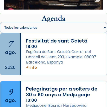
View on Facebook
·
Share
Agenda
Arquebisbat de Barcelona
1 week ago
Memòria de les santes Juliana i
Semproniana, verges i màrtirs.
7
Festivitat de sant Gaietà
Acompanyant la història de sant Cugat, a
18:00
ago.
Església de Sant Gaietà, Carrer del
partir de l’Edat Mitjana sorgeix la tradició
Consell de Cent, 293, Eixample, 08007
que les santes Juliana (“relatiu a Júlia”) i
Barcelona, Espanya
Semproniana (“relatiu a Semprònia =
2026
+ info
eterna”) són deixebles seves. I l’any 1667, el
frare Joan Gaspar Roig, afirma en una obra
que les santes són filles de l’antiga Iluro.
Mataró en reivindicarà les relíq
9
Pelegrinatge per a solters de
...
30 a 60 anys a Medjugorje
Ver más
ago.
10:00
Foto
Medjugorje, Bòsnia i Herzegovina