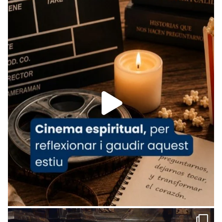
Foto
View on Facebook
·
Share
Arquebisbat de Barcelona
is at Catedral
de Barcelona.
1 week ago
Aquest dilluns, 27 de juliol, ha tingut lloc la
missa d’acció de gràcies en agraïment al
comitè organitzador de la visita apostòlica
del Sant Pare Lleó XIV a Barcelona, i als
col·laboradors, a la Catedral de Barcelona.
L’arquebisbe de Barcelona, el cardenal Joan
Josep Omella, ha presidit la missa i l’ha
concelebrat el bisbe auxiliar de Barcelona,
Mons. David Abadías.
📸 Dr. G. Simón
Foto