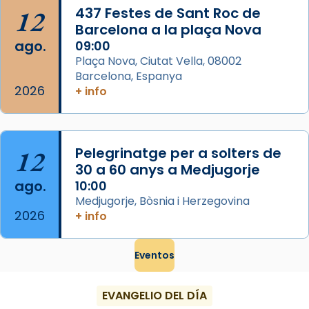
Foto
12
437 Festes de Sant Roc de
Barcelona a la plaça Nova
View on Facebook
·
Share
ago.
09:00
Plaça Nova, Ciutat Vella, 08002
Barcelona, Espanya
2026
+ info
12
Pelegrinatge per a solters de
30 a 60 anys a Medjugorje
ago.
10:00
Medjugorje, Bòsnia i Herzegovina
2026
+ info
Eventos
EVANGELIO DEL DÍA