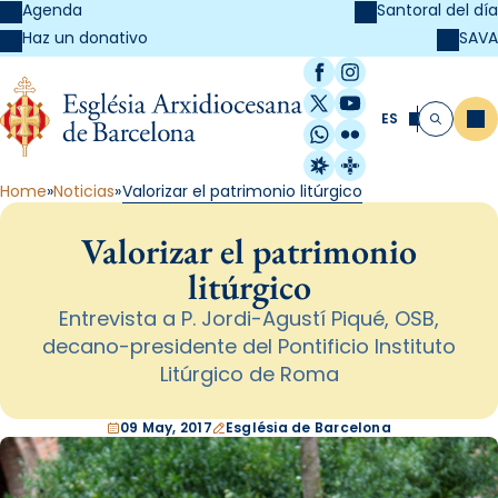
Agenda
Santoral del día
SAVA
Haz un donativo
Facebook
Instagram
X / Twitter
YouTube
ES
Me
Buscar
WhatsApp
Flickr
Radio Estel
Catalunya Cristi
Home
Noticias
Valorizar el patrimonio litúrgico
Valorizar el patrimonio
litúrgico
Entrevista a P. Jordi-Agustí Piqué, OSB,
decano-presidente del Pontificio Instituto
Litúrgico de Roma
09 May, 2017
Església de Barcelona