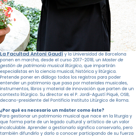
La Facultad Antoni Gaudí
y la Universidad de Barcelona
ponen en marcha, desde el curso 2017-2018, un
Master de
gestión de patrimonio musical litúrgico
, que impartirán
especialistas en la ciencia musical, histórica y litúrgica.
Pretende poner en diálogo todos los registros para poder
entender un patrimonio que pasa por materiales musicales,
instrumentos, libros y material de innovación que parten de un
contexto litúrgico. Su director es el P. Jordi-Agustí Piqué, OSB,
decano-presidente del Pontificio Instituto Litúrgico de Roma.
¿Por qué es necesario un máster como éste?
Para gestionar un patrimonio musical que nace en la liturgia y
que forma parte de un legado cultural y artístico de un valor
incalculable. Aprender a gestionarlo significa conservarlo, pero
también difundirlo y darlo a conocer participando de su fuerza