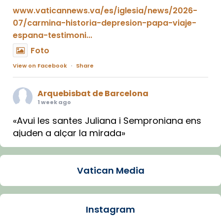
www.vaticannews.va/es/iglesia/news/2026-
07/carmina-historia-depresion-papa-viaje-
espana-testimoni...
Foto
View on Facebook
·
Share
Arquebisbat de Barcelona
1 week ago
«Avui les santes Juliana i Semproniana ens
ajuden a alçar la mirada»
Mons. Sergi Gordo, bisbe de Tortosa, ha
presidit aquest 27 de juliol la missa de Les
Vatican Media
Santes de Mataró.
🔗
tinyurl.com/cvu5jmbk
📸 J. Merino
Instagram