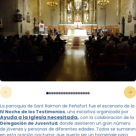
La parroquia de Sant Raimon de Peñafort fue el escenario de la
IV Noche de los Testimonios
, una iniciativa organizada por
Ayuda a la Iglesia necesitada,
con la colaboración de la
Delegación de Juventud
, donde asistieron un gran número
de jóvenes y personas de diferentes edades. Todos se sumaron
en esta oración nocturna, que quería ser un homenaje para