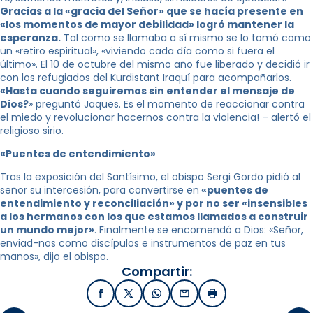
Gracias a la «gracia del Señor» que se hacía presente en
«los momentos de mayor debilidad» logró mantener la
esperanza.
Tal como se llamaba a sí mismo se lo tomó como
un «retiro espiritual», «viviendo cada día como si fuera el
último». El 10 de octubre del mismo año fue liberado y decidió ir
con los refugiados del Kurdistant Iraquí para acompañarlos.
«Hasta cuando seguiremos sin entender el mensaje de
Dios?
» preguntó Jaques. Es el momento de reaccionar contra
el miedo y revolucionar hacernos contra la violencia! – alertó el
religioso sirio.
«Puentes de entendimiento»
Tras la exposición del Santísimo, el obispo Sergi Gordo pidió al
señor su intercesión, para convertirse en
«puentes de
entendimiento y reconciliación» y por no ser «insensibles
a los hermanos con los que estamos llamados a construir
un mundo mejor»
. Finalmente se encomendó a Dios: «Señor,
enviad-nos como discípulos e instrumentos de paz en tus
manos», dijo el obispo.
Compartir:
Facebook
X / Twitter
WhatsApp
Email
Imprimir