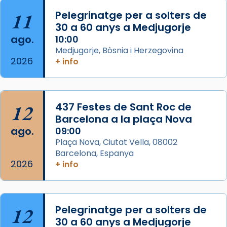
11
Pelegrinatge per a solters de
View on Facebook
·
Share
30 a 60 anys a Medjugorje
ago.
10:00
Arquebisbat de Barcelona
Medjugorje, Bòsnia i Herzegovina
2 weeks ago
2026
+ info
Memòria de les santes Juliana i
Semproniana, verges i màrtirs.
Acompanyant la història de sant Cugat, a
12
437 Festes de Sant Roc de
partir de l’Edat Mitjana sorgeix la tradició
Barcelona a la plaça Nova
que les santes Juliana (“relatiu a Júlia”) i
ago.
09:00
Semproniana (“relatiu a Semprònia =
Plaça Nova, Ciutat Vella, 08002
eterna”) són deixebles seves. I l’any 1667, el
Barcelona, Espanya
2026
frare Joan Gaspar Roig, afirma en una obra
+ info
que les santes són filles de l’antiga Iluro.
Mataró en reivindicarà les relíq
...
Ver más
12
Pelegrinatge per a solters de
Foto
30 a 60 anys a Medjugorje