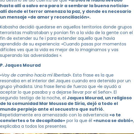
su destino se dio cuenta de que
«si Dios le había llevado
hasta allí a salvo era para ir a sembrar la buena noticia»
allí donde el terror amenaza la paz, y donde es necesario
un mensaje «de amor y reconciliación».
Kabasha decidió quedarse en aquellos territorios donde grupos
terroristas maltrataban y ponían fin a la vida de la gente con el
fin de extender su fe i para extender aquello que havia
aprendido de su experiencia: «Cuando pasas por momentos
difíciles ves que la vida es mejor de lo imaginamos y vas
superando las adversidades «.
P. Jaques Mourad
«Voy de camino hacia mi libertad»
. Esta frase es la que
resonaba en el interior del Jaques cuando era detenido por un
grupo yihadista. Una frase llena de fuerza que «le ayudó a
aceptar lo que pasaba y a dejarse llevar por el Señor». El
segundo testigo de la noche, el
Jaques Mourad, un religioso
de la comunidad Mar Moussa de Siria, dejó a todo el
mundo perplejo ante el secuestro que sufrió.
Repetidamente era amenazado con la advertencia
«o te
conviertes o te decapitado»
por la que él
«nunca se dobló»
,
explicaba a todos los presentes.