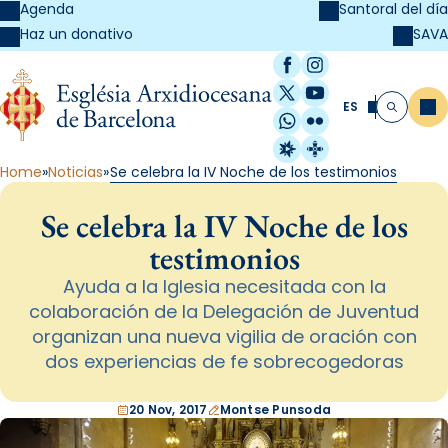
Agenda
Santoral del día
SAVA
Haz un donativo
Facebook
Instagram
X / Twitter
YouTube
ES
Me
Buscar
WhatsApp
Flickr
Radio Estel
Catalunya Cristi
Home
Noticias
Se celebra la IV Noche de los testimonios
Se celebra la IV Noche de los
testimonios
Ayuda a la Iglesia necesitada con la
colaboración de la Delegación de Juventud
organizan una nueva vigilia de oración con
dos experiencias de fe sobrecogedoras
20 Nov, 2017
Montse Punsoda