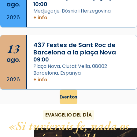
ago.
10:00
View on Facebook
·
Share
Medjugorje, Bòsnia i Herzegovina
2026
+ info
13
437 Festes de Sant Roc de
Barcelona a la plaça Nova
ago.
09:00
Plaça Nova, Ciutat Vella, 08002
Barcelona, Espanya
2026
+ info
Eventos
EVANGELIO DEL DÍA
Si tuvierais fe, nada os