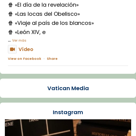
🍿 «El día de la revelación»
🍿 «Las locas del Obelisco»
🍿 «Viaje al país de los blancos»
🍿 «León XIV, e
...
Ver más
Vídeo
View on Facebook
·
Share
Arquebisbat de Barcelona
1 week ago
Vatican Media
La Carmina va patir depressió. Fa gairebé
dos mesos, a l'Estadi Lluís Companys, la
jove va fer arribar el seu testimoni al papa
Instagram
Lleó XIV.
Recupera l'entrevista comp
Vatican
tican News 👇
News