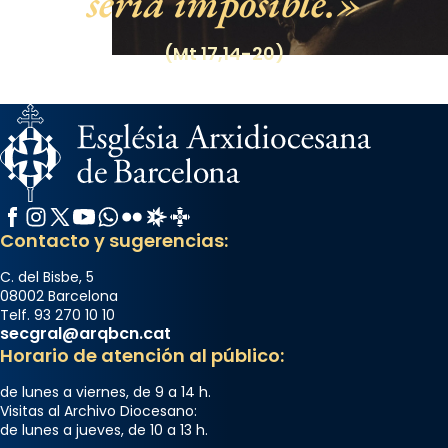
sería imposible.
(Mt 17,14-20)
Facebook
Instagram
X / Twitter
YouTube
WhatsApp
Flickr
Radio Estel
Catalunya Cristiana
Contacto y sugerencias:
C. del Bisbe, 5
08002 Barcelona
Telf. 93 270 10 10
secgral@arqbcn.cat
Horario de atención al público:
de lunes a viernes, de 9 a 14 h.
Visitas al Archivo Diocesano:
de lunes a jueves, de 10 a 13 h.