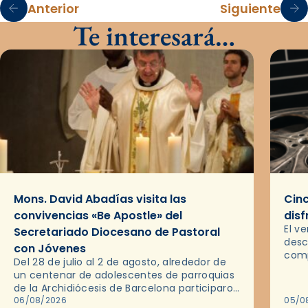
Anterior
Siguiente
Te interesará…
Mons. David Abadías visita las
Cinc
convivencias «Be Apostle» del
disf
El v
Secretariado Diocesano de Pastoral
desc
con Jóvenes
comp
Del 28 de julio al 2 de agosto, alrededor de
ocas
un centenar de adolescentes de parroquias
histo
de la Archidiócesis de Barcelona participaron
sobr
en las convivencias Be Apostle, organizadas
06/08/2026
05/0