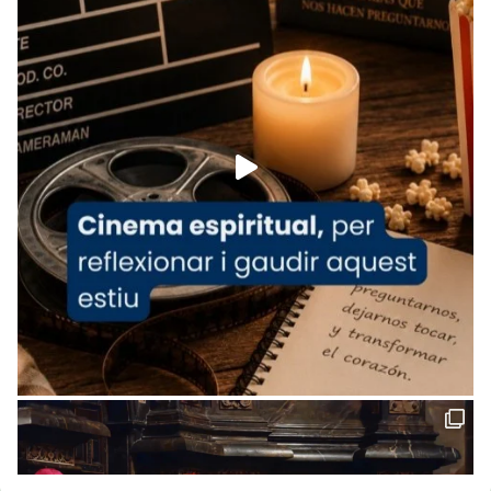
www.vaticannews.va/es/iglesia/news/2026-
07/carmina-historia-depresion-papa-viaje-
espana-testimoni...
Foto
View on Facebook
·
Share
Arquebisbat de Barcelona
2 weeks ago
«Avui les santes Juliana i Semproniana ens
ajuden a alçar la mirada»
Mons. Sergi Gordo, bisbe de Tortosa, ha
presidit aquest 27 de juliol la missa de Les
Santes de Mataró.
🔗
tinyurl.com/cvu5jmbk
📸 J. Merino