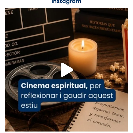
Instagram
Lleó XIV.
Recupera l'entrevista comp
Vatican
tican News 👇
News
www.vaticannews.va/es/iglesia/news/2026-
07/carmina-historia-depresion-papa-viaje-
espana-testimoni...
Foto
View on Facebook
·
Share
Arquebisbat de Barcelona
2 weeks ago
«Avui les santes Juliana i Semproniana ens
ajuden a alçar la mirada»
Mons. Sergi Gordo, bisbe de Tortosa, ha
presidit aquest 27 de juliol la missa de Les
Santes de Mataró.