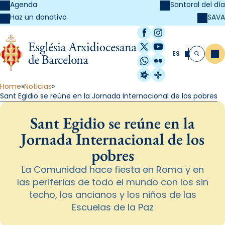
Agenda
Santoral del día
SAVA
Haz un donativo
Facebook
Instagram
X / Twitter
YouTube
ES
Me
Buscar
WhatsApp
Flickr
Radio Estel
Catalunya Cristi
Home
Noticias
Sant Egidio se reúne en la Jornada Internacional de los pobres
Sant Egidio se reúne en la
Jornada Internacional de los
pobres
La Comunidad hace fiesta en Roma y en
las periferias de todo el mundo con los sin
techo, los ancianos y los niños de las
Escuelas de la Paz