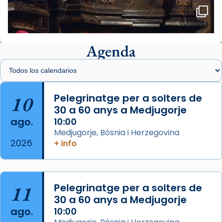
🔗
tinyurl.com/cvu5jmbk
📸 J. Merino
Agenda
Foto
View on Facebook
·
Share
Arquebisbat de Barcelona
is at Catedral
10
Pelegrinatge per a solters de
de Barcelona.
30 a 60 anys a Medjugorje
2 weeks ago
ago.
10:00
Aquest dilluns, 27 de juliol, ha tingut lloc la
Medjugorje, Bòsnia i Herzegovina
missa d’acció de gràcies en agraïment al
2026
+ info
comitè organitzador de la visita apostòlica
del Sant Pare Lleó XIV a Barcelona, i als
col·laboradors, a la Catedral de Barcelona.
11
Pelegrinatge per a solters de
L’arquebisbe de Barcelona, el cardenal Joan
30 a 60 anys a Medjugorje
Josep Omella, ha presidit la missa i l’ha
ago.
10:00
concelebrat el bisbe auxiliar de Barcelona,