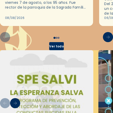
viernes 7 de agosto, a los 95 años. Fue
Del 
rector de la parroquia de la Sagrada Família
un c
de Barcelona durante 25 años, entre 1993 y…
de l
08/08/2026
en l
06/0
por 
Ver todo