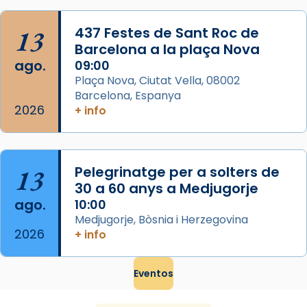
Mataró en reivindicarà les relíq
...
Ver más
13
437 Festes de Sant Roc de
Foto
Barcelona a la plaça Nova
ago.
09:00
View on Facebook
·
Share
Plaça Nova, Ciutat Vella, 08002
Barcelona, Espanya
2026
+ info
13
Pelegrinatge per a solters de
30 a 60 anys a Medjugorje
ago.
10:00
Medjugorje, Bòsnia i Herzegovina
2026
+ info
Eventos