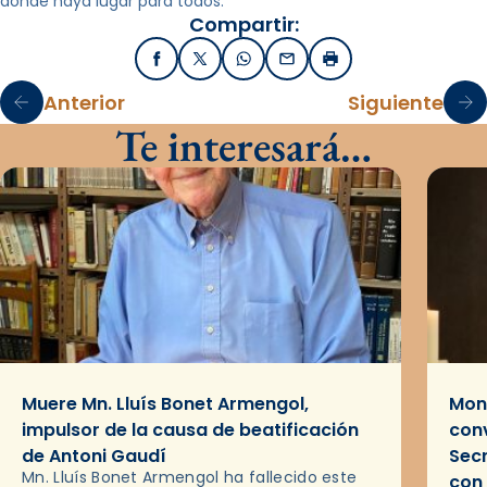
donde haya lugar para todos.
Compartir:
Facebook
X / Twitter
WhatsApp
Email
Imprimir
Anterior
Siguiente
Te interesará…
Muere Mn. Lluís Bonet Armengol,
Mons
impulsor de la causa de beatificación
conv
de Antoni Gaudí
Sec
Mn. Lluís Bonet Armengol ha fallecido este
con