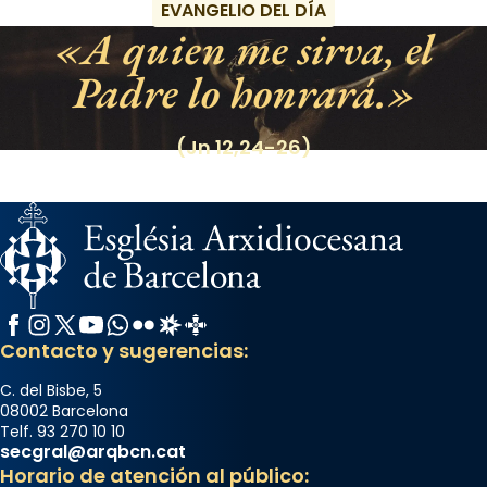
EVANGELIO DEL DÍA
A quien me sirva, el
Padre lo honrará.
(Jn 12,24-26)
Facebook
Instagram
X / Twitter
YouTube
WhatsApp
Flickr
Radio Estel
Catalunya Cristiana
Contacto y sugerencias:
C. del Bisbe, 5
08002 Barcelona
Telf. 93 270 10 10
secgral@arqbcn.cat
Horario de atención al público: