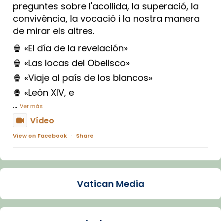
preguntes sobre l'acollida, la superació, la
convivència, la vocació i la nostra manera
de mirar els altres.
🍿 «El día de la revelación»
🍿 «Las locas del Obelisco»
🍿 «Viaje al país de los blancos»
🍿 «León XIV, e
...
Ver más
Vídeo
View on Facebook
·
Share
Arquebisbat de Barcelona
2 weeks ago
Vatican Media
La Carmina va patir depressió. Fa gairebé
dos mesos, a l'Estadi Lluís Companys, la
jove va fer arribar el seu testimoni al papa