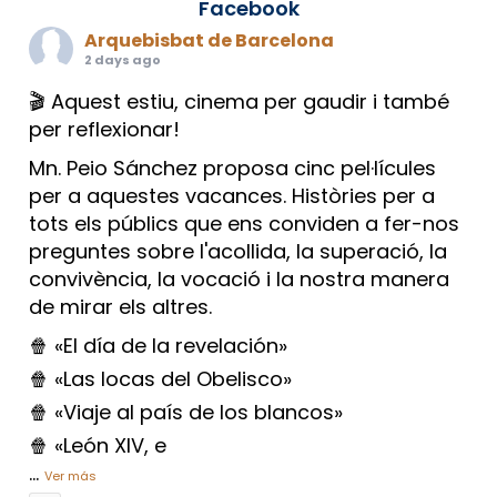
Facebook
Arquebisbat de Barcelona
2 days ago
🎬 Aquest estiu, cinema per gaudir i també
per reflexionar!
Mn. Peio Sánchez proposa cinc pel·lícules
per a aquestes vacances. Històries per a
tots els públics que ens conviden a fer-nos
preguntes sobre l'acollida, la superació, la
convivència, la vocació i la nostra manera
de mirar els altres.
🍿 «El día de la revelación»
🍿 «Las locas del Obelisco»
🍿 «Viaje al país de los blancos»
🍿 «León XIV, e
...
Ver más