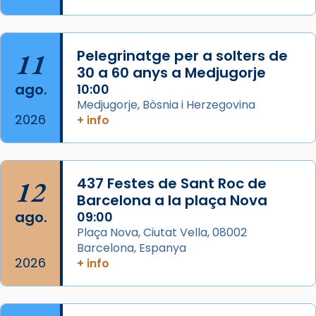
Semproniana, verges i màrtirs.
Acompanyant la història de sant Cugat, a
partir de l’Edat Mitjana sorgeix la tradició
11
Pelegrinatge per a solters de
que les santes Juliana (“relatiu a Júlia”) i
30 a 60 anys a Medjugorje
Semproniana (“relatiu a Semprònia =
ago.
10:00
eterna”) són deixebles seves. I l’any 1667, el
Medjugorje, Bòsnia i Herzegovina
2026
+ info
frare Joan Gaspar Roig, afirma en una obra
que les santes són filles de l’antiga Iluro.
Mataró en reivindicarà les relíq
...
Ver más
12
437 Festes de Sant Roc de
Foto
Barcelona a la plaça Nova
ago.
09:00
View on Facebook
·
Share
Plaça Nova, Ciutat Vella, 08002
Barcelona, Espanya
2026
+ info