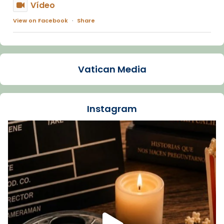
Vídeo
View on Facebook
·
Share
Arquebisbat de Barcelona
1 week ago
Vatican Media
La Carmina va patir depressió. Fa gairebé
dos mesos, a l'Estadi Lluís Companys, la
jove va fer arribar el seu testimoni al papa
Instagram
Lleó XIV.
Recupera l'entrevista comp
Vatican
tican News 👇
News
www.vaticannews.va/es/iglesia/news/2026-
07/carmina-historia-depresion-papa-viaje-
espana-testimoni...
Foto
View on Facebook
·
Share