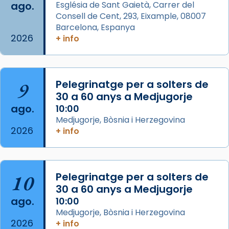
ago.
Església de Sant Gaietà, Carrer del
Aquest dilluns, 27 de juliol, ha tingut lloc la
Consell de Cent, 293, Eixample, 08007
missa d’acció de gràcies en agraïment al
Barcelona, Espanya
comitè organitzador de la visita apostòlica
2026
+ info
del Sant Pare Lleó XIV a Barcelona, i als
col·laboradors, a la Catedral de Barcelona.
L’arquebisbe de Barcelona, el cardenal Joan
9
Pelegrinatge per a solters de
Josep Omella, ha presidit la missa i l’ha
30 a 60 anys a Medjugorje
concelebrat el bisbe auxiliar de Barcelona,
ago.
10:00
Mons. David Abadías.
Medjugorje, Bòsnia i Herzegovina
2026
+ info
📸 Dr. G. Simón
Foto
View on Facebook
·
Share
10
Pelegrinatge per a solters de
30 a 60 anys a Medjugorje
Arquebisbat de Barcelona
ago.
10:00
2 weeks ago
Medjugorje, Bòsnia i Herzegovina
2026
Memòria de les santes Juliana i
+ info