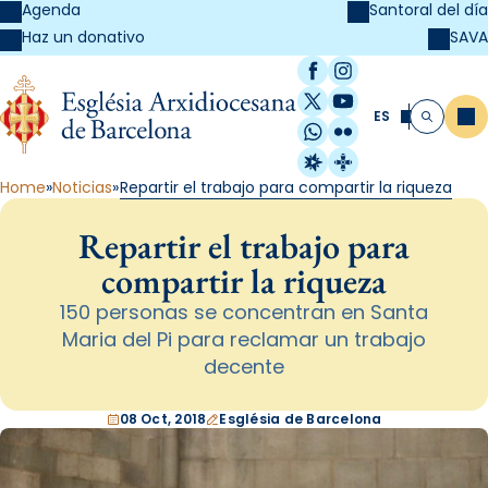
Agenda
Santoral del día
SAVA
Haz un donativo
Facebook
Instagram
X / Twitter
YouTube
ES
Me
Buscar
WhatsApp
Flickr
Radio Estel
Catalunya Cristi
Home
Noticias
Repartir el trabajo para compartir la riqueza
Repartir el trabajo para
compartir la riqueza
150 personas se concentran en Santa
Maria del Pi para reclamar un trabajo
decente
08 Oct, 2018
Església de Barcelona