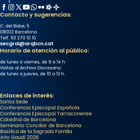
Facebook
Instagram
X / Twitter
YouTube
WhatsApp
Flickr
Radio Estel
Catalunya Cristiana
Contacto y sugerencias:
C. del Bisbe, 5
08002 Barcelona
Telf. 93 270 10 10
secgral@arqbcn.cat
Horario de atención al público:
de lunes a viernes, de 9 a 14 h.
Visitas al Archivo Diocesano:
de lunes a jueves, de 10 a 13 h.
Enlaces de interés:
Santa Sede
Conferencia Episcopal Española
Conferencia Episcopal Tarraconense
Catedral de Barcelona
Seminario Conciliar de Barcelona
Basílica de la Sagrada Familia
Año Gaudí 2026