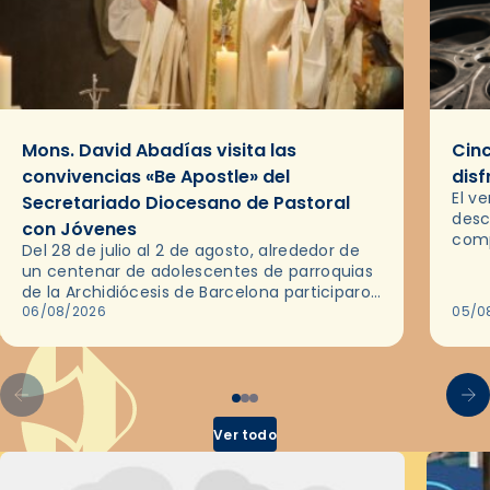
Mons. David Abadías visita las
Cinc
convivencias «Be Apostle» del
disf
El v
Secretariado Diocesano de Pastoral
desc
con Jóvenes
comp
Del 28 de julio al 2 de agosto, alrededor de
ocas
un centenar de adolescentes de parroquias
histo
de la Archidiócesis de Barcelona participaron
sobr
en las convivencias Be Apostle, organizadas
06/08/2026
05/0
por el Secretariado Diocesano…
Ver todo