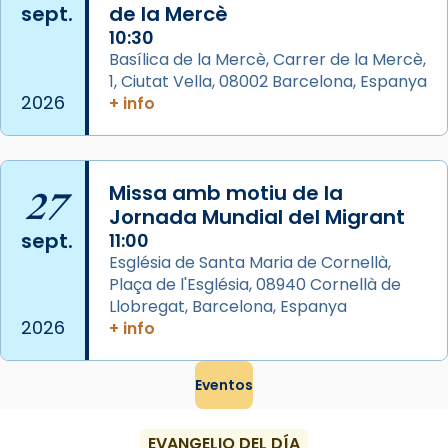
sept.
de la Mercè
Semproniana, verges i màrtirs.
10:30
Acompanyant la història de sant Cugat, a
Basílica de la Mercè, Carrer de la Mercè,
partir de l’Edat Mitjana sorgeix la tradició
1, Ciutat Vella, 08002 Barcelona, Espanya
que les santes Juliana (“relatiu a Júlia”) i
2026
+ info
Semproniana (“relatiu a Semprònia =
eterna”) són deixebles seves. I l’any 1667, el
frare Joan Gaspar Roig, afirma en una obra
27
Missa amb motiu de la
que les santes són filles de l’antiga Iluro.
Jornada Mundial del Migrant
Mataró en reivindicarà les relíq
sept.
11:00
...
Ver más
Església de Santa Maria de Cornellà,
Foto
Plaça de l'Església, 08940 Cornellà de
Llobregat, Barcelona, Espanya
View on Facebook
·
Share
2026
+ info
Eventos
EVANGELIO DEL DÍA