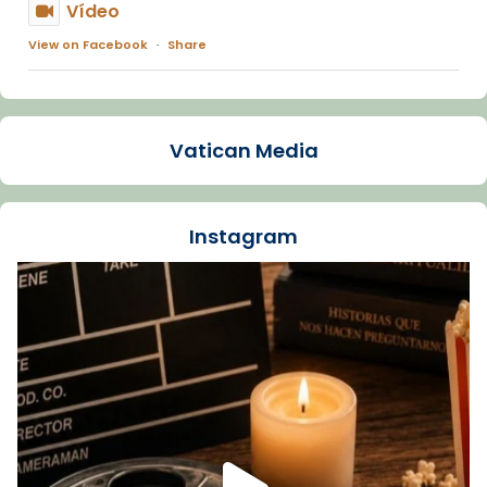
Vídeo
View on Facebook
·
Share
Arquebisbat de Barcelona
1 week ago
Vatican Media
La Carmina va patir depressió. Fa gairebé
dos mesos, a l'Estadi Lluís Companys, la
jove va fer arribar el seu testimoni al papa
Instagram
Lleó XIV.
Recupera l'entrevista comp
Vatican
tican News 👇
News
www.vaticannews.va/es/iglesia/news/2026-
07/carmina-historia-depresion-papa-viaje-
espana-testimoni...
Foto
View on Facebook
·
Share