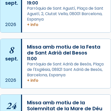
sept.
19:00
Aquest dilluns, 27 de juliol, ha tingut lloc la
Parròquia de Sant Agustí, Plaça de Sant
missa d’acció de gràcies en agraïment al
Agustí, 2, Ciutat Vella, 08001 Barcelona,
comitè organitzador de la visita apostòlica
Espanya
del Sant Pare Lleó XIV a Barcelona, i als
2026
+ info
col·laboradors, a la Catedral de Barcelona.
L’arquebisbe de Barcelona, el cardenal Joan
Josep Omella, ha presidit la missa i l’ha
8
Missa amb motiu de la Festa
concelebrat el bisbe auxiliar de Barcelona,
de Sant Adrià del Besos
Mons. David Abadías.
sept.
11:00
Parròquia de Sant Adrià de Besòs, Plaça
📸 Dr. G. Simón
de l'Església, 08921 Sant Adrià de Besòs,
Foto
Barcelona, Espanya
2026
+ info
View on Facebook
·
Share
Arquebisbat de Barcelona
2 weeks ago
24
Missa amb motiu de la
Memòria de les santes Juliana i
Solemnitat de la Mare de Déu