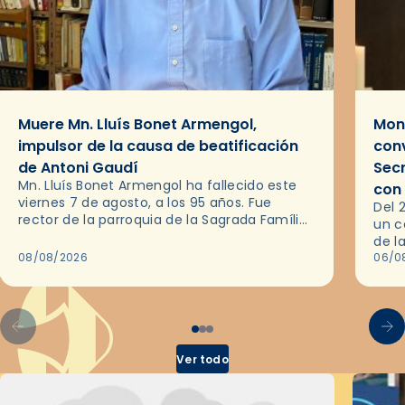
Muere Mn. Lluís Bonet Armengol,
Mons
impulsor de la causa de beatificación
conv
de Antoni Gaudí
Sec
Mn. Lluís Bonet Armengol ha fallecido este
con
viernes 7 de agosto, a los 95 años. Fue
Del 
rector de la parroquia de la Sagrada Família
un c
de Barcelona durante 25 años, entre 1993 y…
de l
08/08/2026
en l
06/0
por 
Ver todo