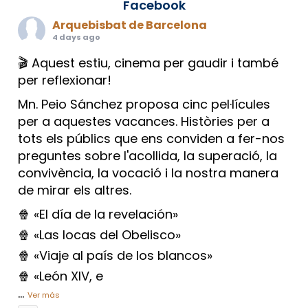
Facebook
Arquebisbat de Barcelona
4 days ago
🎬 Aquest estiu, cinema per gaudir i també
per reflexionar!
Mn. Peio Sánchez proposa cinc pel·lícules
per a aquestes vacances. Històries per a
tots els públics que ens conviden a fer-nos
preguntes sobre l'acollida, la superació, la
convivència, la vocació i la nostra manera
de mirar els altres.
🍿 «El día de la revelación»
🍿 «Las locas del Obelisco»
🍿 «Viaje al país de los blancos»
🍿 «León XIV, e
...
Ver más