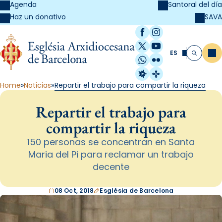
Agenda
Santoral del día
SAVA
Haz un donativo
Facebook
Instagram
X / Twitter
YouTube
ES
Me
Buscar
WhatsApp
Flickr
Radio Estel
Catalunya Cristi
Home
Noticias
Repartir el trabajo para compartir la riqueza
Repartir el trabajo para
compartir la riqueza
150 personas se concentran en Santa
Maria del Pi para reclamar un trabajo
decente
08 Oct, 2018
Església de Barcelona