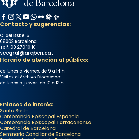
Facebook
Instagram
X / Twitter
YouTube
WhatsApp
Flickr
Radio Estel
Catalunya Cristiana
Contacto y sugerencias:
C. del Bisbe, 5
08002 Barcelona
Telf. 93 270 10 10
secgral@arqbcn.cat
Horario de atención al público:
de lunes a viernes, de 9 a 14 h.
Visitas al Archivo Diocesano:
de lunes a jueves, de 10 a 13 h.
Enlaces de interés:
Santa Sede
Conferencia Episcopal Española
Conferencia Episcopal Tarraconense
Catedral de Barcelona
Seminario Conciliar de Barcelona