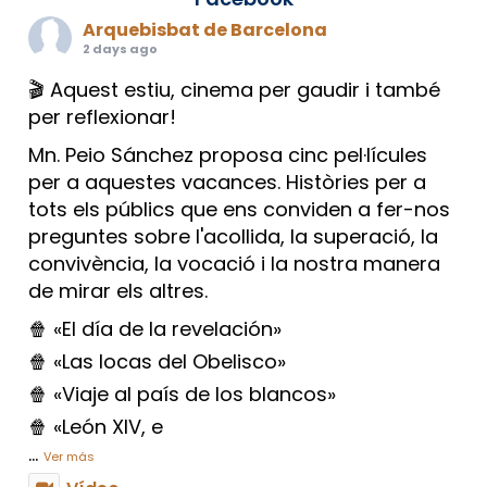
Arquebisbat de Barcelona
2 days ago
🎬 Aquest estiu, cinema per gaudir i també
per reflexionar!
Mn. Peio Sánchez proposa cinc pel·lícules
per a aquestes vacances. Històries per a
tots els públics que ens conviden a fer-nos
preguntes sobre l'acollida, la superació, la
convivència, la vocació i la nostra manera
de mirar els altres.
🍿 «El día de la revelación»
🍿 «Las locas del Obelisco»
🍿 «Viaje al país de los blancos»
🍿 «León XIV, e
...
Ver más