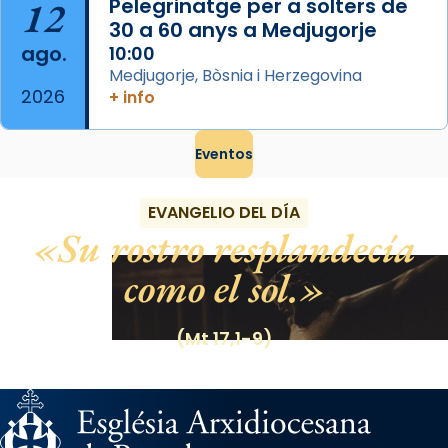
12
Pelegrinatge per a solters de
30 a 60 anys a Medjugorje
ago.
10:00
Medjugorje, Bòsnia i Herzegovina
2026
+ info
Eventos
EVANGELIO DEL DÍA
Su rostro resplandecía
como el sol.
(Mt 17,1-9)