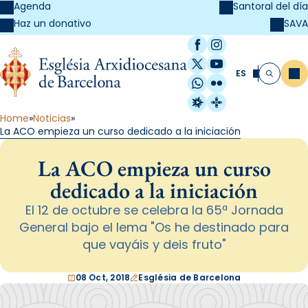
Agenda
Santoral del día
SAVA
Haz un donativo
Facebook
Instagram
X / Twitter
YouTube
ES
Me
Buscar
WhatsApp
Flickr
Radio Estel
Catalunya Cristi
Home
Noticias
La ACO empieza un curso dedicado a la iniciación
La ACO empieza un curso
dedicado a la iniciación
El 12 de octubre se celebra la 65ª Jornada
General bajo el lema "Os he destinado para
que vayáis y deis fruto"
08 Oct, 2018
Església de Barcelona