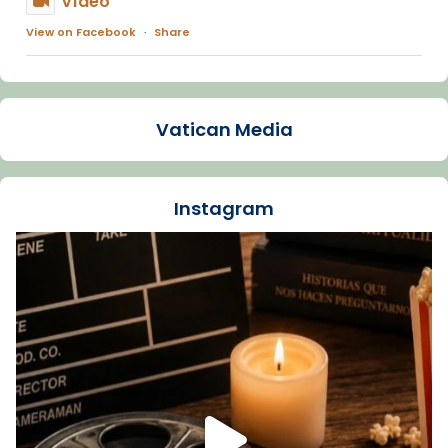
Vídeo
View on Facebook
·
Share
Arquebisbat de Barcelona
1 week ago
Vatican Media
La Carmina va patir depressió. Fa gairebé
dos mesos, a l'Estadi Lluís Companys, la
jove va fer arribar el seu testimoni al papa
Instagram
Lleó XIV.
Recupera l'entrevista comp
Vatican
tican News 👇
News
www.vaticannews.va/es/iglesia/news/2026-
07/carmina-historia-depresion-papa-viaje-
espana-testimoni...
Foto
View on Facebook
·
Share