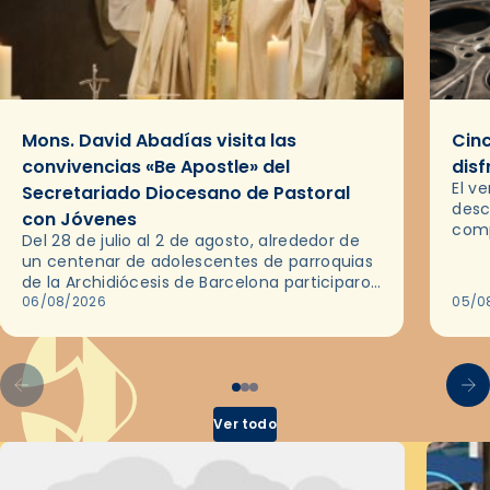
Mons. David Abadías visita las
Cinc
convivencias «Be Apostle» del
disf
El v
Secretariado Diocesano de Pastoral
desc
con Jóvenes
comp
Del 28 de julio al 2 de agosto, alrededor de
ocas
un centenar de adolescentes de parroquias
histo
de la Archidiócesis de Barcelona participaron
sobr
en las convivencias Be Apostle, organizadas
06/08/2026
05/0
por el Secretariado Diocesano…
Ver todo