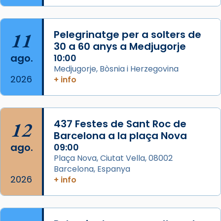
Semproniana, verges i màrtirs.
Acompanyant la història de sant Cugat, a
partir de l’Edat Mitjana sorgeix la tradició
11
Pelegrinatge per a solters de
que les santes Juliana (“relatiu a Júlia”) i
30 a 60 anys a Medjugorje
Semproniana (“relatiu a Semprònia =
ago.
10:00
eterna”) són deixebles seves. I l’any 1667, el
Medjugorje, Bòsnia i Herzegovina
2026
+ info
frare Joan Gaspar Roig, afirma en una obra
que les santes són filles de l’antiga Iluro.
Mataró en reivindicarà les relíq
...
Ver más
12
437 Festes de Sant Roc de
Foto
Barcelona a la plaça Nova
ago.
09:00
View on Facebook
·
Share
Plaça Nova, Ciutat Vella, 08002
Barcelona, Espanya
2026
+ info