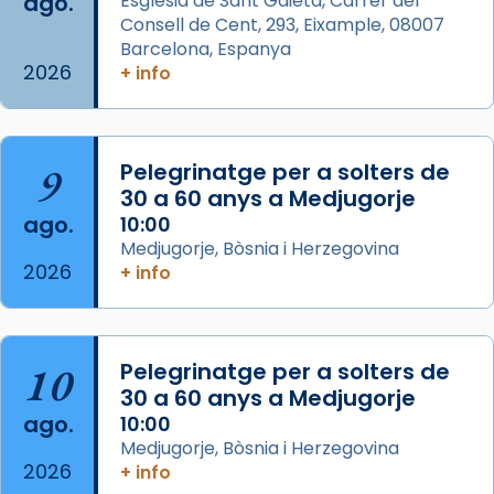
ago.
Església de Sant Gaietà, Carrer del
Aquest dilluns, 27 de juliol, ha tingut lloc la
Consell de Cent, 293, Eixample, 08007
missa d’acció de gràcies en agraïment al
Barcelona, Espanya
comitè organitzador de la visita apostòlica
2026
+ info
del Sant Pare Lleó XIV a Barcelona, i als
col·laboradors, a la Catedral de Barcelona.
L’arquebisbe de Barcelona, el cardenal Joan
9
Pelegrinatge per a solters de
Josep Omella, ha presidit la missa i l’ha
30 a 60 anys a Medjugorje
concelebrat el bisbe auxiliar de Barcelona,
ago.
10:00
Mons. David Abadías.
Medjugorje, Bòsnia i Herzegovina
2026
+ info
📸 Dr. G. Simón
Foto
View on Facebook
·
Share
10
Pelegrinatge per a solters de
30 a 60 anys a Medjugorje
Arquebisbat de Barcelona
ago.
10:00
2 weeks ago
Medjugorje, Bòsnia i Herzegovina
2026
Memòria de les santes Juliana i
+ info