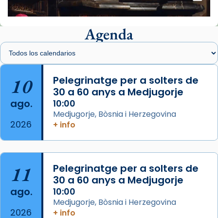
📸 J. Merino
Agenda
Foto
View on Facebook
·
Share
Arquebisbat de Barcelona
is at Catedral
10
Pelegrinatge per a solters de
de Barcelona.
30 a 60 anys a Medjugorje
2 weeks ago
ago.
10:00
Aquest dilluns, 27 de juliol, ha tingut lloc la
Medjugorje, Bòsnia i Herzegovina
missa d’acció de gràcies en agraïment al
2026
+ info
comitè organitzador de la visita apostòlica
del Sant Pare Lleó XIV a Barcelona, i als
col·laboradors, a la Catedral de Barcelona.
11
Pelegrinatge per a solters de
L’arquebisbe de Barcelona, el cardenal Joan
30 a 60 anys a Medjugorje
Josep Omella, ha presidit la missa i l’ha
ago.
10:00
concelebrat el bisbe auxiliar de Barcelona,
Medjugorje, Bòsnia i Herzegovina
Mons. David Abadías.
2026
+ info