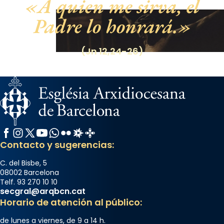
A quien me sirva, el
Padre lo honrará.
(Jn 12,24-26)
Facebook
Instagram
X / Twitter
YouTube
WhatsApp
Flickr
Radio Estel
Catalunya Cristiana
Contacto y sugerencias:
C. del Bisbe, 5
08002 Barcelona
Telf. 93 270 10 10
secgral@arqbcn.cat
Horario de atención al público:
de lunes a viernes, de 9 a 14 h.