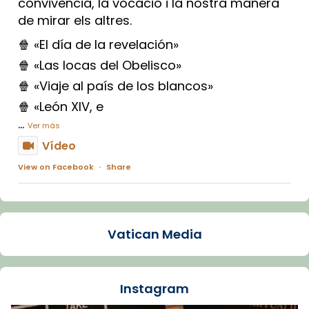
convivència, la vocació i la nostra manera
de mirar els altres.
🍿 «El día de la revelación»
🍿 «Las locas del Obelisco»
🍿 «Viaje al país de los blancos»
🍿 «León XIV, e
...
Ver más
Vídeo
View on Facebook
·
Share
Arquebisbat de Barcelona
2 weeks ago
Vatican Media
La Carmina va patir depressió. Fa gairebé
dos mesos, a l'Estadi Lluís Companys, la
jove va fer arribar el seu testimoni al papa
Instagram
Lleó XIV.