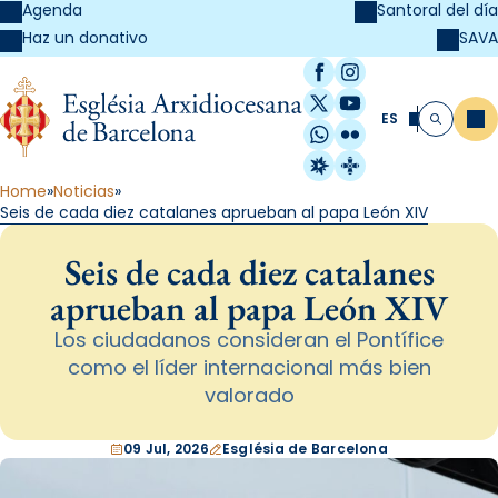
Agenda
Santoral del día
SAVA
Haz un donativo
Facebook
Instagram
X / Twitter
YouTube
ES
Me
Buscar
WhatsApp
Flickr
Radio Estel
Catalunya Cristi
Home
Noticias
Seis de cada diez catalanes aprueban al papa León XIV
Seis de cada diez catalanes
aprueban al papa León XIV
Los ciudadanos consideran el Pontífice
como el líder internacional más bien
valorado
09 Jul, 2026
Església de Barcelona