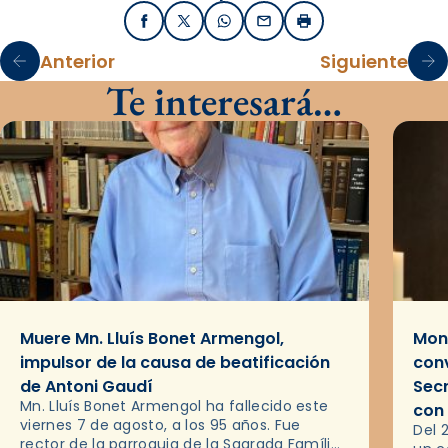
Facebook
X / Twitter
WhatsApp
Email
Imprimir
Anterior
Siguiente
Te interesará…
Muere Mn. Lluís Bonet Armengol,
Mons
impulsor de la causa de beatificación
conv
de Antoni Gaudí
Sec
Mn. Lluís Bonet Armengol ha fallecido este
con
viernes 7 de agosto, a los 95 años. Fue
Del 
rector de la parroquia de la Sagrada Família