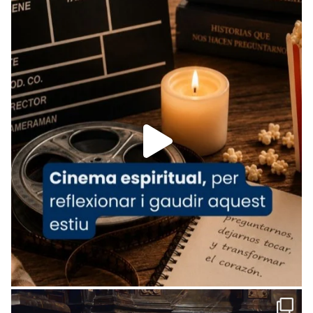
Recupera l'entrevista comp
Vatican
tican News 👇
News
www.vaticannews.va/es/iglesia/news/2026-
07/carmina-historia-depresion-papa-viaje-
espana-testimoni...
Foto
View on Facebook
·
Share
Arquebisbat de Barcelona
2 weeks ago
«Avui les santes Juliana i Semproniana ens
ajuden a alçar la mirada»
Mons. Sergi Gordo, bisbe de Tortosa, ha
presidit aquest 27 de juliol la missa de Les
Santes de Mataró.
🔗
tinyurl.com/cvu5jmbk