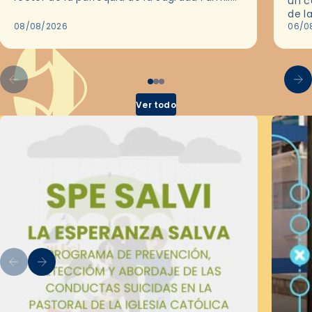
un c
de Barcelona durante 25 años, entre 1993 y…
de l
08/08/2026
en l
06/0
por 
Ver todo