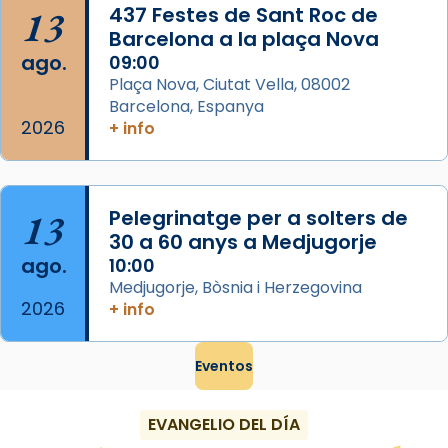
...
Ver más
13
437 Festes de Sant Roc de
Foto
Barcelona a la plaça Nova
ago.
09:00
View on Facebook
·
Share
Plaça Nova, Ciutat Vella, 08002
Barcelona, Espanya
2026
+ info
13
Pelegrinatge per a solters de
30 a 60 anys a Medjugorje
ago.
10:00
Medjugorje, Bòsnia i Herzegovina
2026
+ info
Eventos
EVANGELIO DEL DÍA