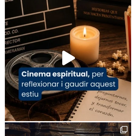
View on Facebook
·
Share
Arquebisbat de Barcelona
is at Catedral
de Barcelona.
1 week ago
Aquest dilluns, 27 de juliol, ha tingut lloc la
missa d’acció de gràcies en agraïment al
comitè organitzador de la visita apostòlica
del Sant Pare Lleó XIV a Barcelona, i als
col·laboradors, a la Catedral de Barcelona.
L’arquebisbe de Barcelona, el cardenal Joan
Josep Omella, ha presidit la missa i l’ha
concelebrat el bisbe auxiliar de Barcelona,
Mons. David Abadías.
📸 Dr. G. Simón
Foto