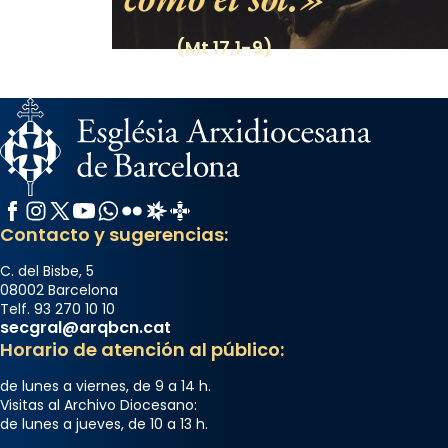
(Mt 17,1-9)
Facebook
Instagram
X / Twitter
YouTube
WhatsApp
Flickr
Radio Estel
Catalunya Cristiana
Contacto y sugerencias:
C. del Bisbe, 5
08002 Barcelona
Telf. 93 270 10 10
secgral@arqbcn.cat
Horario de atención al público:
de lunes a viernes, de 9 a 14 h.
Visitas al Archivo Diocesano:
de lunes a jueves, de 10 a 13 h.