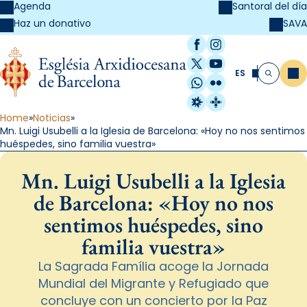
Agenda
Santoral del día
SAVA
Haz un donativo
Facebook
Instagram
X / Twitter
YouTube
ES
Me
Buscar
WhatsApp
Flickr
Radio Estel
Catalunya Cristi
Home
Noticias
Mn. Luigi Usubelli a la Iglesia de Barcelona: «Hoy no nos sentimos
huéspedes, sino familia vuestra»
Mn. Luigi Usubelli a la Iglesia
de Barcelona: «Hoy no nos
sentimos huéspedes, sino
familia vuestra»
La Sagrada Família acoge la Jornada
Mundial del Migrante y Refugiado que
concluye con un concierto por la Paz