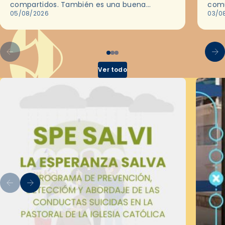
compartidos. También es una buena
comu
ocasión para dejarse llevar por una buena
05/08/2026
del 
03/0
historia y, a través del cine, reflexionar
sobre…
Ver todo