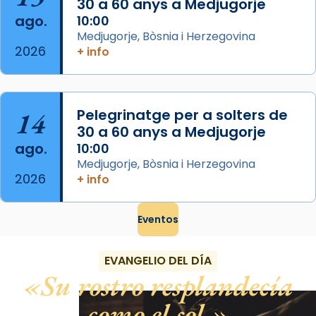
30 a 60 anys a Medjugorje
View on Facebook
·
Share
ago.
10:00
Medjugorje, Bòsnia i Herzegovina
2026
+ info
14
Pelegrinatge per a solters de
30 a 60 anys a Medjugorje
ago.
10:00
Medjugorje, Bòsnia i Herzegovina
2026
+ info
Eventos
EVANGELIO DEL DÍA
Su rostro resplandecía
como el sol.