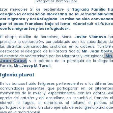
Fotografías: Ramon Ripoll
Este miércoles 21 de septiembre la
Sagrada Família ha
acogido la celebración diocesana de la Jornada Mundial
del Migrante y del Refugiado. La misa ha sido convocada
por el papa Francisco bajo el lema «Construir el futuro
con los migrantes y los refugiados».
El obispo auxiliar de Barcelona, ​​Mons.
Javier Vilanova
ha
presidido la celebración, concelebrada con los sacerdotes de
las distintas comunidades cristianas en la diócesis. También
destacaba el delegado de la Pastoral Social,
Mn. Joan Costa
Mn
el director de Secretariado por los Migrantes y Refugiados,
Joan Cabot
y el párroco de la parroquia de la Sagrada
Familia,
Mn. Josep M. Turull.
Iglesia plural
En los bancos había feligreses pertenecientes a las diferentes
comunidades presentes, que participaron en los diferentes
momentos de la misa y, especialmente, con los cantos. Así
aparte del catalán y del castellano, se escuchó al francés, el
alemán, el tagalo, el ucraniano, el italiano, el polaco, el
portugués o el chino. Un claro ejemplo de esta iglesia plural que
vive en la archidiócesis.