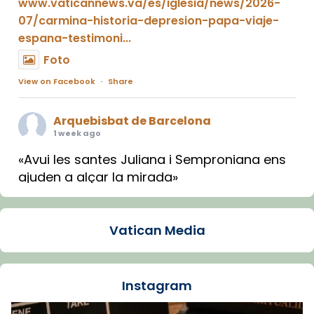
www.vaticannews.va/es/iglesia/news/2026-
07/carmina-historia-depresion-papa-viaje-
espana-testimoni...
Foto
View on Facebook
·
Share
Arquebisbat de Barcelona
1 week ago
«Avui les santes Juliana i Semproniana ens
ajuden a alçar la mirada»
Mons. Sergi Gordo, bisbe de Tortosa, ha
presidit aquest 27 de juliol la missa de Les
Vatican Media
Santes de Mataró.
🔗
tinyurl.com/cvu5jmbk
📸 J. Merino
Instagram
Foto