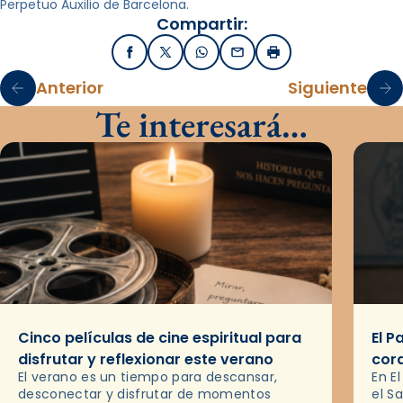
Perpetuo Auxilio de Barcelona.
Compartir:
Facebook
X / Twitter
WhatsApp
Email
Imprimir
Anterior
Siguiente
Te interesará…
Cinco películas de cine espiritual para
El P
disfrutar y reflexionar este verano
cor
El verano es un tiempo para descansar,
En E
desconectar y disfrutar de momentos
el S