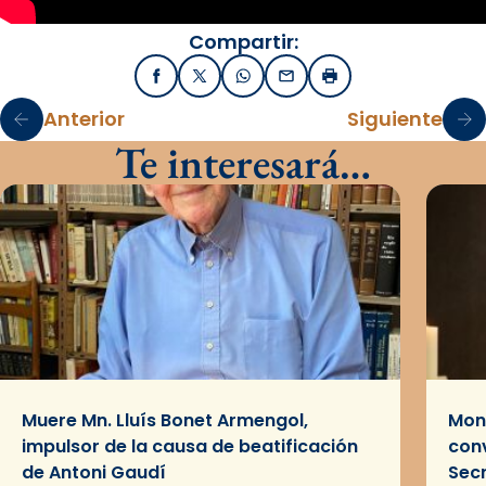
Compartir:
Facebook
X / Twitter
WhatsApp
Email
Imprimir
Anterior
Siguiente
Te interesará…
Muere Mn. Lluís Bonet Armengol,
Mons
impulsor de la causa de beatificación
conv
de Antoni Gaudí
Sec