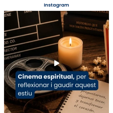
jove va fer arribar el seu testimoni al papa
Instagram
Lleó XIV.
Recupera l'entrevista comp
Vatican
tican News 👇
News
www.vaticannews.va/es/iglesia/news/2026-
07/carmina-historia-depresion-papa-viaje-
espana-testimoni...
Foto
View on Facebook
·
Share
Arquebisbat de Barcelona
2 weeks ago
«Avui les santes Juliana i Semproniana ens
ajuden a alçar la mirada»
Mons. Sergi Gordo, bisbe de Tortosa, ha
presidit aquest 27 de juliol la missa de Les