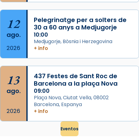
que les santes són filles de l’antiga Iluro.
Mataró en reivindicarà les relíq
...
Ver más
12
Pelegrinatge per a solters de
Foto
30 a 60 anys a Medjugorje
ago.
10:00
View on Facebook
·
Share
Medjugorje, Bòsnia i Herzegovina
2026
+ info
13
437 Festes de Sant Roc de
Barcelona a la plaça Nova
ago.
09:00
Plaça Nova, Ciutat Vella, 08002
Barcelona, Espanya
2026
+ info
Eventos