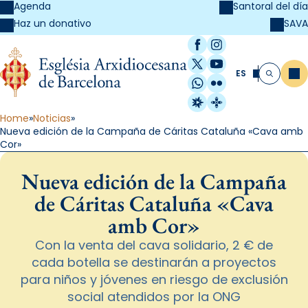
Agenda
Santoral del día
SAVA
Haz un donativo
Facebook
Instagram
X / Twitter
YouTube
ES
Me
Buscar
WhatsApp
Flickr
Radio Estel
Catalunya Cristi
Home
Noticias
Nueva edición de la Campaña de Cáritas Cataluña «Cava amb
Cor»
Nueva edición de la Campaña
de Cáritas Cataluña «Cava
amb Cor»
Con la venta del cava solidario, 2 € de
cada botella se destinarán a proyectos
para niños y jóvenes en riesgo de exclusión
social atendidos por la ONG