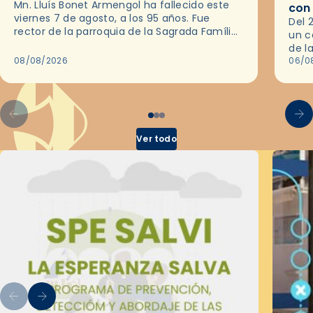
Mn. Lluís Bonet Armengol ha fallecido este
con
viernes 7 de agosto, a los 95 años. Fue
Del 
rector de la parroquia de la Sagrada Família
un c
de Barcelona durante 25 años, entre 1993 y…
de l
08/08/2026
en l
06/0
por 
Ver todo