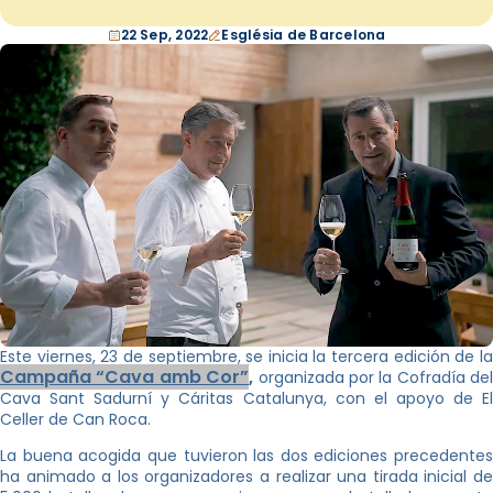
22 Sep, 2022
Església de Barcelona
Este viernes, 23 de septiembre, se inicia la tercera edición de la
Campaña “Cava amb Cor”
,
organizada por la Cofradía del
Cava Sant Sadurní y Cáritas Catalunya, con el apoyo de El
Celler de Can Roca.
La buena acogida que tuvieron las dos ediciones precedentes
ha animado a los organizadores a realizar una tirada inicial de