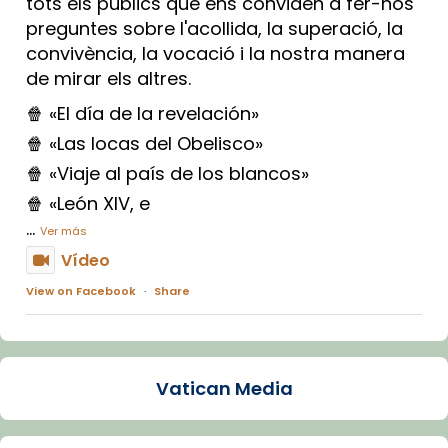
tots els públics que ens conviden a fer-nos
preguntes sobre l'acollida, la superació, la
convivència, la vocació i la nostra manera
de mirar els altres.
🍿 «El día de la revelación»
🍿 «Las locas del Obelisco»
🍿 «Viaje al país de los blancos»
🍿 «León XIV, e
...
Ver más
Vídeo
View on Facebook
·
Share
Arquebisbat de Barcelona
1 week ago
Vatican Media
La Carmina va patir depressió. Fa gairebé
dos mesos, a l'Estadi Lluís Companys, la