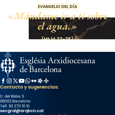
EVANGELIO DEL DÍA
Mándame ir a ti sobre
el agua.
(Mt 14,22-36)
Facebook
Instagram
X / Twitter
YouTube
WhatsApp
Flickr
Radio Estel
Catalunya Cristiana
Contacto y sugerencias:
C. del Bisbe, 5
08002 Barcelona
Telf. 93 270 10 10
secgral@arqbcn.cat