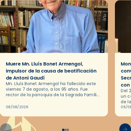
Muere Mn. Lluís Bonet Armengol,
Mons
impulsor de la causa de beatificación
conv
de Antoni Gaudí
Sec
Mn. Lluís Bonet Armengol ha fallecido este
con
viernes 7 de agosto, a los 95 años. Fue
Del 
rector de la parroquia de la Sagrada Família
un c
de Barcelona durante 25 años, entre 1993 y…
de l
08/08/2026
en l
06/0
por 