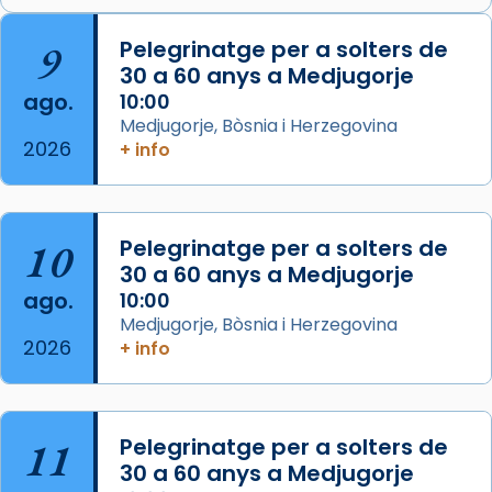
Arquebisbat de Barcelona
is at Catedral
9
Pelegrinatge per a solters de
de Barcelona.
30 a 60 anys a Medjugorje
2 weeks ago
ago.
10:00
Aquest dilluns, 27 de juliol, ha tingut lloc la
Medjugorje, Bòsnia i Herzegovina
missa d’acció de gràcies en agraïment al
2026
+ info
comitè organitzador de la visita apostòlica
del Sant Pare Lleó XIV a Barcelona, i als
col·laboradors, a la Catedral de Barcelona.
10
Pelegrinatge per a solters de
L’arquebisbe de Barcelona, el cardenal Joan
30 a 60 anys a Medjugorje
Josep Omella, ha presidit la missa i l’ha
ago.
10:00
concelebrat el bisbe auxiliar de Barcelona,
Medjugorje, Bòsnia i Herzegovina
Mons. David Abadías.
2026
+ info
📸 Dr. G. Simón
Foto
11
Pelegrinatge per a solters de
View on Facebook
·
Share
30 a 60 anys a Medjugorje