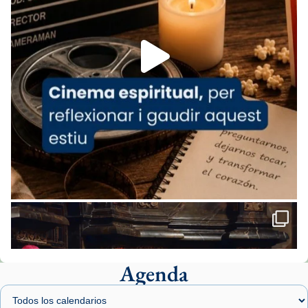
espana-testimoni...
Foto
View on Facebook
·
Share
Arquebisbat de Barcelona
2 weeks ago
«Avui les santes Juliana i Semproniana ens
ajuden a alçar la mirada»
Mons. Sergi Gordo, bisbe de Tortosa, ha
presidit aquest 27 de juliol la missa de Les
Santes de Mataró.
🔗
tinyurl.com/cvu5jmbk
📸 J. Merino
Agenda
Foto
View on Facebook
·
Share