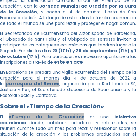
empezó la celebración cristiana anual de «Tiempo de la
Creación», con la
Jornada Mundial de Oración por la Cura
de la Creación
, y acaba el 4 de octubre, fiesta de Sa
Francisco de Asís. A lo largo de estos días la familia ecuménica
de todo el mundo se une para rezar y proteger el hogar común.
El Secretariado de Ecumenismo del Arzobispado de Barcelona,
el Obispado de Sant Feliu y el Obispado de Terrassa invitan a
participar de las catequesis ecuménicas que tendrán lugar a la
Sagrada Familia los días
28 (17 h) y 29 de septiembre (11 h) y 
de octubre (17 h)
. Para participar, es necesario apuntarse a la
este enlace
inscripciones a través de
.
En Barcelona se prepara una vigilia ecuménica del Tiempo de la
Creación para el martes día 4 de octubre de 2022 a
parroquia del Remei
la
, organizada por la Red Laudato Si’,
Justicia y Paz, el Secretariado diocesano de Ecumenismo y la
Pastoral Social y Caritativa.
Sobre el «Tiempo de la Creación»
«Tiempo de la Creación»
El
es una
iniciativ
ecuménica
donde, católicos, ortodoxos y reformados, se
reúnen durante todo un mes para rezar y reflexionar sobre la
situación de la creación y los problemas producidos por el