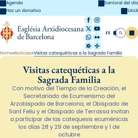
Agenda
Santoral del día
SAVA
Haz un donativo
Facebook
Instagram
X / Twitter
YouTube
ES
Me
Buscar
WhatsApp
Flickr
Radio Estel
Catalunya Cristi
Home
Noticias
Visitas catequéticas a la Sagrada Familia
Visitas catequéticas a la
Sagrada Familia
Con motivo del Tiempo de la Creación, el
Secretariado de Ecumenismo del
Arzobispado de Barcelona, el Obispado de
Sant Feliu y el Obispado de Terrassa invitan
a participar de las catequesis ecuménicas
los días 28 y 29 de septiembre y 1 de
octubre