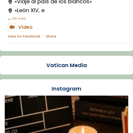
🍿 «Viaje al país de los blancos»
🍿 «León XIV, e
...
Ver más
Vídeo
View on Facebook
·
Share
Arquebisbat de Barcelona
1 week ago
Vatican Media
La Carmina va patir depressió. Fa gairebé
dos mesos, a l'Estadi Lluís Companys, la
jove va fer arribar el seu testimoni al papa
Instagram
Lleó XIV.
Recupera l'entrevista comp
Vatican
tican News 👇
News
www.vaticannews.va/es/iglesia/news/2026-
07/carmina-historia-depresion-papa-viaje-