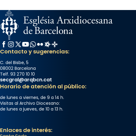
Facebook
Instagram
X / Twitter
YouTube
WhatsApp
Flickr
Radio Estel
Catalunya Cristiana
Contacto y sugerencias:
C. del Bisbe, 5
08002 Barcelona
Telf. 93 270 10 10
secgral@arqbcn.cat
Horario de atención al público:
de lunes a viernes, de 9 a 14 h.
Visitas al Archivo Diocesano:
de lunes a jueves, de 10 a 13 h.
Enlaces de interés: