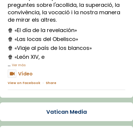
preguntes sobre l'acollida, la superació, la
convivència, la vocació i la nostra manera
de mirar els altres.
🍿 «El día de la revelación»
🍿 «Las locas del Obelisco»
🍿 «Viaje al país de los blancos»
🍿 «León XIV, e
...
Ver más
Vídeo
View on Facebook
·
Share
Arquebisbat de Barcelona
1 week ago
Vatican Media
La Carmina va patir depressió. Fa gairebé
dos mesos, a l'Estadi Lluís Companys, la
jove va fer arribar el seu testimoni al papa