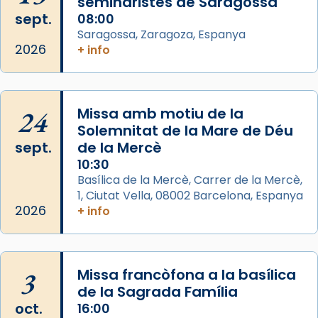
seminaristes de Saragossa
Mons. David Abadías.
sept.
08:00
Saragossa, Zaragoza, Espanya
📸 Dr. G. Simón
2026
+ info
Foto
View on Facebook
·
Share
24
Missa amb motiu de la
Arquebisbat de Barcelona
Solemnitat de la Mare de Déu
2 weeks ago
sept.
de la Mercè
Memòria de les santes Juliana i
10:30
Semproniana, verges i màrtirs.
Basílica de la Mercè, Carrer de la Mercè,
1, Ciutat Vella, 08002 Barcelona, Espanya
Acompanyant la història de sant Cugat, a
2026
+ info
partir de l’Edat Mitjana sorgeix la tradició
que les santes Juliana (“relatiu a Júlia”) i
Semproniana (“relatiu a Semprònia =
3
Missa francòfona a la basílica
eterna”) són deixebles seves. I l’any 1667, el
de la Sagrada Família
frare Joan Gaspar Roig, afirma en una obra
oct.
16:00
que les santes són filles de l’antiga Iluro.