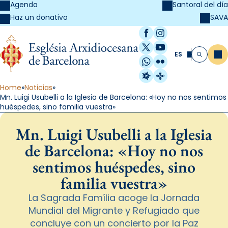
Agenda
Santoral del día
SAVA
Haz un donativo
Facebook
Instagram
X / Twitter
YouTube
ES
Me
Buscar
WhatsApp
Flickr
Radio Estel
Catalunya Cristi
Home
Noticias
Mn. Luigi Usubelli a la Iglesia de Barcelona: «Hoy no nos sentimos
huéspedes, sino familia vuestra»
Mn. Luigi Usubelli a la Iglesia
de Barcelona: «Hoy no nos
sentimos huéspedes, sino
familia vuestra»
La Sagrada Família acoge la Jornada
Mundial del Migrante y Refugiado que
concluye con un concierto por la Paz