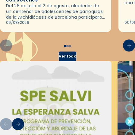
comp
Del 28 de julio al 2 de agosto, alrededor de
ocas
un centenar de adolescentes de parroquias
histo
de la Archidiócesis de Barcelona participaron
sobr
en las convivencias Be Apostle, organizadas
06/08/2026
05/0
por el Secretariado Diocesano…
Ver todo