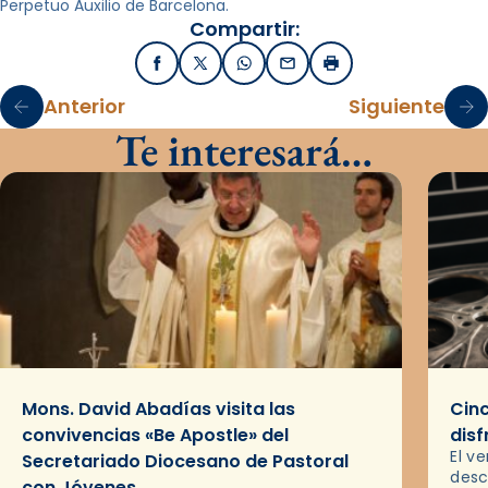
Perpetuo Auxilio de Barcelona.
Compartir:
Facebook
X / Twitter
WhatsApp
Email
Imprimir
Anterior
Siguiente
Te interesará…
Mons. David Abadías visita las
Cinc
convivencias «Be Apostle» del
disf
El v
Secretariado Diocesano de Pastoral
desc
con Jóvenes