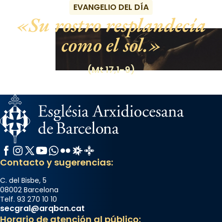
EVANGELIO DEL DÍA
Su rostro resplandecía
como el sol.
(Mt 17,1-9)
Facebook
Instagram
X / Twitter
YouTube
WhatsApp
Flickr
Radio Estel
Catalunya Cristiana
Contacto y sugerencias:
C. del Bisbe, 5
08002 Barcelona
Telf. 93 270 10 10
secgral@arqbcn.cat
Horario de atención al público: