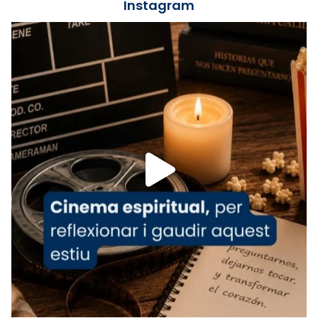
Instagram
Lleó XIV.
Recupera l'entrevista comp
Vatican
tican News 👇
News
www.vaticannews.va/es/iglesia/news/2026-
07/carmina-historia-depresion-papa-viaje-
espana-testimoni...
Foto
View on Facebook
·
Share
Arquebisbat de Barcelona
1 week ago
«Avui les santes Juliana i Semproniana ens
ajuden a alçar la mirada»
Mons. Sergi Gordo, bisbe de Tortosa, ha
presidit aquest 27 de juliol la missa de Les
Santes de Mataró.