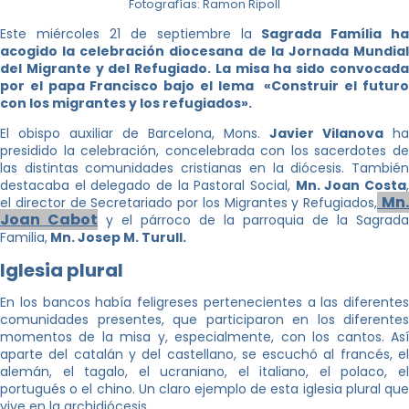
Fotografías: Ramon Ripoll
Este miércoles 21 de septiembre la
Sagrada Família ha
acogido la celebración diocesana de la Jornada Mundial
del Migrante y del Refugiado. La misa ha sido convocada
por el papa Francisco bajo el lema «Construir el futuro
con los migrantes y los refugiados».
El obispo auxiliar de Barcelona, ​​Mons.
Javier Vilanova
ha
presidido la celebración, concelebrada con los sacerdotes de
las distintas comunidades cristianas en la diócesis. También
destacaba el delegado de la Pastoral Social,
Mn. Joan Costa
Mn
el director de Secretariado por los Migrantes y Refugiados,
Joan Cabot
y el párroco de la parroquia de la Sagrada
Familia,
Mn. Josep M. Turull.
Iglesia plural
En los bancos había feligreses pertenecientes a las diferentes
comunidades presentes, que participaron en los diferentes
momentos de la misa y, especialmente, con los cantos. Así
aparte del catalán y del castellano, se escuchó al francés, el
alemán, el tagalo, el ucraniano, el italiano, el polaco, el
portugués o el chino. Un claro ejemplo de esta iglesia plural que
vive en la archidiócesis.