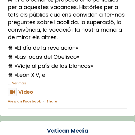
per a aquestes vacances. Històries per a
tots els públics que ens conviden a fer-nos
preguntes sobre l'acollida, la superació, la
convivència, la vocació i la nostra manera
de mirar els altres.
🍿 «El día de la revelación»
🍿 «Las locas del Obelisco»
🍿 «Viaje al país de los blancos»
🍿 «León XIV, e
...
Ver más
Vídeo
View on Facebook
·
Share
Arquebisbat de Barcelona
1 week ago
Vatican Media
La Carmina va patir depressió. Fa gairebé