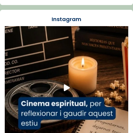
dos mesos, a l'Estadi Lluís Companys, la
jove va fer arribar el seu testimoni al papa
Instagram
Lleó XIV.
Recupera l'entrevista comp
Vatican
tican News 👇
News
www.vaticannews.va/es/iglesia/news/2026-
07/carmina-historia-depresion-papa-viaje-
espana-testimoni...
Foto
View on Facebook
·
Share
Arquebisbat de Barcelona
2 weeks ago
«Avui les santes Juliana i Semproniana ens
ajuden a alçar la mirada»