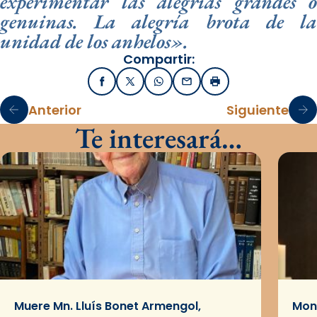
experimentar las alegrías grandes o
genuinas. La alegría brota de la
unidad de los anhelos».
Compartir:
Facebook
X / Twitter
WhatsApp
Email
Imprimir
Anterior
Siguiente
Te interesará…
Muere Mn. Lluís Bonet Armengol,
Mons