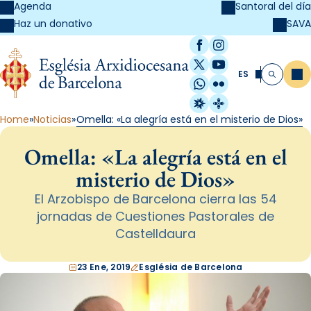
Agenda
Santoral del día
SAVA
Haz un donativo
Facebook
Instagram
X / Twitter
YouTube
ES
Me
Buscar
WhatsApp
Flickr
Radio Estel
Catalunya Cristi
Home
Noticias
Omella: «La alegría está en el misterio de Dios»
Omella: «La alegría está en el
misterio de Dios»
El Arzobispo de Barcelona cierra las 54
jornadas de Cuestiones Pastorales de
Castelldaura
23 Ene, 2019
Església de Barcelona