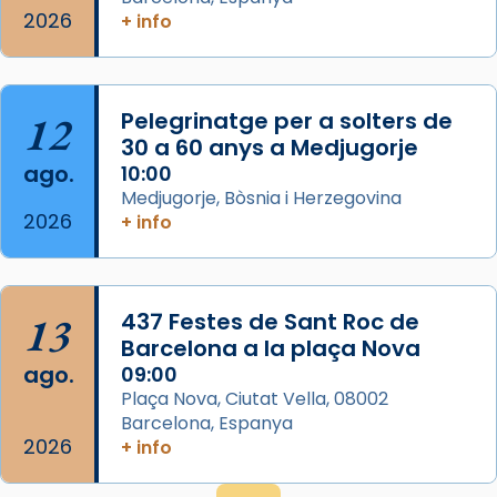
2026
frare Joan Gaspar Roig, afirma en una obra
+ info
que les santes són filles de l’antiga Iluro.
Mataró en reivindicarà les relíq
...
Ver más
12
Pelegrinatge per a solters de
Foto
30 a 60 anys a Medjugorje
ago.
10:00
View on Facebook
·
Share
Medjugorje, Bòsnia i Herzegovina
2026
+ info
13
437 Festes de Sant Roc de
Barcelona a la plaça Nova
ago.
09:00
Plaça Nova, Ciutat Vella, 08002
Barcelona, Espanya
2026
+ info