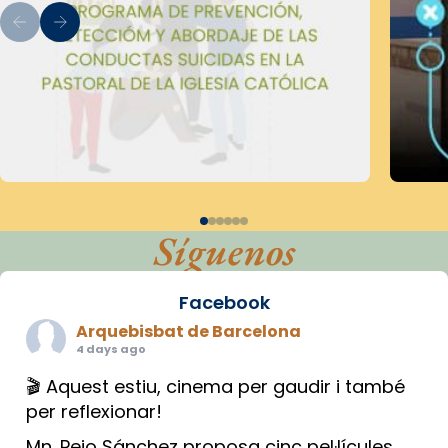
Síguenos
Facebook
Arquebisbat de Barcelona
4 days ago
🎬 Aquest estiu, cinema per gaudir i també
per reflexionar!
Mn. Peio Sánchez proposa cinc pel·lícules