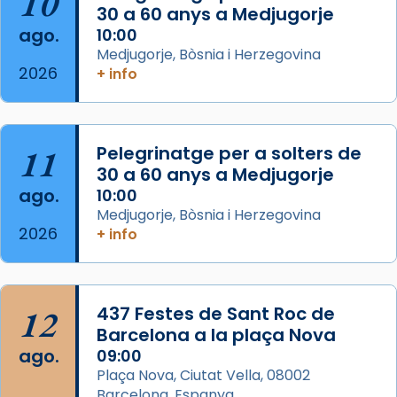
10
30 a 60 anys a Medjugorje
Josep Omella, ha presidit la missa i l’ha
ago.
10:00
concelebrat el bisbe auxiliar de Barcelona,
Medjugorje, Bòsnia i Herzegovina
Mons. David Abadías.
2026
+ info
📸 Dr. G. Simón
Foto
11
Pelegrinatge per a solters de
View on Facebook
·
Share
30 a 60 anys a Medjugorje
ago.
10:00
Arquebisbat de Barcelona
Medjugorje, Bòsnia i Herzegovina
2 weeks ago
2026
+ info
Memòria de les santes Juliana i
Semproniana, verges i màrtirs.
Acompanyant la història de sant Cugat, a
12
437 Festes de Sant Roc de
partir de l’Edat Mitjana sorgeix la tradició
Barcelona a la plaça Nova
que les santes Juliana (“relatiu a Júlia”) i
ago.
09:00
Semproniana (“relatiu a Semprònia =
Plaça Nova, Ciutat Vella, 08002
eterna”) són deixebles seves. I l’any 1667, el
Barcelona, Espanya