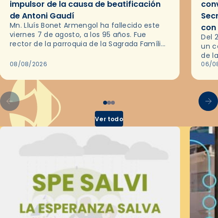
impulsor de la causa de beatificación
conv
de Antoni Gaudí
Sec
Mn. Lluís Bonet Armengol ha fallecido este
con
viernes 7 de agosto, a los 95 años. Fue
Del 
rector de la parroquia de la Sagrada Família
un c
de Barcelona durante 25 años, entre 1993 y…
de l
08/08/2026
en l
06/0
por 
Ver todo