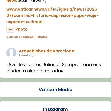
tican News 👇
News
www.vaticannews.va/es/iglesia/news/2026-
07/carmina-historia-depresion-papa-viaje-
espana-testimoni...
Photo
View on Facebook
·
Share
Arquebisbat de Barcelona
1 week ago
«Avui les santes Juliana i Semproniana ens
ajuden a alçar la mirada»
Mons. Sergi Gordo, bisbe de Tortosa, ha
presidit aquest 27 de juliol la missa de Les
Vatican Media
Santes de Mataró.
🔗
tinyurl.com/cvu5jmbk
📸 J. Merino
Instagram