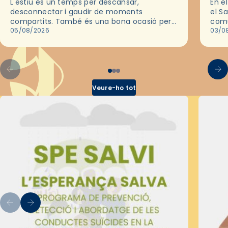
L'estiu és un temps per descansar,
En e
desconnectar i gaudir de moments
el S
compartits. També és una bona ocasió per
comu
deixar-se portar per una bona història i, a
05/08/2026
de l
03/0
través del cinema, reflexionar sobre les…
d’un
Veure-ho tot