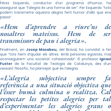
Pérez Esquerdo, conductor d’un programa d’humor, ha
assegurat que “l’alegria és una forma de ser”. Per Esquerdo “tots
podem transmetre aquesta alegria fent humor d’allò que ens
passa”.
«Hem d’aprendre a riure’ns de
nosaltres mateixos. Hem de ser
transmissors de pau i alegria».
Finalment, en
Josep Masabeu,
del Braval, ha convidat a fe
que “tots hem d’ajudar els altres. Amb persones egoistes, mai
aconseguirem una societat cohesionada”. El professor
Ignas
Fuster
de la Facultat de Teologia de Catalunya, des d’un
vessant filosòfic, ha plantejat què és l’alegria.
«L’alegria subjectiva sempre fa
referència a una situació objectiva que
l’ésser humà culmina o realitza. Cal
respectar les petites alegries per tal
d’experimentar les alegries grans o