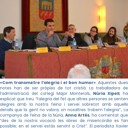
«Com transmetre l’alegria i el bon humor»
. Aquestes dues
notes han de ser pròpies de tot cristià. La treballadora de
l’administració del col·legi Major Monterols,
Núria Xipell
, ha
explicat que treu “l’alegria del fet que altres persones se senten
alegres amb la nostra feina i servei sobretot amb aquells
detalls que la gent no valora; on nosaltres trobem l’alegria”., La
companya de feina de la Núria,
Anna Artés
, ha comentat qu
“des de la nostra vocació les obres de misericòrdia es fan
possible; en el servei estàs servint a Crist”. El periodista Xavier