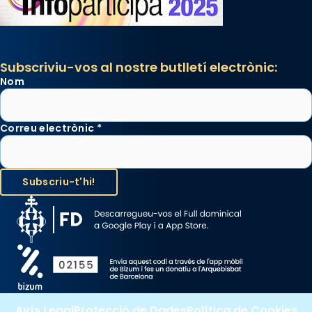
Subscriviu-vos al nostre butlletí electrònic:
Nom
Correu electrònic
*
Avís Legal
Protecció de Dades
Política de Cookies