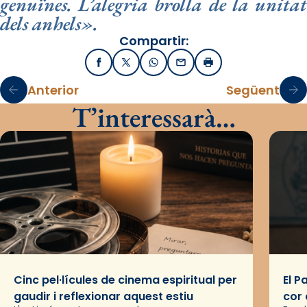
genuïnes. L’alegria brolla de la unitat
dels anhels».
Compartir:
Facebook
X / Twitter
WhatsApp
Email
Imprimir
Anterior
Següent
T’interessarà…
Cinc pel·lícules de cinema espiritual per
El P
gaudir i reflexionar aquest estiu
cor 