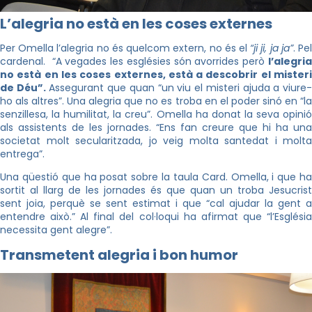
L’alegria no està en les coses externes
Per Omella l’alegria no és quelcom extern, no és el
“ji ji, ja ja”
. Pe
cardenal. “A vegades les esglésies són avorrides però
l’alegria
no està en les coses externes, està a descobrir el misteri
de Déu”.
Assegurant que quan “un viu el misteri ajuda a viure
ho als altres”. Una alegria que no es troba en el poder sinó en “la
senzillesa, la humilitat, la creu”. Omella ha donat la seva opinió
als assistents de les jornades. “Ens fan creure que hi ha una
societat molt secularitzada, jo veig molta santedat i molta
entrega”.
Una qüestió que ha posat sobre la taula Card. Omella, i que ha
sortit al llarg de les jornades és que quan un troba Jesucrist
sent joia, perquè se sent estimat i que “cal ajudar la gent a
entendre això.” Al final del col·loqui ha afirmat que “l’Església
necessita gent alegre”.
Transmetent alegria i bon humor