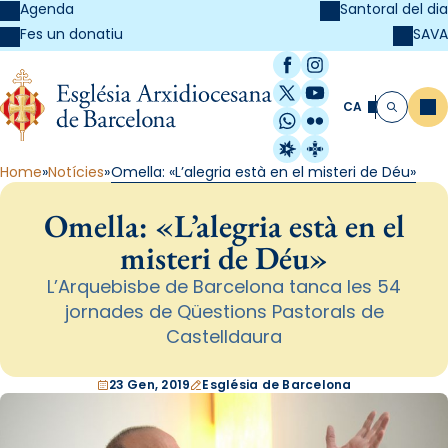
Agenda
Santoral del dia
SAVA
Fes un donatiu
Facebook
Instagram
X / Twitter
YouTube
CA
Me
Cerca
WhatsApp
Flickr
Radio Estel
Catalunya Cristi
Home
Notícies
Omella: «L’alegria està en el misteri de Déu»
Omella: «L’alegria està en el
misteri de Déu»
L’Arquebisbe de Barcelona tanca les 54
jornades de Qüestions Pastorals de
Castelldaura
23 Gen, 2019
Església de Barcelona