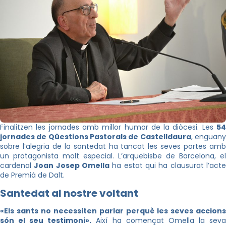
Finalitzen les jornades amb millor humor de la diòcesi. Les
54
jornades de Qüestions Pastorals de Castelldaura
, enguan
sobre l’alegria de la santedat ha tancat les seves portes amb
un protagonista molt especial. L’arquebisbe de Barcelona, el
cardenal
Joan Josep Omella
ha estat qui ha clausurat l’act
de Premià de Dalt.
Santedat al nostre voltant
«Els sants no necessiten parlar perquè les seves accions
són el seu testimoni».
Així ha començat Omella la sev