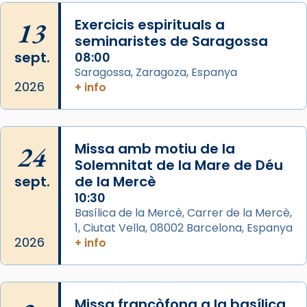
Josep Omella, ha presidit la missa i l’ha
13
Exercicis espirituals a
concelebrat el bisbe auxiliar de Barcelona,
seminaristes de Saragossa
Mons. David Abadías.
sept.
08:00
Saragossa, Zaragoza, Espanya
📸 Dr. G. Simón
2026
+ info
Foto
View on Facebook
·
Share
24
Missa amb motiu de la
Arquebisbat de Barcelona
Solemnitat de la Mare de Déu
2 weeks ago
sept.
de la Mercè
Memòria de les santes Juliana i
10:30
Semproniana, verges i màrtirs.
Basílica de la Mercè, Carrer de la Mercè,
1, Ciutat Vella, 08002 Barcelona, Espanya
Acompanyant la història de sant Cugat, a
2026
+ info
partir de l’Edat Mitjana sorgeix la tradició
que les santes Juliana (“relatiu a Júlia”) i
Semproniana (“relatiu a Semprònia =
Missa francòfona a la basílica
eterna”) són deixebles seves. I l’any 1667, el