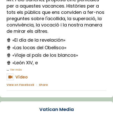
per a aquestes vacances. Històries per a
tots els públics que ens conviden a fer-nos
preguntes sobre l'acollida, la superació, la
convivència, la vocació i la nostra manera
de mirar els altres.
🍿 «El día de la revelación»
🍿 «Las locas del Obelisco»
🍿 «Viaje al país de los blancos»
🍿 «León XIV, e
...
Ver más
Vídeo
View on Facebook
·
Share
Arquebisbat de Barcelona
1 week ago
Vatican Media
La Carmina va patir depressió. Fa gairebé