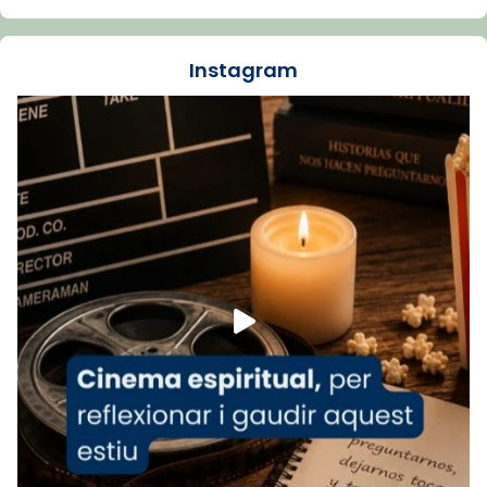
dos mesos, a l'Estadi Lluís Companys, la
jove va fer arribar el seu testimoni al papa
Instagram
Lleó XIV.
Recupera l'entrevista comp
Vatican
tican News 👇
News
www.vaticannews.va/es/iglesia/news/2026-
07/carmina-historia-depresion-papa-viaje-
espana-testimoni...
Foto
View on Facebook
·
Share
Arquebisbat de Barcelona
2 weeks ago
«Avui les santes Juliana i Semproniana ens
ajuden a alçar la mirada»