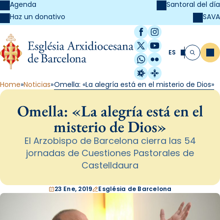
Agenda
Santoral del día
SAVA
Haz un donativo
Facebook
Instagram
X / Twitter
YouTube
ES
Me
Buscar
WhatsApp
Flickr
Radio Estel
Catalunya Cristi
Home
Noticias
Omella: «La alegría está en el misterio de Dios»
Omella: «La alegría está en el
misterio de Dios»
El Arzobispo de Barcelona cierra las 54
jornadas de Cuestiones Pastorales de
Castelldaura
23 Ene, 2019
Església de Barcelona