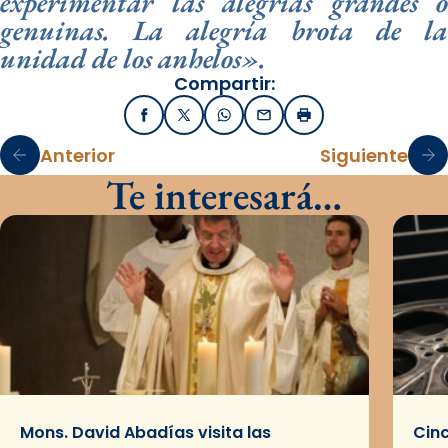
experimentar las alegrías grandes o
genuinas. La alegría brota de la
unidad de los anhelos».
Compartir:
Facebook
X / Twitter
WhatsApp
Email
Imprimir
Anterior
Siguiente
Te interesará…
Mons. David Abadías visita las
Cinc