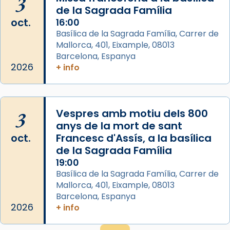
3
de la Sagrada Família
frare Joan Gaspar Roig, afirma en una obra
oct.
16:00
que les santes són filles de l’antiga Iluro.
Basílica de la Sagrada Família, Carrer de
Mataró en reivindicarà les relíq
Mallorca, 401, Eixample, 08013
...
Ver más
Barcelona, Espanya
Foto
2026
+ info
View on Facebook
·
Share
3
Vespres amb motiu dels 800
anys de la mort de sant
oct.
Francesc d'Assís, a la basílica
de la Sagrada Família
19:00
Basílica de la Sagrada Família, Carrer de
Mallorca, 401, Eixample, 08013
Barcelona, Espanya
2026
+ info