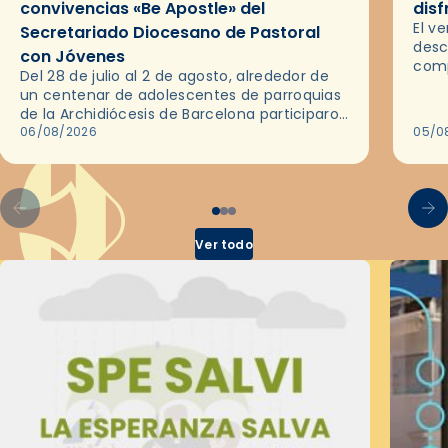
convivencias «Be Apostle» del
disf
El v
Secretariado Diocesano de Pastoral
desc
con Jóvenes
comp
Del 28 de julio al 2 de agosto, alrededor de
ocas
un centenar de adolescentes de parroquias
histo
de la Archidiócesis de Barcelona participaron
sobr
en las convivencias Be Apostle, organizadas
06/08/2026
05/0
por el Secretariado Diocesano…
Ver todo