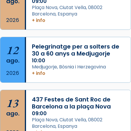
ago.
09:00
Semproniana (“relatiu a Semprònia =
Plaça Nova, Ciutat Vella, 08002
eterna”) són deixebles seves. I l’any 1667, el
Barcelona, Espanya
2026
frare Joan Gaspar Roig, afirma en una obra
+ info
que les santes són filles de l’antiga Iluro.
Mataró en reivindicarà les relíq
...
Ver más
12
Pelegrinatge per a solters de
Foto
30 a 60 anys a Medjugorje
ago.
10:00
View on Facebook
·
Share
Medjugorje, Bòsnia i Herzegovina
2026
+ info
13
437 Festes de Sant Roc de
Barcelona a la plaça Nova
ago.
09:00
Plaça Nova, Ciutat Vella, 08002
Barcelona, Espanya