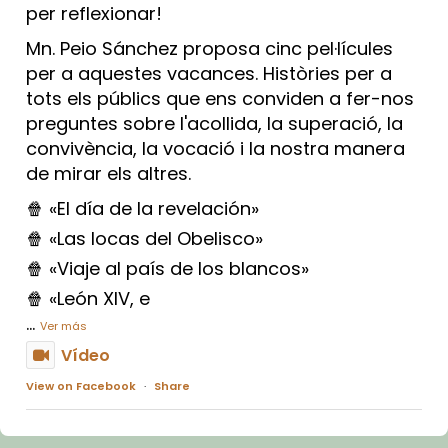
per reflexionar!
Mn. Peio Sánchez proposa cinc pel·lícules
per a aquestes vacances. Històries per a
tots els públics que ens conviden a fer-nos
preguntes sobre l'acollida, la superació, la
convivència, la vocació i la nostra manera
de mirar els altres.
🍿 «El día de la revelación»
🍿 «Las locas del Obelisco»
🍿 «Viaje al país de los blancos»
🍿 «León XIV, e
...
Ver más
Vídeo
View on Facebook
·
Share
Arquebisbat de Barcelona