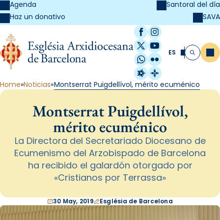
Agenda
Santoral del día
SAVA
Haz un donativo
Facebook
Instagram
X / Twitter
YouTube
ES
Me
Buscar
WhatsApp
Flickr
Radio Estel
Catalunya Cristi
Home
Noticias
Montserrat Puigdellívol, mérito ecuménico
Montserrat Puigdellívol,
mérito ecuménico
La Directora del Secretariado Diocesano de
Ecumenismo del Arzobispado de Barcelona
ha recibido el galardón otorgado por
«Cristianos por Terrassa»
30 May, 2019
Església de Barcelona