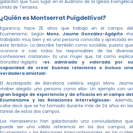
galardón que tuvo lugar en el Auditorio de la Iglesia Evengélica
Unida de Terrassa.
¿Quién es Montserrat Puigdellívol?
Egarenca, hace 25 años que trabaja en el campo del
Ecumenismo. Según
Mons. Jaume González-Agàpito
«h
trabajado muy bien y es una persona conocida y apreciada en
este ámbito». La describe también como sociable, puesto que
«conoce a casi todos los responsables de las diversas
confesiones cristianas». Es una mujer que, tal como explica
González-Agápito «
es admirada y valorada por s
capacidad de crear buenas relaciones e incluso una
verdadera amistad
».
El Arzobispado de Barcelona celebra, según Mons. Jaume
«haber elegido una persona como ella». Un ejemplo con un
gran bagaje de experiencia y de eficacia en el campo del
Ecumenisme y las Relaciones Interreligiosas
». Además,
cabe decir que se ha formado durante más de 24 años en las
tareas de estos dos campos.
Los «terrassencs» han galardonado una conciudadana que
puede ser una válida referencia en los dos campos, el
Ecumenismo y las Relaciones Interconfesionales, en las cuales