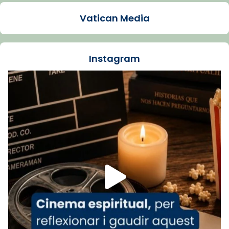
1 week ago
Vatican Media
La Carmina va patir depressió. Fa gairebé
dos mesos, a l'Estadi Lluís Companys, la
jove va fer arribar el seu testimoni al papa
Instagram
Lleó XIV.
Recupera l'entrevista comp
Vatican
tican News 👇
News
www.vaticannews.va/es/iglesia/news/2026-
07/carmina-historia-depresion-papa-viaje-
espana-testimoni...
Foto
View on Facebook
·
Share
Arquebisbat de Barcelona
2 weeks ago
«Avui les santes Juliana i Semproniana ens