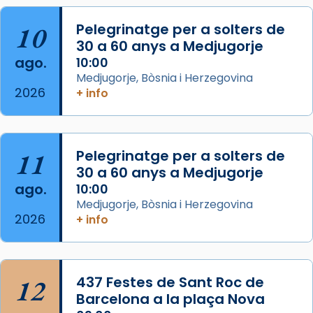
col·laboradors, a la Catedral de Barcelona.
10
Pelegrinatge per a solters de
L’arquebisbe de Barcelona, el cardenal Joan
30 a 60 anys a Medjugorje
Josep Omella, ha presidit la missa i l’ha
ago.
10:00
concelebrat el bisbe auxiliar de Barcelona,
Medjugorje, Bòsnia i Herzegovina
Mons. David Abadías.
2026
+ info
📸 Dr. G. Simón
Foto
11
Pelegrinatge per a solters de
View on Facebook
·
Share
30 a 60 anys a Medjugorje
ago.
10:00
Arquebisbat de Barcelona
Medjugorje, Bòsnia i Herzegovina
2 weeks ago
2026
+ info
Memòria de les santes Juliana i
Semproniana, verges i màrtirs.
Acompanyant la història de sant Cugat, a
12
437 Festes de Sant Roc de
partir de l’Edat Mitjana sorgeix la tradició
Barcelona a la plaça Nova
que les santes Juliana (“relatiu a Júlia”) i