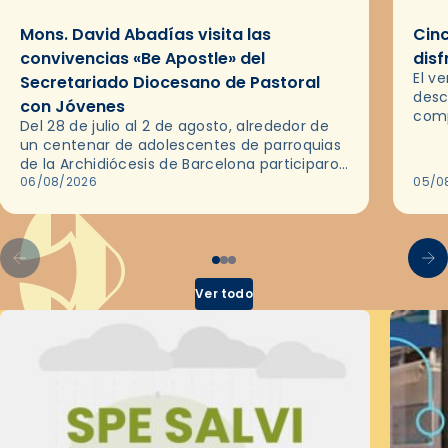
Mons. David Abadías visita las
Cinc
convivencias «Be Apostle» del
disf
El v
Secretariado Diocesano de Pastoral
desc
con Jóvenes
comp
Del 28 de julio al 2 de agosto, alrededor de
ocas
un centenar de adolescentes de parroquias
histo
de la Archidiócesis de Barcelona participaron
sobr
en las convivencias Be Apostle, organizadas
06/08/2026
05/0
por el Secretariado Diocesano…
Ver todo