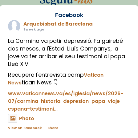
Facebook
Arquebisbat de Barcelona
1 week ago
La Carmina va patir depressió. Fa gairebé
dos mesos, a l'Estadi Lluís Companys, la
jove va fer arribar el seu testimoni al papa
Lleó XIV.
Recupera l'entrevista comp
Vatican
tican News 👇
News
www.vaticannews.va/es/iglesia/news/2026-
07/carmina-historia-depresion-papa-viaje-
espana-testimoni...
Photo
View on Facebook
·
Share