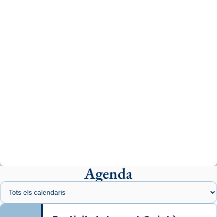
missa d’acció de gràcies en agraïment al
comitè organitzador de la visita apostòlica
del Sant Pare Lleó XIV a Barcelona, i als
col·laboradors, a la Catedral de Barcelona.
L’arquebisbe de Barcelona, el cardenal Joan
Josep Omella, ha presidit la missa i l’ha
concelebrat el bisbe auxiliar de Barcelona,
Mons. David Abadías.
📸 Dr. G. Simón
Photo
View on Facebook
·
Share
Agenda
Arquebisbat de Barcelona
2 weeks ago
Memòria de les santes Juliana i
Semproniana, verges i màrtirs.