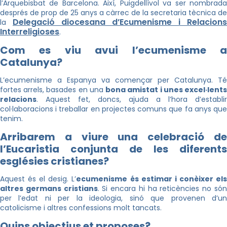
l’Arquebisbat de Barcelona. Així, Puigdellívol va ser nombrada
després de prop de 25 anys a càrrec de la secretaria tècnica de
Delegació diocesana d’Ecumenisme i Relacions
la
Interreligioses
.
Com es viu avui l’ecumenisme a
Catalunya?
L’ecumenisme a Espanya va començar per Catalunya. Té
fortes arrels, basades en una
bona amistat i unes excel·lent
relacions
. Aquest fet, doncs, ajuda a l’hora d’establir
col·laboracions i treballar en projectes comuns que fa anys que
tenim.
Arribarem a viure una celebració de
l’Eucaristia conjunta de les diferents
esglésies cristianes?
Aquest és el desig. L’
ecumenisme és estimar i conèixer el
altres germans cristians
. Si encara hi ha reticències no só
per l’edat ni per la ideologia, sinó que provenen d’un
catolicisme i altres confessions molt tancats.
Quins objectius et proposes?