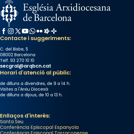
Facebook
Instagram
X / Twitter
YouTube
WhatsApp
Flickr
Radio Estel
Catalunya Cristiana
Contacte i suggeriments:
C. del Bisbe, 5
08002 Barcelona
Telf. 93 270 10 10
secgral@arqbcn.cat
Horari d'atenció al públic:
de dilluns a divendres, de 9 a 14 h.
Visites a l'Arxiu Diocesà:
de dilluns a dijous, de 10 a 13 h.
Enllaços d'interès:
Santa Seu
Conferència Episcopal Espanyola
Conferència Episcopal Tarraconense