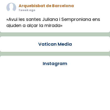
Arquebisbat de Barcelona
1 week ago
«Avui les santes Juliana i Semproniana ens
ajuden a alçar la mirada»
Mons. Sergi Gordo, bisbe de Tortosa, ha
presidit aquest 27 de juliol la missa de Les
Vatican Media
Santes de Mataró.
🔗
tinyurl.com/cvu5jmbk
📸 J. Merino
Instagram
Photo
View on Facebook
·
Share
Arquebisbat de Barcelona
is at Catedral
de Barcelona.
1 week ago
Aquest dilluns, 27 de juliol, ha tingut lloc la