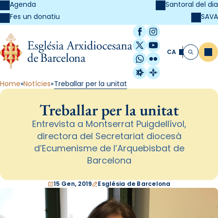
Agenda
Santoral del dia
SAVA
Fes un donatiu
Facebook
Instagram
X / Twitter
YouTube
CA
Me
Cerca
WhatsApp
Flickr
Radio Estel
Catalunya Cristi
Home
Notícies
Treballar per la unitat
Treballar per la unitat
Entrevista a Montserrat Puigdellívol,
directora del Secretariat diocesà
d’Ecumenisme de l’Arquebisbat de
Barcelona
15 Gen, 2019
Església de Barcelona