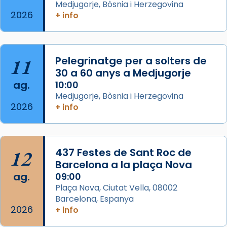
Des de 1985 hi participa també un grup de
Medjugorje, Bòsnia i Herzegovina
2026
diablesses amb música i ball propis. Festa
+ info
gran a Mataró.
«Si vols saber què és calor, ves per les
Santes a Mataró»🥵.
11
Pelegrinatge per a solters de
30 a 60 anys a Medjugorje
Photo
ag.
10:00
View on Facebook
·
Share
Medjugorje, Bòsnia i Herzegovina
2026
+ info
Arquebisbat de Barcelona
2 weeks ago
Jaume, fill de Zebedeu, és juntament amb el
12
437 Festes de Sant Roc de
seu germà Joan i Pere un dels que
Barcelona a la plaça Nova
acompanyava més de prop Jesús.
ag.
09:00
Plaça Nova, Ciutat Vella, 08002
Segons el llibre dels Fets (12,2) fou el primer
Barcelona, Espanya
apòstol màrtir, decapitat a Jerusalem per
2026
+ info
Herodes Agripa (vers l'any 44).