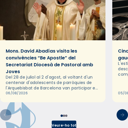
Mons. David Abadías visita les
Cinc
convivències “Be Apostle” del
gaud
L'es
Secretariat Diocesà de Pastoral amb
desc
Joves
comp
Del 28 de juliol al 2 d'agost, al voltant d'un
deix
centenar d'adolescents de parròquies de
trav
l'Arquebisbat de Barcelona van participar en
les convivències Be Apostle, organitzades
06/08/2026
05/0
pel Secretariat Diocesà de Pastoral amb…
Veure-ho tot