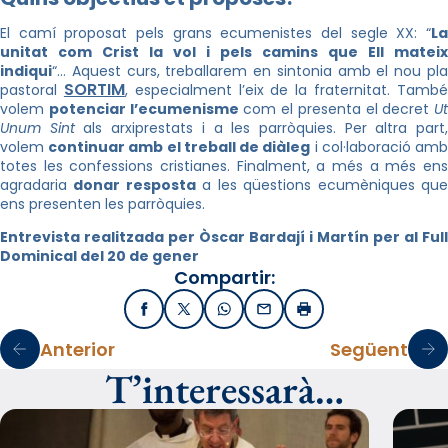
El camí proposat pels grans ecumenistes del segle XX: “
La
unitat com Crist la vol i pels camins que Ell mateix
indiqui
“… Aquest curs, treballarem en sintonia amb el nou pla
SORTIM
pastoral
, especialment l’eix de la fraternitat. Tamb
volem
potenciar l’ecumenisme
com el presenta el decret
Ut
Unum Sint
als arxiprestats i a les parròquies. Per altra part
volem
continuar amb el treball de diàleg
i col·laboració am
totes les confessions cristianes. Finalment, a més a més ens
agradaria
donar resposta
a les qüestions ecumèniques qu
ens presenten les parròquies.
Entrevista realitzada per Òscar Bardají i Martín per al Full
Dominical del 20 de gener
Compartir:
Facebook
X / Twitter
WhatsApp
Email
Imprimir
Anterior
Següent
T’interessarà…